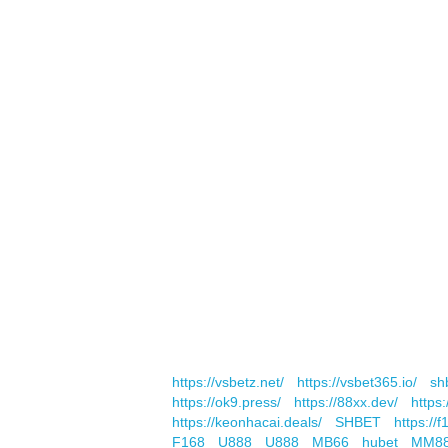
https://vsbetz.net/
https://vsbet365.io/
sh
https://ok9.press/
https://88xx.dev/
https:
https://keonhacai.deals/
SHBET
https://
F168
U888
U888
MB66
hubet
MM8