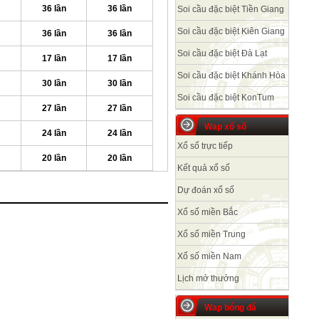
36 lần
36 lần
Soi cầu đặc biệt Tiền Giang
Soi cầu đặc biệt Kiên Giang
36 lần
36 lần
Soi cầu đặc biệt Đà Lạt
17 lần
17 lần
Soi cầu đặc biệt Khánh Hòa
30 lần
30 lần
Soi cầu đặc biệt KonTum
27 lần
27 lần
Wap xổ số
24 lần
24 lần
Xổ số trực tiếp
20 lần
20 lần
Kết quả xổ số
Dự đoán xổ số
Xổ số miền Bắc
Xổ số miền Trung
Xổ số miền Nam
Lịch mở thưởng
Wap bóng đá