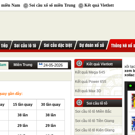
số miền Nam
Soi cầu xổ số miền Trung
Kết quả Vietlott
Kết quả Vietlott
Nam
Miền Trung
xôi lạ
xem b
Kết quả Mega 645
xoilac
Kết quả Power 655
Kết quả Max 3D
quay gần đây:
Soi cầu lô tô
uay
15 lần quay
30 lần quay
Soi cầu lô tô Miền Bắc
38 lần
38 lần
Soi cầu lô tô Tiền Giang
29 lần
29 lần
Soi cầu lô tô Kiên Giang