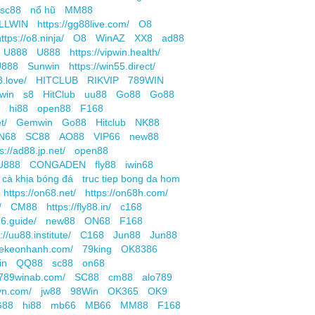
sc88
nổ hũ
MM88
LLWIN
https://gg88live.com/
O8
ttps://o8.ninja/
O8
WinAZ
XX8
ad88
U888
U888
https://vipwin.health/
U888
Sunwin
https://win55.direct/
8.love/
HITCLUB
RIKVIP
789WIN
win
s8
HitClub
uu88
Go88
Go88
hi88
open88
F168
t/
Gemwin
Go88
Hitclub
NK88
N68
SC88
AO88
VIP66
new88
s://ad88.jp.net/
open88
U888
CONGADEN
fly88
iwin68
cà khịa bóng đá
truc tiep bong da hom
https://on68.net/
https://on68h.com/
/
CM88
https://fly88.in/
c168
86.guide/
new88
ON68
F168
://uu88.institute/
C168
Jun88
Jun88
ylekeonhanh.com/
79king
OK8386
in
QQ88
sc88
on68
//789winab.com/
SC88
cm88
alo789
vn.com/
jw88
98Win
OK365
OK9
G88
hi88
mb66
MB66
MM88
F168