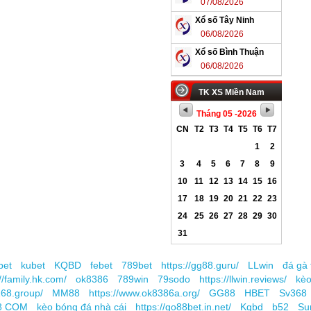
07/08/2026
Xổ số Tây Ninh
06/08/2026
Xổ số Bình Thuận
06/08/2026
TK XS Miền Nam
Tháng 05 -2026
CN
T2
T3
T4
T5
T6
T7
1
2
3
4
5
6
7
8
9
10
11
12
13
14
15
16
17
18
19
20
21
22
23
24
25
26
27
28
29
30
31
bet
kubet
KQBD
febet
789bet
https://gg88.guru/
LLwin
đá gà 
//family.hk.com/
ok8386
789win
79sodo
https://llwin.reviews/
kèo
f168.group/
MM88
https://www.ok8386a.org/
GG88
HBET
Sv368
8 COM
kèo bóng đá nhà cái
https://go88bet.in.net/
Kqbd
b52
Su