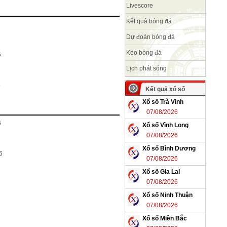
Livescore
Kết quả bóng đá
Dự đoán bóng đá
Kèo bóng đá
6
Lịch phát sóng
6
Kết quả xổ số
Xổ số Trà Vinh
07/08/2026
6
Xổ số Vĩnh Long
07/08/2026
Xổ số Bình Dương
6
07/08/2026
Xổ số Gia Lai
07/08/2026
Xổ số Ninh Thuận
07/08/2026
Xổ số Miền Bắc