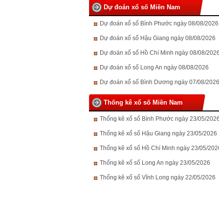
Dự đoán xổ số Miền Nam
Dự đoán xổ số Bình Phước ngày 08/08/2026
Dự đoán xổ số Hậu Giang ngày 08/08/2026
Dự đoán xổ số Hồ Chí Minh ngày 08/08/202
Dự đoán xổ số Long An ngày 08/08/2026
Dự đoán xổ số Bình Dương ngày 07/08/202
Thống kê xổ số Miền Nam
Thống kê xổ số Bình Phước ngày 23/05/202
Thống kê xổ số Hậu Giang ngày 23/05/2026
Thống kê xổ số Hồ Chí Minh ngày 23/05/202
Thống kê xổ số Long An ngày 23/05/2026
Thống kê xổ số Vĩnh Long ngày 22/05/2026