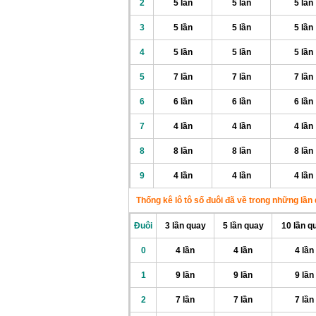
2
5 lần
5 lần
5 lần
3
5 lần
5 lần
5 lần
4
5 lần
5 lần
5 lần
5
7 lần
7 lần
7 lần
6
6 lần
6 lần
6 lần
7
4 lần
4 lần
4 lần
8
8 lần
8 lần
8 lần
9
4 lần
4 lần
4 lần
Thống kê lô tô số đuôi đã về trong những lần
Đuôi
3 lần quay
5 lần quay
10 lần q
0
4 lần
4 lần
4 lần
1
9 lần
9 lần
9 lần
2
7 lần
7 lần
7 lần