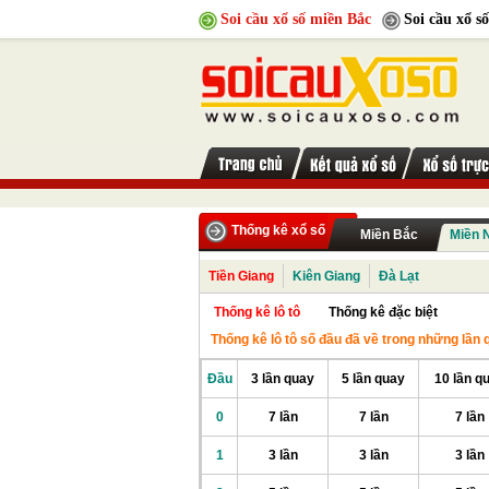
Soi cầu xổ số miền Bắc
Soi cầu xổ 
Thống kê xổ số
Miền Bắc
Miền 
Tiền Giang
Kiên Giang
Đà Lạt
Thống kê lô tô
Thống kê đặc biệt
Thống kê lô tô số đầu đã về trong những lần 
Đầu
3 lần quay
5 lần quay
10 lần q
0
7 lần
7 lần
7 lần
1
3 lần
3 lần
3 lần