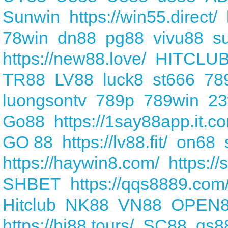
Sunwin
https://win55.direct/
78win
dn88
pg88
vivu88
s
https://new88.love/
HITCLU
TR88
LV88
luck8
st666
78
luongsontv
789p
789win
23
Go88
https://1say88app.it.c
GO 88
https://lv88.fit/
on68
https://haywin8.com/
https://
SHBET
https://qqs8889.com
Hitclub
NK88
VN88
OPEN
https://hi88.tours/
SC88
qs8