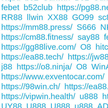
febet
b52club
https://pg88.n
RR88
llwin
XX88
GO99
sc
https://mm88.press/
S666
N
https://cm88.fitness/
say88
f
https://gg88live.com/
O8
hit
https://ea88.tech/
https://jw88
j88
https://o8.ninja/
O8
Win
https://www.exventocar.com/
https://98win.ch/
https://ea88
https://vipwin.health/
u888
h
UY88
U888
U888
u888
AD