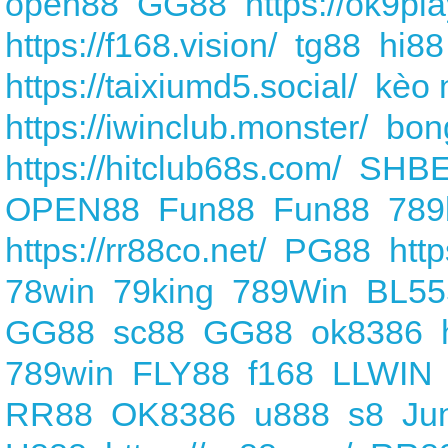
open88
GG88
https://ok9pl
https://f168.vision/
tg88
hi88
https://taixiumd5.social/
kèo 
https://iwinclub.monster/
bon
https://hitclub68s.com/
SHB
OPEN88
Fun88
Fun88
789
https://rr88co.net/
PG88
http
78win
79king
789Win
BL55
GG88
sc88
GG88
ok8386
789win
FLY88
f168
LLWIN
RR88
OK8386
u888
s8
Ju