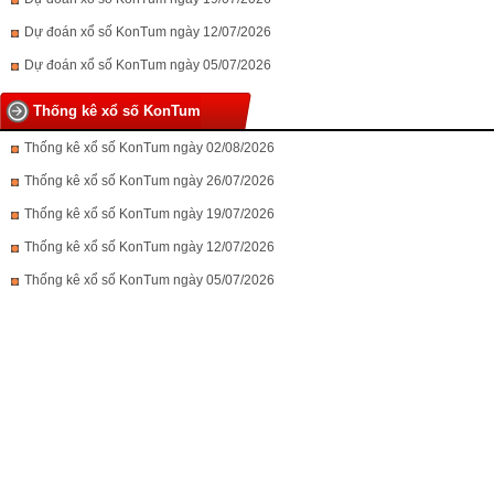
Dự đoán xổ số KonTum ngày 12/07/2026
Dự đoán xổ số KonTum ngày 05/07/2026
Thống kê xổ số KonTum
Thống kê xổ số KonTum ngày 02/08/2026
Thống kê xổ số KonTum ngày 26/07/2026
Thống kê xổ số KonTum ngày 19/07/2026
Thống kê xổ số KonTum ngày 12/07/2026
Thống kê xổ số KonTum ngày 05/07/2026