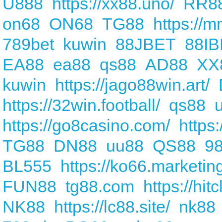
U888
https://xx88.uno/
RR8
on68
ON68
TG88
https://m
789bet
kuwin
88JBET
88I
EA88
ea88
qs88
AD88
XX
kuwin
https://jago88win.art/
https://32win.football/
qs88
https://go8casino.com/
https:
TG88
DN88
uu88
QS88
9
BL555
https://ko66.marketin
FUN88
tg88.com
https://hit
NK88
https://lc88.site/
nk88