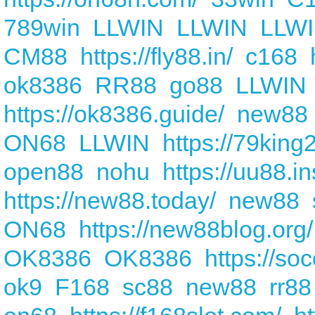
789win
LLWIN
LLWIN
LLW
CM88
https://fly88.in/
c168
ok8386
RR88
go88
LLWIN
https://ok8386.guide/
new88
ON68
LLWIN
https://79king2
open88
nohu
https://uu88.ins
https://new88.today/
new88
ON68
https://new88blog.org/
OK8386
OK8386
https://soc
ok9
F168
sc88
new88
rr88