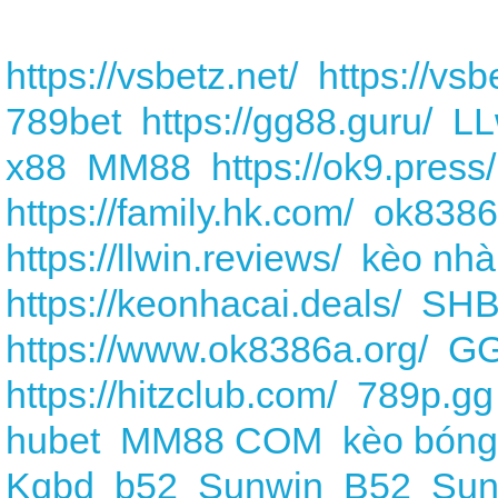
https://vsbetz.net/
https://vsb
789bet
https://gg88.guru/
LL
x88
MM88
https://ok9.press/
https://family.hk.com/
ok8386
https://llwin.reviews/
kèo nhà
https://keonhacai.deals/
SHB
https://www.ok8386a.org/
GG
https://hitzclub.com/
789p.gg
hubet
MM88 COM
kèo bóng
Kqbd
b52
Sunwin
B52
Sun