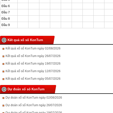
Đầu 6
Đầu 7
Đầu 8
Đầu 9
Kết quả xổ số KonTum
Kết quả xổ số KonTum ngày 02/08/2026
Kết quả xổ số KonTum ngày 26/07/2026
Kết quả xổ số KonTum ngày 19/07/2026
Kết quả xổ số KonTum ngày 12/07/2026
Kết quả xổ số KonTum ngày 05/07/2026
Dự đoán xổ số KonTum
Dự đoán xổ số KonTum ngày 02/08/2026
Dự đoán xổ số KonTum ngày 26/07/2026
Dự đoán xổ số KonTum ngày 19/07/2026