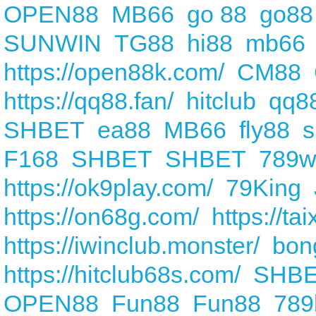
OPEN88
MB66
go 88
go88
SUNWIN
TG88
hi88
mb66
https://open88k.com/
CM88
https://qq88.fan/
hitclub
qq8
SHBET
ea88
MB66
fly88
s
F168
SHBET
SHBET
789w
https://ok9play.com/
79King
https://on68g.com/
https://ta
https://iwinclub.monster/
bon
https://hitclub68s.com/
SHB
OPEN88
Fun88
Fun88
789