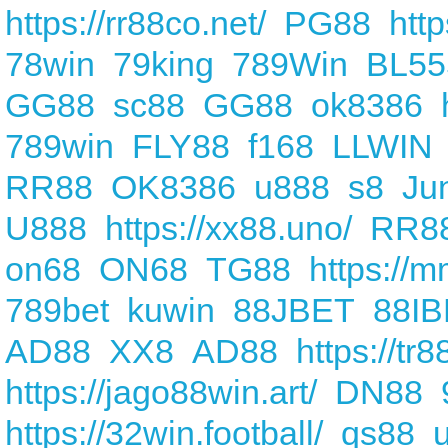
https://rr88co.net/
PG88
http
78win
79king
789Win
BL55
GG88
sc88
GG88
ok8386
789win
FLY88
f168
LLWIN
RR88
OK8386
u888
s8
Ju
U888
https://xx88.uno/
RR8
on68
ON68
TG88
https://m
789bet
kuwin
88JBET
88I
AD88
XX8
AD88
https://tr
https://jago88win.art/
DN88
https://32win.football/
qs88