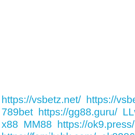
https://vsbetz.net/
https://vsb
789bet
https://gg88.guru/
LL
x88
MM88
https://ok9.press/