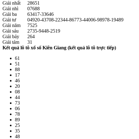
Giải nhất
28651
Giải nhì
07688
Giải ba
63417-33646
Giải tư
04920-43708-22344-86773-44006-98978-19489
Giải năm
7525
Giải sáu
2735-9448-2519
Giải bảy
264
Giải tám
31
Kết quả lô tô xổ số Kiên Giang (kết quả lô tô trực tiếp)
61
51
88
17
46
20
08
44
73
06
78
89
25
35
48