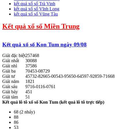
kết quả xổ số Trà Vinh
kết quả xổ số Vĩnh Long
kết quả xổ số Vũng Tàu
Kết quả xổ số Miền Trung
Kết quả xổ số Kon Tum ngày 09/08
Giải đặc biệt
257468
Giải nhất
30088
Giải nhì
37586
Giải ba
70453-08729
Giải tư
45732-82665-00543-95650-64597-92859-71668
Giải năm
1821
Giải sáu
9716-0116-0761
Giải bảy
451
Giải tám
51
Kết quả lô tô xổ số Kon Tum (kết quả lô tô trực tiếp)
68 (2 nháy)
88
86
53