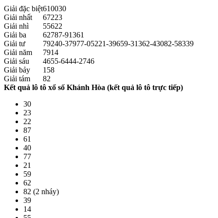
Giải đặc biệt
610030
Giải nhất
67223
Giải nhì
55622
Giải ba
62787-91361
Giải tư
79240-37977-05221-39659-31362-43082-58339
Giải năm
7914
Giải sáu
4655-6444-2746
Giải bảy
158
Giải tám
82
Kết quả lô tô xổ số Khánh Hòa (kết quả lô tô trực tiếp)
30
23
22
87
61
40
77
21
59
62
82 (2 nháy)
39
14
55