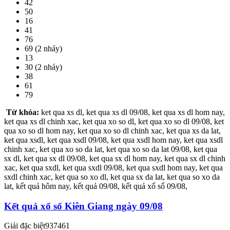
42
50
16
41
76
69 (2 nháy)
13
30 (2 nháy)
38
61
79
Từ khóa:
ket qua xs dl, ket qua xs dl 09/08, ket qua xs dl hom nay,
ket qua xs dl chinh xac, ket qua xo so dl, ket qua xo so dl 09/08, ket
qua xo so dl hom nay, ket qua xo so dl chinh xac, ket qua xs da lat,
ket qua xsdl, ket qua xsdl 09/08, ket qua xsdl hom nay, ket qua xsdl
chinh xac, ket qua xo so da lat, ket qua xo so da lat 09/08, ket qua
sx dl, ket qua sx dl 09/08, ket qua sx dl hom nay, ket qua sx dl chinh
xac, ket qua sxdl, ket qua sxdl 09/08, ket qua sxdl hom nay, ket qua
sxdl chinh xac, ket qua so xo dl, ket qua sx da lat, ket qua so xo da
lat, kết quả hôm nay, kết quả 09/08, kết quả xổ số 09/08,
Kết quả xổ số Kiên Giang ngày 09/08
Giải đặc biệt
937461