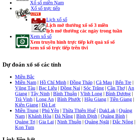
Xổ số miền Nam
Xổ số trực tiếp
Lịch xổ số
Lịch mở thưởng xổ số 3 miền
lịch mở thưởng các ngày trong tuần
Xem xổ số
Xem truyền hình trực tiếp kết quả xổ số
xem xổ số trực tiếp trên tivi
Dự đoán xổ số các tỉnh
Miền Bắc
Miền Nam
|
Hồ Chí Minh
|
Đồng Tháp
|
Cà Mau
|
Bến Tre
|
Vũng Tàu
|
Bạc Liêu
|
Đồng Nai
|
Sóc Trăng
|
Cần Thơ
|
An
Giang
|
Tây Ninh
|
Bình Thuận
|
Vĩnh Long
|
Bình Dương
|
Trà Vinh
|
Long An
|
Bình Phước
|
Hậu Giang
|
Tiền Giang
|
Kiên Giang
|
Đà Lạt
Miền Trung
|
Phú Yên
|
Thừa Thiên Huế
|
DakLak
|
Quảng
Nam
|
Khánh Hòa
|
Đà Nẵng
|
Bình Định
|
Quảng Bình
|
Quảng Trị
|
Gia Lai
|
Ninh Thuận
|
Quảng Ngãi
|
Đắc Nông
|
Kon Tum
Link liên kết