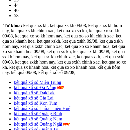
44
46
58
Từ khóa:
ket qua xs kh, ket qua xs kh 09/08, ket qua xs kh hom
nay, ket qua xs kh chinh xac, ket qua xo so kh, ket qua xo so kh
09/08, ket qua xo so kh hom nay, ket qua xo so kh chinh xac, ket
qua xs khanh hoa, ket qua xskh, ket qua xskh 09/08, ket qua xskh
hom nay, ket qua xskh chinh xac, ket qua xo so khanh hoa, ket qua
xo so khanh hoa 09/08, ket qua sx kh, ket qua sx kh 09/08, ket qua
sx kh hom nay, ket qua sx kh chinh xac, ket qua sxkh, ket qua sxkh
09/08, ket qua sxkh hom nay, ket qua sxkh chinh xac, ket qua so xo
kh, ket qua sx khanh hoa, ket qua so xo khanh hoa, kết quả hôm
nay, kết quả 09/08, kết quả xổ số 09/08,
kết quả xổ số Miền Trung
kết quả xổ số Đà Nẵng
kết quả xổ số DakLak
kết quả xổ số Gia Lai
kết quả xổ số Kon Tum
kết quả xổ số Thừa Thiên Huế
kết quả xổ số Quảng Bình
kết quả xổ số Quảng Nam
kết quả xổ số Quảng Ngãi
kết quả xổ số Quảng Trị