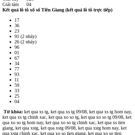
Giải tám
04
Kết quả lô tô xổ số Tiền Giang (kết quả lô tô trực tiếp)
17
36
23
91 (2 nháy)
26 (2 nháy)
96
01
67
34
77
93
11
59
33
25
04
Từ khóa:
ket qua xs tg, ket qua xs tg 09/08, ket qua xs tg hom nay,
ket qua xs tg chinh xac, ket qua xo so tg, ket qua xo so tg 09/08, ket
qua xo so tg hom nay, ket qua xo so tg chinh xac, ket qua xs tien
giang, ket qua xstg, ket qua xstg 09/08, ket qua xstg hom nay, ket
qua xstg chinh xac, ket qua xo so tien giang, ket qua xo so tien