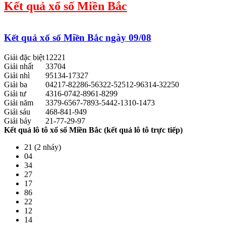
Kết quả xổ số Miền Bắc
Kết quả xổ số Miền Bắc ngày 09/08
Giải đặc biệt
12221
Giải nhất
33704
Giải nhì
95134-17327
Giải ba
04217-82286-56322-52512-96314-32250
Giải tư
4316-0742-8961-8299
Giải năm
3379-6567-7893-5442-1310-1473
Giải sáu
468-841-949
Giải bảy
21-77-29-97
Kết quả lô tô xổ số Miền Bắc (kết quả lô tô trực tiếp)
21 (2 nháy)
04
34
27
17
86
22
12
14