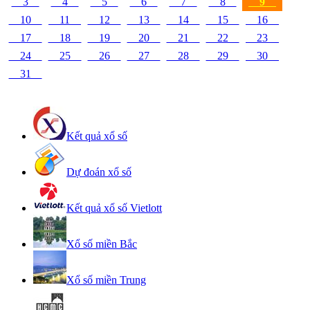
3
4
5
6
7
8
9
10
11
12
13
14
15
16
17
18
19
20
21
22
23
24
25
26
27
28
29
30
31
Kết quả xổ số
Dự đoán xổ số
Kết quả xổ số Vietlott
Xổ số miền Bắc
Xổ số miền Trung