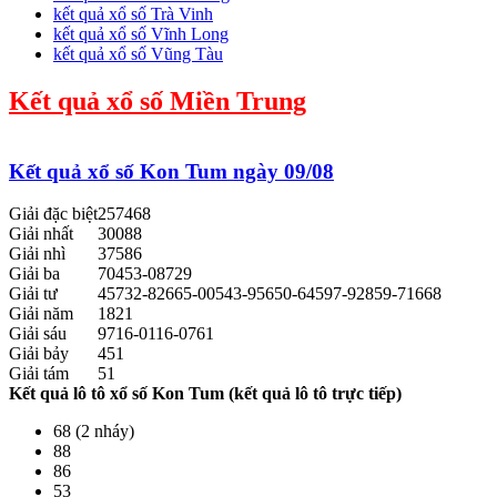
kết quả xổ số Trà Vinh
kết quả xổ số Vĩnh Long
kết quả xổ số Vũng Tàu
Kết quả xổ số Miền Trung
Kết quả xổ số Kon Tum ngày 09/08
Giải đặc biệt
257468
Giải nhất
30088
Giải nhì
37586
Giải ba
70453-08729
Giải tư
45732-82665-00543-95650-64597-92859-71668
Giải năm
1821
Giải sáu
9716-0116-0761
Giải bảy
451
Giải tám
51
Kết quả lô tô xổ số Kon Tum (kết quả lô tô trực tiếp)
68 (2 nháy)
88
86
53