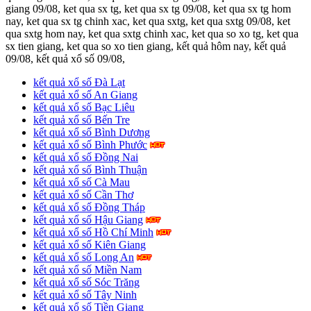
giang 09/08, ket qua sx tg, ket qua sx tg 09/08, ket qua sx tg hom
nay, ket qua sx tg chinh xac, ket qua sxtg, ket qua sxtg 09/08, ket
qua sxtg hom nay, ket qua sxtg chinh xac, ket qua so xo tg, ket qua
sx tien giang, ket qua so xo tien giang, kết quả hôm nay, kết quả
09/08, kết quả xổ số 09/08,
kết quả xổ số Đà Lạt
kết quả xổ số An Giang
kết quả xổ số Bạc Liêu
kết quả xổ số Bến Tre
kết quả xổ số Bình Dương
kết quả xổ số Bình Phước
kết quả xổ số Đồng Nai
kết quả xổ số Bình Thuận
kết quả xổ số Cà Mau
kết quả xổ số Cần Thơ
kết quả xổ số Đồng Tháp
kết quả xổ số Hậu Giang
kết quả xổ số Hồ Chí Minh
kết quả xổ số Kiên Giang
kết quả xổ số Long An
kết quả xổ số Miền Nam
kết quả xổ số Sóc Trăng
kết quả xổ số Tây Ninh
kết quả xổ số Tiền Giang