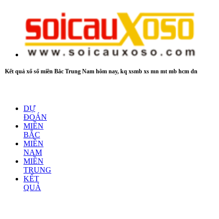
Kết quả xổ số miền Bắc Trung Nam hôm nay, kq xsmb xs mn mt mb hcm dn
DỰ
ĐOÁN
MIỀN
BẮC
MIỀN
NAM
MIỀN
TRUNG
KẾT
QUẢ