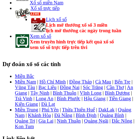
Xổ số miền Nam
Xổ số trực tiếp
Lịch xổ số
Lịch mở thưởng xổ số 3 miền
lịch mở thưởng các ngày trong tuần
Xem xổ số
Xem truyền hình trực tiếp kết quả xổ số
xem xổ số trực tiếp trên tivi
Dự đoán xổ số các tỉnh
Miền Bắc
Miền Nam
|
Hồ Chí Minh
|
Đồng Tháp
|
Cà Mau
|
Bến Tre
|
Vũng Tàu
|
Bạc Liêu
|
Đồng Nai
|
Sóc Trăng
|
Cần Thơ
|
An
Giang
|
Tây Ninh
|
Bình Thuận
|
Vĩnh Long
|
Bình Dương
|
Trà Vinh
|
Long An
|
Bình Phước
|
Hậu Giang
|
Tiền Giang
|
Kiên Giang
|
Đà Lạt
Miền Trung
|
Phú Yên
|
Thừa Thiên Huế
|
DakLak
|
Quảng
Nam
|
Khánh Hòa
|
Đà Nẵng
|
Bình Định
|
Quảng Bình
|
Quảng Trị
|
Gia Lai
|
Ninh Thuận
|
Quảng Ngãi
|
Đắc Nông
|
Kon Tum
Link liên kết