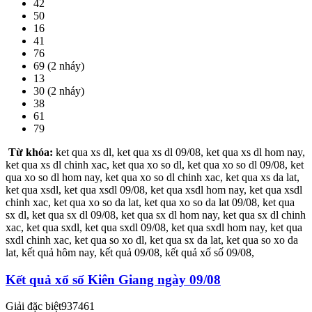
42
50
16
41
76
69 (2 nháy)
13
30 (2 nháy)
38
61
79
Từ khóa:
ket qua xs dl, ket qua xs dl 09/08, ket qua xs dl hom nay,
ket qua xs dl chinh xac, ket qua xo so dl, ket qua xo so dl 09/08, ket
qua xo so dl hom nay, ket qua xo so dl chinh xac, ket qua xs da lat,
ket qua xsdl, ket qua xsdl 09/08, ket qua xsdl hom nay, ket qua xsdl
chinh xac, ket qua xo so da lat, ket qua xo so da lat 09/08, ket qua
sx dl, ket qua sx dl 09/08, ket qua sx dl hom nay, ket qua sx dl chinh
xac, ket qua sxdl, ket qua sxdl 09/08, ket qua sxdl hom nay, ket qua
sxdl chinh xac, ket qua so xo dl, ket qua sx da lat, ket qua so xo da
lat, kết quả hôm nay, kết quả 09/08, kết quả xổ số 09/08,
Kết quả xổ số Kiên Giang ngày 09/08
Giải đặc biệt
937461