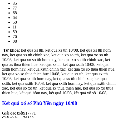
35
77
68
64
50
11
59
76
08
Từ khóa:
ket qua xs tth, ket qua xs tth 10/08, ket qua xs tth hom
nay, ket qua xs tth chinh xac, ket qua xo so tth, ket qua xo so tth
10/08, ket qua xo so tth hom nay, ket qua xo so tth chinh xac, ket
qua xs thua thien hue, ket qua xstth, ket qua xstth 10/08, ket qua
xstth hom nay, ket qua xstth chinh xac, ket qua xo so thua thien hue,
ket qua xo so thua thien hue 10/08, ket qua sx tth, ket qua sx tth
10/08, ket qua sx tth hom nay, ket qua sx tth chinh xac, ket qua
sxtth, ket qua sxtth 10/08, ket qua sxtth hom nay, ket qua sxtth chinh
xac, ket qua so xo tth, ket qua sx thua thien hue, ket qua so xo thua
thien hue, kết quả hôm nay, kết quả 10/08, kết quả xổ số 10/08,
Kết quả xổ số Phú Yên ngày 10/08
Giải đặc biệt
917771
Giải nhất
76183