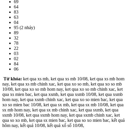
69
64
83
63
04
95 (2 nháy)
89
32
78
22
03
02
84
06
Từ khóa:
ket qua xs mb, ket qua xs mb 10/08, ket qua xs mb hom
nay, ket qua xs mb chinh xac, ket qua xo so mb, ket qua xo so mb
10/08, ket qua xo so mb hom nay, ket qua xo so mb chinh xac, ket
qua xs mien bac, ket qua xsmb, ket qua xsmb 10/08, ket qua xsmb
hom nay, ket qua xsmb chinh xac, ket qua xo so mien bac, ket qua
xo so mien bac 10/08, ket qua sx mb, ket qua sx mb 10/08, ket qua
sx mb hom nay, ket qua sx mb chinh xac, ket qua sxmb, ket qua
sxmb 10/08, ket qua sxmb hom nay, ket qua sxmb chinh xac, ket
qua so xo mb, ket qua sx mien bac, ket qua so xo mien bac, kết quả
hôm nay, kết quả 10/08, kết quả xổ số 10/08,