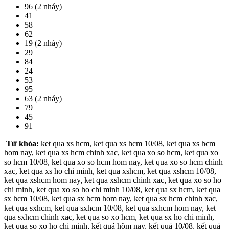
96 (2 nháy)
41
58
62
19 (2 nháy)
29
84
24
53
95
63 (2 nháy)
79
45
91
Từ khóa:
ket qua xs hcm, ket qua xs hcm 10/08, ket qua xs hcm
hom nay, ket qua xs hcm chinh xac, ket qua xo so hcm, ket qua xo
so hcm 10/08, ket qua xo so hcm hom nay, ket qua xo so hcm chinh
xac, ket qua xs ho chi minh, ket qua xshcm, ket qua xshcm 10/08,
ket qua xshcm hom nay, ket qua xshcm chinh xac, ket qua xo so ho
chi minh, ket qua xo so ho chi minh 10/08, ket qua sx hcm, ket qua
sx hcm 10/08, ket qua sx hcm hom nay, ket qua sx hcm chinh xac,
ket qua sxhcm, ket qua sxhcm 10/08, ket qua sxhcm hom nay, ket
qua sxhcm chinh xac, ket qua so xo hcm, ket qua sx ho chi minh,
ket qua so xo ho chi minh, kết quả hôm nay, kết quả 10/08, kết quả