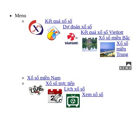
Menu
Kết quả xổ số
Dự đoán xổ số
Kết quả xổ số Vietlott
Xổ số miền Bắc
Xổ số
miền
Trung
Xổ số miền Nam
Xổ số trực tiếp
Lịch xổ số
Xem xổ số