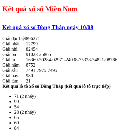
Kết quả xổ số Miền Nam
Kết quả xổ số Đồng Tháp ngày 10/08
Giải đặc biệt
896271
Giải nhất
12799
Giải nhì
82454
Giải ba
91028-25865
Giải tư
16360-50284-02971-24038-75328-54821-98786
Giải năm
8752
Giải sáu
7491-7975-7495
Giải bảy
980
Giải tám
21
Kết quả lô tô xổ số Đồng Tháp (kết quả lô tô trực tiếp)
71 (2 nháy)
99
54
28 (2 nháy)
65
60
84