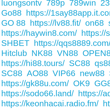
luongsontv
789p
789win
23
Go88
https://1say88app.it.c
GO 88
https://lv88.fit/
on68
https://haywin8.com/
https://
SHBET
https://qqs8889.com
Hitclub
NK88
VN88
OPEN
https://hi88.tours/
SC88
qs8
SC88
AO88
VIP66
new88
https://gk88u.com/
OK9
GG
https://sodo66.land/
https://a
https://keonhacai.radio.fm/
h