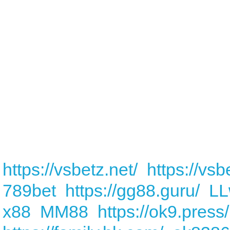
https://vsbetz.net/
https://vsb
789bet
https://gg88.guru/
LL
x88
MM88
https://ok9.press/