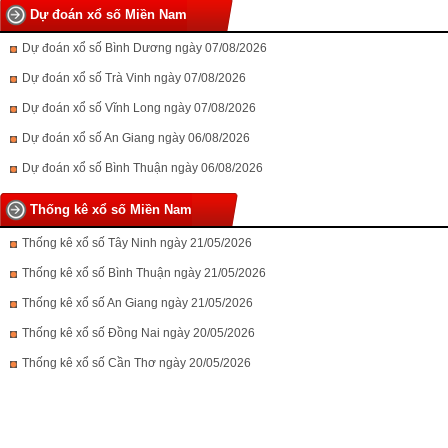
Dự đoán xổ số Miền Nam
Dự đoán xổ số Bình Dương ngày 07/08/2026
Dự đoán xổ số Trà Vinh ngày 07/08/2026
Dự đoán xổ số Vĩnh Long ngày 07/08/2026
Dự đoán xổ số An Giang ngày 06/08/2026
Dự đoán xổ số Bình Thuận ngày 06/08/2026
Thống kê xổ số Miền Nam
Thống kê xổ số Tây Ninh ngày 21/05/2026
Thống kê xổ số Bình Thuận ngày 21/05/2026
Thống kê xổ số An Giang ngày 21/05/2026
Thống kê xổ số Đồng Nai ngày 20/05/2026
Thống kê xổ số Cần Thơ ngày 20/05/2026