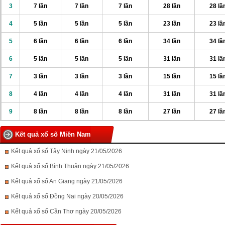
3
7 lần
7 lần
7 lần
28 lần
28 lầ
4
5 lần
5 lần
5 lần
23 lần
23 lầ
5
6 lần
6 lần
6 lần
34 lần
34 lầ
6
5 lần
5 lần
5 lần
31 lần
31 lầ
7
3 lần
3 lần
3 lần
15 lần
15 lầ
8
4 lần
4 lần
4 lần
31 lần
31 lầ
9
8 lần
8 lần
8 lần
27 lần
27 lầ
Kết quả xổ số Miền Nam
Kết quả xổ số Tây Ninh ngày 21/05/2026
Kết quả xổ số Bình Thuận ngày 21/05/2026
Kết quả xổ số An Giang ngày 21/05/2026
Kết quả xổ số Đồng Nai ngày 20/05/2026
Kết quả xổ số Cần Thơ ngày 20/05/2026