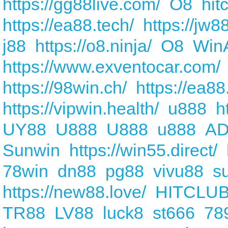
https://gg88live.com/
O8
hit
https://ea88.tech/
https://jw88
j88
https://o8.ninja/
O8
Win
https://www.exventocar.com/
https://98win.ch/
https://ea88
https://vipwin.health/
u888
h
UY88
U888
U888
u888
AD
Sunwin
https://win55.direct/
78win
dn88
pg88
vivu88
s
https://new88.love/
HITCLU
TR88
LV88
luck8
st666
78