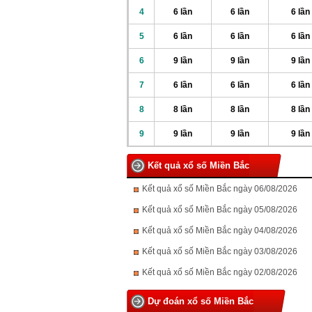
4
6 lần
6 lần
6 lần
5
6 lần
6 lần
6 lần
6
9 lần
9 lần
9 lần
7
6 lần
6 lần
6 lần
8
8 lần
8 lần
8 lần
9
9 lần
9 lần
9 lần
Kết quả xổ số Miền Bắc
Kết quả xổ số Miền Bắc ngày 06/08/2026
Kết quả xổ số Miền Bắc ngày 05/08/2026
Kết quả xổ số Miền Bắc ngày 04/08/2026
Kết quả xổ số Miền Bắc ngày 03/08/2026
Kết quả xổ số Miền Bắc ngày 02/08/2026
Dự đoán xổ số Miền Bắc