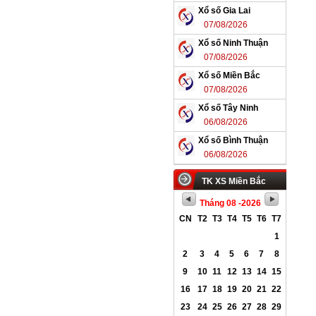
Xổ số Gia Lai
07/08/2026
Xổ số Ninh Thuận
07/08/2026
Xổ số Miền Bắc
07/08/2026
Xổ số Tây Ninh
06/08/2026
Xổ số Bình Thuận
06/08/2026
TK XS Miền Bắc
Tháng 08 -2026
CN
T2
T3
T4
T5
T6
T7
1
2
3
4
5
6
7
8
9
10
11
12
13
14
15
16
17
18
19
20
21
22
23
24
25
26
27
28
29