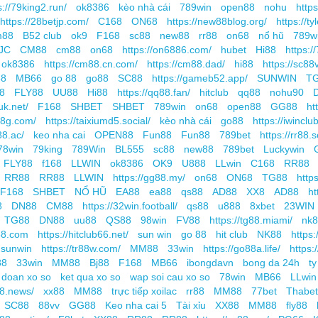
s://79king2.run/
ok8386
kèo nhà cái
789win
open88
nohu
https
https://28betjp.com/
C168
ON68
https://new88blog.org/
https://t
m88
B52 club
ok9
F168
sc88
new88
rr88
on68
nổ hũ
789w
JC
CM88
cm88
on68
https://on6886.com/
hubet
Hi88
https:
ok8386
https://cm88.cn.com/
https://cm88.dad/
hi88
https://sc88
8
MB66
go 88
go88
SC88
https://gameb52.app/
SUNWIN
T
8
FLY88
UU88
Hi88
https://qq88.fan/
hitclub
qq88
nohu90
uk.net/
F168
SHBET
SHBET
789win
on68
open88
GG88
ht
68g.com/
https://taixiumd5.social/
kèo nhà cái
go88
https://iwinclu
88.ac/
keo nha cai
OPEN88
Fun88
Fun88
789bet
https://rr88.s
78win
79king
789Win
BL555
sc88
new88
789bet
Luckywin
FLY88
f168
LLWIN
ok8386
OK9
U888
LLwin
C168
RR88
RR88
RR88
LLWIN
https://gg88.my/
on68
ON68
TG88
http
F168
SHBET
NỔ HŨ
EA88
ea88
qs88
AD88
XX8
AD88
ht
8
DN88
CM88
https://32win.football/
qs88
u888
8xbet
23WIN
TG88
DN88
uu88
QS88
98win
FV88
https://tg88.miami/
nk
88.com
https://hitclub66.net/
sun win
go 88
hit club
NK88
https:
sunwin
https://tr88w.com/
MM88
33win
https://go88a.life/
https:
88
33win
MM88
Bj88
F168
MB66
ibongdavn
bong da 24h
ty
 doan xo so
ket qua xo so
wap soi cau xo so
78win
MB66
LLwin
68.news/
xx88
MM88
trực tiếp xoilac
rr88
MM88
77bet
Thabet
SC88
88vv
GG88
Keo nha cai 5
Tài xỉu
XX88
MM88
fly88