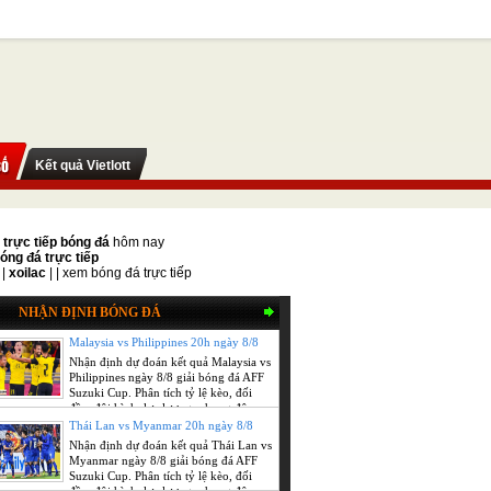
Kết quả Vietlott
c
trực tiếp bóng đá
hôm nay
óng đá trực tiếp
|
xoilac
|
|
xem bóng đá trực tiếp