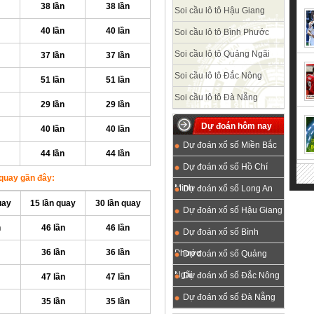
38 lần
38 lần
Soi cầu lô tô Hậu Giang
40 lần
40 lần
Soi cầu lô tô Bình Phước
Soi cầu lô tô Quảng Ngãi
37 lần
37 lần
Soi cầu lô tô Đắc Nông
51 lần
51 lần
Soi cầu lô tô Đà Nẵng
29 lần
29 lần
Dự đoán hôm nay
40 lần
40 lần
Dự đoán xổ số Miền Bắc
44 lần
44 lần
Dự đoán xổ số Hồ Chí
 quay gần đây:
Minh
Dự đoán xổ số Long An
uay
15 lần quay
30 lần quay
Dự đoán xổ số Hậu Giang
n
46 lần
46 lần
Dự đoán xổ số Bình
36 lần
36 lần
Phước
Dự đoán xổ số Quảng
Ngãi
Dự đoán xổ số Đắc Nông
47 lần
47 lần
Dự đoán xổ số Đà Nẵng
35 lần
35 lần