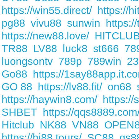
https://win55.direct/
https://h
pg88
vivu88
sunwin
https:/
https://new88.love/
HITCLU
TR88
LV88
luck8
st666
78
luongsontv
789p
789win
23
Go88
https://1say88app.it.c
GO 88
https://lv88.fit/
on68
https://haywin8.com/
https://
SHBET
https://qqs8889.com
Hitclub
NK88
VN88
OPEN
https://hi88.tours/
SC88
qs8