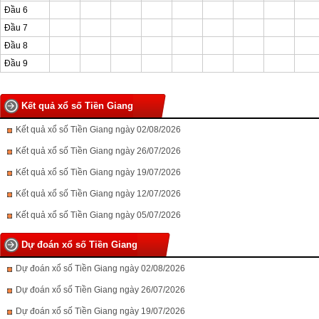
Đầu 6
Đầu 7
Đầu 8
Đầu 9
Kết quả xổ số Tiền Giang
Kết quả xổ số Tiền Giang ngày 02/08/2026
Kết quả xổ số Tiền Giang ngày 26/07/2026
Kết quả xổ số Tiền Giang ngày 19/07/2026
Kết quả xổ số Tiền Giang ngày 12/07/2026
Kết quả xổ số Tiền Giang ngày 05/07/2026
Dự đoán xổ số Tiền Giang
Dự đoán xổ số Tiền Giang ngày 02/08/2026
Dự đoán xổ số Tiền Giang ngày 26/07/2026
Dự đoán xổ số Tiền Giang ngày 19/07/2026