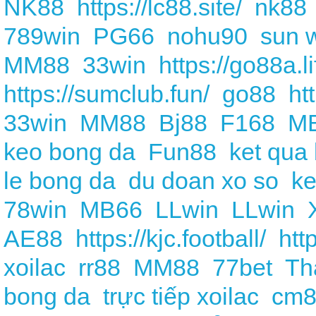
NK88
https://lc88.site/
nk88
789win
PG66
nohu90
sun 
MM88
33win
https://go88a.li
https://sumclub.fun/
go88
ht
33win
MM88
Bj88
F168
M
keo bong da
Fun88
ket qua
le bong da
du doan xo so
ke
78win
MB66
LLwin
LLwin
AE88
https://kjc.football/
htt
xoilac
rr88
MM88
77bet
Th
bong da
trực tiếp xoilac
cm8