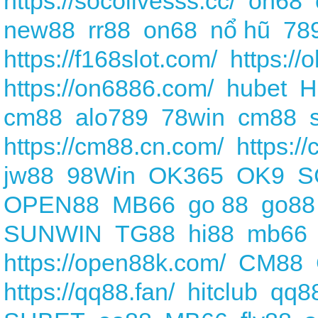
https://socolivesss.cc/
on68
new88
rr88
on68
nổ hũ
78
https://f168slot.com/
https://
https://on6886.com/
hubet
H
cm88
alo789
78win
cm88
https://cm88.cn.com/
https:/
jw88
98Win
OK365
OK9
S
OPEN88
MB66
go 88
go88
SUNWIN
TG88
hi88
mb66
https://open88k.com/
CM88
https://qq88.fan/
hitclub
qq8