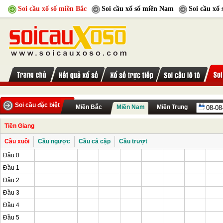
Soi cầu xổ số miền Bắc
Soi cầu xổ số miền Nam
Soi cầu xổ
Soi cầu đặc biệt
Miền Bắc
Miền Nam
Miền Trung
Tiền Giang
Cầu xuôi
Cầu ngược
Cầu cả cặp
Cầu trượt
Đầu 0
Đầu 1
Đầu 2
Đầu 3
Đầu 4
Đầu 5