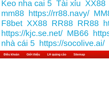
Keo nha cai 5
Tài xỉu
XX88
mm88
https://rr88.navy/
MM
F8bet
XX88
RR88
RR88
h
https://kjc.se.net/
MB66
http
nhà cái 5
https://socolive.ai/
Điều khoản
Giới thiệu
LH quảng cáo
Sitemap