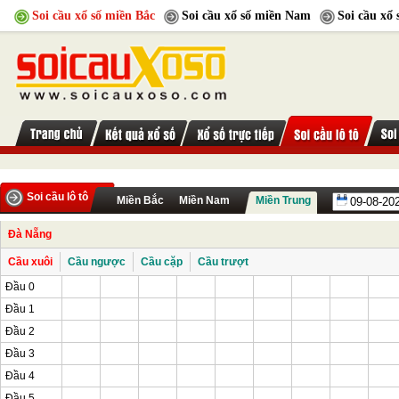
Soi cầu xổ số miền Bắc
Soi cầu xổ số miền Nam
Soi cầu xổ
Soi cầu lô tô
Miền Bắc
Miền Nam
Miền Trung
Đà Nẵng
Cầu xuôi
Cầu ngược
Cầu cặp
Cầu trượt
Đầu 0
Đầu 1
Đầu 2
Đầu 3
Đầu 4
Đầu 5