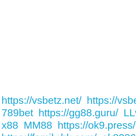
https://vsbetz.net/
https://vsb
789bet
https://gg88.guru/
LL
x88
MM88
https://ok9.press/