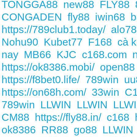
TONGGA88
new88
FLY88
CONGADEN
fly88
iwin68
b
https://789club1.today/
alo7
Nohu90
Kubet77
F168
cà k
nay
MB66
KJC
c168.com
https://ok8386.mobi/
open88
https://f8bet0.life/
789win
uu
https://on68h.com/
33win
C
789win
LLWIN
LLWIN
LLW
CM88
https://fly88.in/
c168
ok8386
RR88
go88
LLWIN