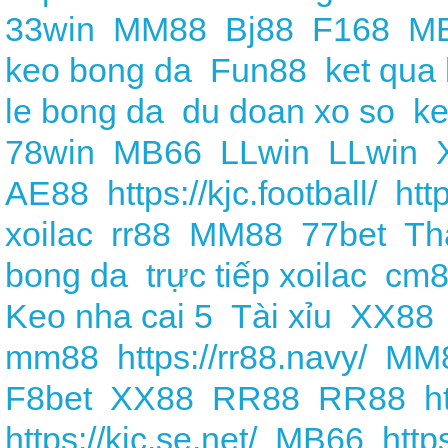
33win
MM88
Bj88
F168
M
keo bong da
Fun88
ket qua
le bong da
du doan xo so
ke
78win
MB66
LLwin
LLwin
AE88
https://kjc.football/
htt
xoilac
rr88
MM88
77bet
Th
bong da
trực tiếp xoilac
cm8
Keo nha cai 5
Tài xỉu
XX88
mm88
https://rr88.navy/
MM
F8bet
XX88
RR88
RR88
h
https://kjc.se.net/
MB66
http