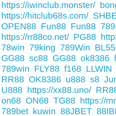
https://iwinclub.monster/
bon
https://hitclub68s.com/
SHB
OPEN88
Fun88
Fun88
789
https://rr88co.net/
PG88
http
78win
79king
789Win
BL55
GG88
sc88
GG88
ok8386
789win
FLY88
f168
LLWIN
RR88
OK8386
u888
s8
Ju
U888
https://xx88.uno/
RR8
on68
ON68
TG88
https://m
789bet
kuwin
88JBET
88I