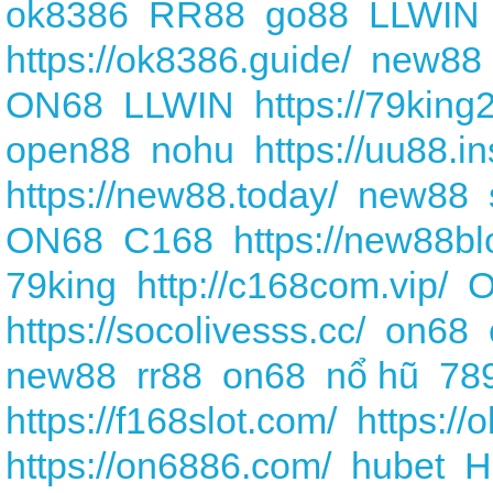
ok8386
RR88
go88
LLWIN
https://ok8386.guide/
new88
ON68
LLWIN
https://79king2
open88
nohu
https://uu88.ins
https://new88.today/
new88
ON68
C168
https://new88bl
79king
http://c168com.vip/
O
https://socolivesss.cc/
on68
new88
rr88
on68
nổ hũ
78
https://f168slot.com/
https://
https://on6886.com/
hubet
H