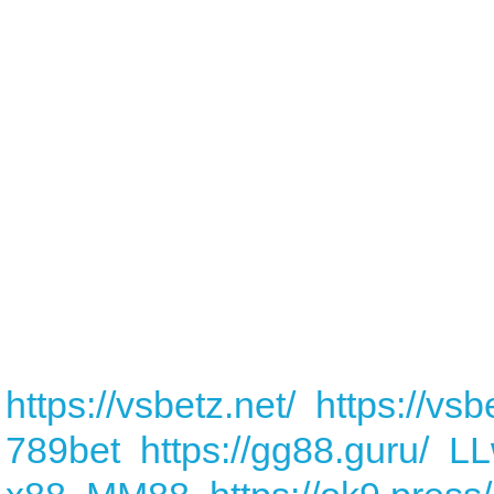
https://vsbetz.net/
https://vsb
789bet
https://gg88.guru/
LL