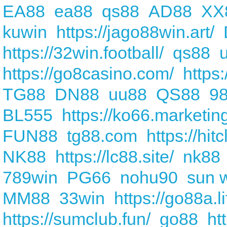
EA88
ea88
qs88
AD88
XX
kuwin
https://jago88win.art/
https://32win.football/
qs88
https://go8casino.com/
https:
TG88
DN88
uu88
QS88
9
BL555
https://ko66.marketin
FUN88
tg88.com
https://hit
NK88
https://lc88.site/
nk88
789win
PG66
nohu90
sun 
MM88
33win
https://go88a.li
https://sumclub.fun/
go88
ht