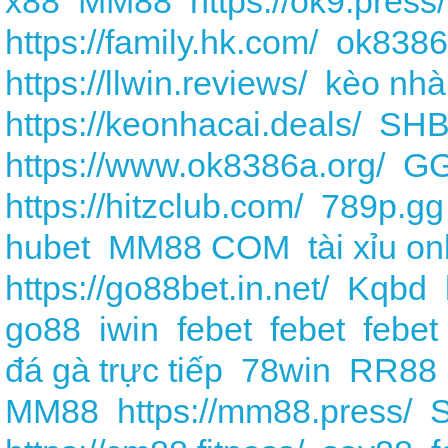
x88
MM88
https://ok9.press/
https://family.hk.com/
ok8386
https://llwin.reviews/
kèo nhà
https://keonhacai.deals/
SHB
https://www.ok8386a.org/
GG
https://hitzclub.com/
789p.gg
hubet
MM88 COM
tài xỉu on
https://go88bet.in.net/
Kqbd
go88
iwin
febet
febet
febet
đá gà trực tiếp
78win
RR88
MM88
https://mm88.press/