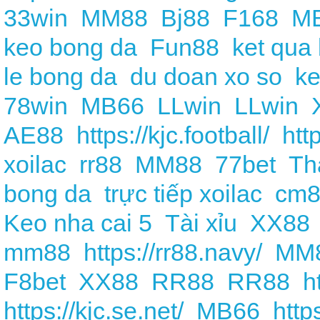
33win
MM88
Bj88
F168
M
keo bong da
Fun88
ket qua
le bong da
du doan xo so
ke
78win
MB66
LLwin
LLwin
AE88
https://kjc.football/
htt
xoilac
rr88
MM88
77bet
Th
bong da
trực tiếp xoilac
cm8
Keo nha cai 5
Tài xỉu
XX88
mm88
https://rr88.navy/
MM
F8bet
XX88
RR88
RR88
h
https://kjc.se.net/
MB66
http