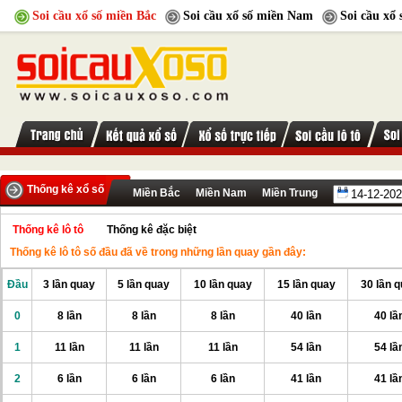
Soi cầu xổ số miền Bắc
Soi cầu xổ số miền Nam
Soi cầu xổ
Thống kê xổ số
Miền Bắc
Miền Nam
Miền Trung
Thống kê lô tô
Thống kê đặc biệt
Thống kê lô tô số đầu đã về trong những lần quay gần đây:
Đầu
3 lần quay
5 lần quay
10 lần quay
15 lần quay
30 lần 
0
8 lần
8 lần
8 lần
40 lần
40 lầ
1
11 lần
11 lần
11 lần
54 lần
54 lầ
2
6 lần
6 lần
6 lần
41 lần
41 lầ