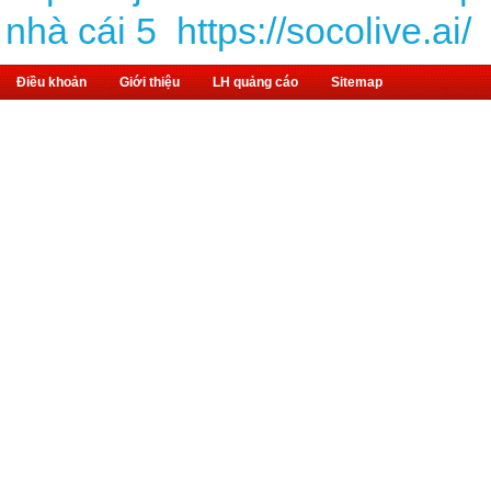
nhà cái 5
https://socolive.ai/
Điều khoản
Giới thiệu
LH quảng cáo
Sitemap