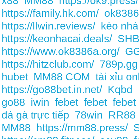
x88
MM88
https://ok9.press/
https://family.hk.com/
ok8386
https://llwin.reviews/
kèo nhà
https://keonhacai.deals/
SHB
https://www.ok8386a.org/
GG
https://hitzclub.com/
789p.gg
hubet
MM88 COM
tài xỉu on
https://go88bet.in.net/
Kqbd
go88
iwin
febet
febet
febet
đá gà trực tiếp
78win
RR88
MM88
https://mm88.press/