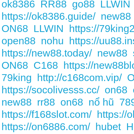
ok8386
RR88
go88
LLWIN
https://ok8386.guide/
new88
ON68
LLWIN
https://79king2
open88
nohu
https://uu88.ins
https://new88.today/
new88
ON68
C168
https://new88bl
79king
http://c168com.vip/
O
https://socolivesss.cc/
on68
new88
rr88
on68
nổ hũ
78
https://f168slot.com/
https://
https://on6886.com/
hubet
H