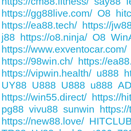
https://cm88.fitness/
say88
f
https://gg88live.com/
O8
hit
https://ea88.tech/
https://jw88
j88
https://o8.ninja/
O8
Win
https://www.exventocar.com/
https://98win.ch/
https://ea88
https://vipwin.health/
u888
h
UY88
U888
U888
u888
AD
https://win55.direct/
https://h
pg88
vivu88
sunwin
https:/
https://new88.love/
HITCLU