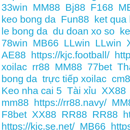
33win
MM88
Bj88
F168
M
keo bong da
Fun88
ket qua
le bong da
du doan xo so
ke
78win
MB66
LLwin
LLwin
AE88
https://kjc.football/
htt
xoilac
rr88
MM88
77bet
Th
bong da
trực tiếp xoilac
cm8
Keo nha cai 5
Tài xỉu
XX88
mm88
https://rr88.navy/
MM
F8bet
XX88
RR88
RR88
h
https://kjc.se.net/
MB66
http