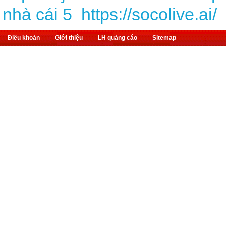
nhà cái 5
https://socolive.ai/
Điều khoản
Giới thiệu
LH quảng cáo
Sitemap