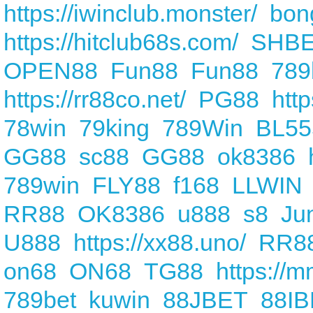
https://iwinclub.monster/
bon
https://hitclub68s.com/
SHB
OPEN88
Fun88
Fun88
789
https://rr88co.net/
PG88
http
78win
79king
789Win
BL55
GG88
sc88
GG88
ok8386
789win
FLY88
f168
LLWIN
RR88
OK8386
u888
s8
Ju
U888
https://xx88.uno/
RR8
on68
ON68
TG88
https://m
789bet
kuwin
88JBET
88I