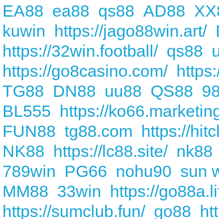
EA88
ea88
qs88
AD88
XX
kuwin
https://jago88win.art/
https://32win.football/
qs88
https://go8casino.com/
https:
TG88
DN88
uu88
QS88
9
BL555
https://ko66.marketin
FUN88
tg88.com
https://hit
NK88
https://lc88.site/
nk88
789win
PG66
nohu90
sun 
MM88
33win
https://go88a.li
https://sumclub.fun/
go88
ht