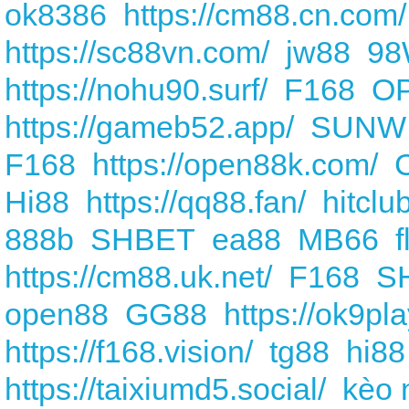
ok8386
https://cm88.cn.com/
https://sc88vn.com/
jw88
98
https://nohu90.surf/
F168
O
https://gameb52.app/
SUNW
F168
https://open88k.com/
Hi88
https://qq88.fan/
hitclu
888b
SHBET
ea88
MB66
f
https://cm88.uk.net/
F168
S
open88
GG88
https://ok9pl
https://f168.vision/
tg88
hi88
https://taixiumd5.social/
kèo 