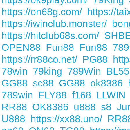
https://on68g.com/
https://ta
https://iwinclub.monster/
bon
https://hitclub68s.com/
SHB
OPEN88
Fun88
Fun88
789
https://rr88co.net/
PG88
http
78win
79king
789Win
BL55
GG88
sc88
GG88
ok8386
789win
FLY88
f168
LLWIN
RR88
OK8386
u888
s8
Ju
U888
https://xx88.uno/
RR8