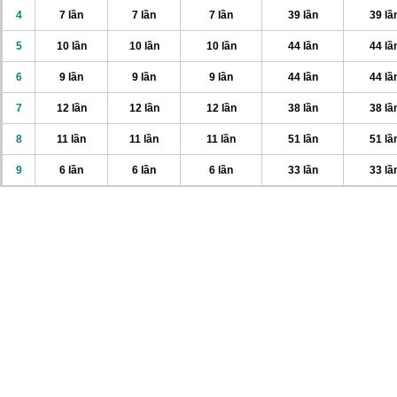
4
7 lần
7 lần
7 lần
39 lần
39 lầ
5
10 lần
10 lần
10 lần
44 lần
44 lầ
6
9 lần
9 lần
9 lần
44 lần
44 lầ
7
12 lần
12 lần
12 lần
38 lần
38 lầ
8
11 lần
11 lần
11 lần
51 lần
51 lầ
9
6 lần
6 lần
6 lần
33 lần
33 lầ