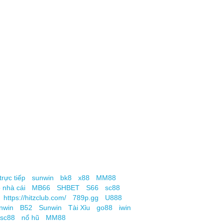
trực tiếp
sunwin
bk8
x88
MM88
 nhà cái
MB66
SHBET
S66
sc88
https://hitzclub.com/
789p.gg
U888
nwin
B52
Sunwin
Tài Xỉu
go88
iwin
sc88
nổ hũ
MM88