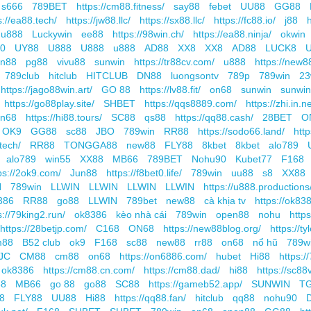
s666
789BET
https://cm88.fitness/
say88
febet
UU88
GG88
s://ea88.tech/
https://jw88.llc/
https://sx88.llc/
https://fc88.io/
j88
h
u888
Luckywin
ee88
https://98win.ch/
https://ea88.ninja/
okwin
0
UY88
U888
U888
u888
AD88
XX8
XX8
AD88
LUCK8
n88
pg88
vivu88
sunwin
https://tr88cv.com/
u888
https://new8
789club
hitclub
HITCLUB
DN88
luongsontv
789p
789win
23
https://jago88win.art/
GO 88
https://lv88.fit/
on68
sunwin
sunwin
https://go88play.site/
SHBET
https://qqs8889.com/
https://zhi.in.ne
n68
https://hi88.tours/
SC88
qs88
https://qq88.cash/
28BET
O
OK9
GG88
sc88
JBO
789win
RR88
https://sodo66.land/
http
tech/
RR88
TONGGA88
new88
FLY88
8kbet
8kbet
alo789
alo789
win55
XX88
MB66
789BET
Nohu90
Kubet77
F168
ps://2ok9.com/
Jun88
https://f8bet0.life/
789win
uu88
s8
XX88
N
789win
LLWIN
LLWIN
LLWIN
LLWIN
https://u888.productions
386
RR88
go88
LLWIN
789bet
new88
cà khịa tv
https://ok83
s://79king2.run/
ok8386
kèo nhà cái
789win
open88
nohu
https
https://28betjp.com/
C168
ON68
https://new88blog.org/
https://t
m88
B52 club
ok9
F168
sc88
new88
rr88
on68
nổ hũ
789w
JC
CM88
cm88
on68
https://on6886.com/
hubet
Hi88
https:
ok8386
https://cm88.cn.com/
https://cm88.dad/
hi88
https://sc88
8
MB66
go 88
go88
SC88
https://gameb52.app/
SUNWIN
T
8
FLY88
UU88
Hi88
https://qq88.fan/
hitclub
qq88
nohu90