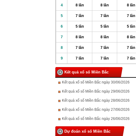
4
8 lần
8 lần
8 lần
5
7 lần
7 lần
7 lần
6
5 lần
5 lần
5 lần
7
8 lần
8 lần
8 lần
8
7 lần
7 lần
7 lần
9
7 lần
7 lần
7 lần
Kết quả xổ số Miền Bắc
Kết quả xổ số Miền Bắc ngày 30/06/2026
Kết quả xổ số Miền Bắc ngày 29/06/2026
Kết quả xổ số Miền Bắc ngày 28/06/2026
Kết quả xổ số Miền Bắc ngày 27/06/2026
Kết quả xổ số Miền Bắc ngày 26/06/2026
Dự đoán xổ số Miền Bắc