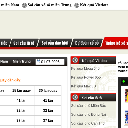
số miền Nam
Soi cầu xổ số miền Trung
Kết quả Vietlott
Kết quả Vietlott
 Nam
Miền Trung
xôi lạ
xem b
Kết quả Mega 645
xoilac
Kết quả Power 655
quay gần đây:
Kết quả Max 3D
uay
15 lần quay
30 lần quay
Soi cầu lô tô
41 lần
41 lần
Soi cầu lô tô Miền Bắc
32 lần
32 lần
Soi cầu lô tô Đồng Nai
37 lần
37 lần
Soi cầu lô tô Cần Thơ