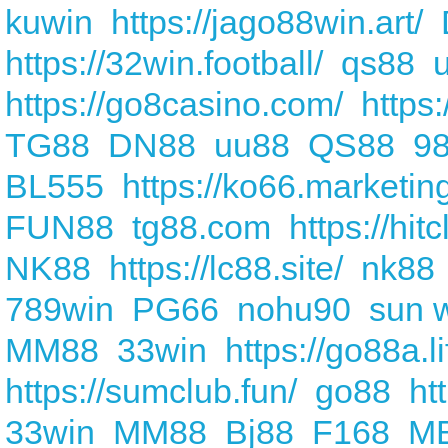
kuwin
https://jago88win.art/
https://32win.football/
qs88
https://go8casino.com/
https:
TG88
DN88
uu88
QS88
9
BL555
https://ko66.marketin
FUN88
tg88.com
https://hit
NK88
https://lc88.site/
nk88
789win
PG66
nohu90
sun 
MM88
33win
https://go88a.li
https://sumclub.fun/
go88
ht
33win
MM88
Bj88
F168
M