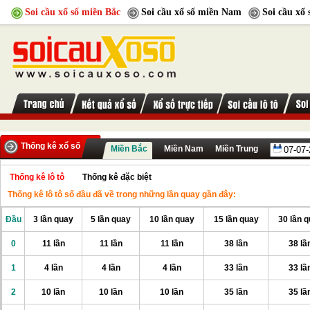
Soi cầu xổ số miền Bắc
Soi cầu xổ số miền Nam
Soi cầu xổ
Thống kê xổ số
Miền Bắc
Miền Nam
Miền Trung
Thống kê lô tô
Thống kê đặc biệt
Thống kê lô tô số đầu đã về trong những lần quay gần đây:
Đầu
3 lần quay
5 lần quay
10 lần quay
15 lần quay
30 lần 
0
11 lần
11 lần
11 lần
38 lần
38 lầ
1
4 lần
4 lần
4 lần
33 lần
33 lầ
2
10 lần
10 lần
10 lần
35 lần
35 lầ