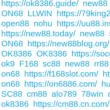
https://ok8386.guide/
new88
ON68
LLWIN
https://79king2
open88
nohu
https://uu88.ins
https://new88.today/
new88
ON68
https://new88blog.org/
OK8386
OK8386
https://soc
ok9
F168
sc88
new88
rr88
on68
https://f168slot.com/
ht
on68
https://on6886.com/
hu
SC88
cm88
alo789
78win
ok8386
https://cm88.cn.com/