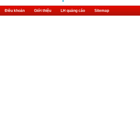
Điều khoản
Giới thiệu
LH quảng cáo
Sitemap