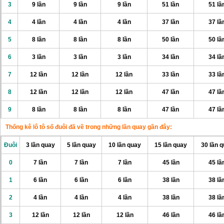
3
9 lần
9 lần
9 lần
51 lần
51 lầ
4
4 lần
4 lần
4 lần
37 lần
37 lầ
5
8 lần
8 lần
8 lần
50 lần
50 lầ
6
3 lần
3 lần
3 lần
34 lần
34 lầ
7
12 lần
12 lần
12 lần
33 lần
33 lầ
8
12 lần
12 lần
12 lần
47 lần
47 lầ
9
8 lần
8 lần
8 lần
47 lần
47 lầ
Thống kê lô tô số đuôi đã về trong những lần quay gần đây:
Đuôi
3 lần quay
5 lần quay
10 lần quay
15 lần quay
30 lần 
0
7 lần
7 lần
7 lần
45 lần
45 lầ
1
6 lần
6 lần
6 lần
38 lần
38 lầ
2
4 lần
4 lần
4 lần
38 lần
38 lầ
3
12 lần
12 lần
12 lần
46 lần
46 lầ