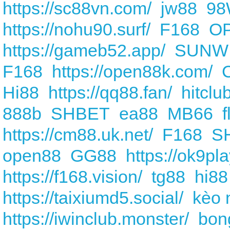
https://sc88vn.com/
jw88
98
https://nohu90.surf/
F168
O
https://gameb52.app/
SUNW
F168
https://open88k.com/
Hi88
https://qq88.fan/
hitclu
888b
SHBET
ea88
MB66
f
https://cm88.uk.net/
F168
S
open88
GG88
https://ok9pl
https://f168.vision/
tg88
hi88
https://taixiumd5.social/
kèo 
https://iwinclub.monster/
bon