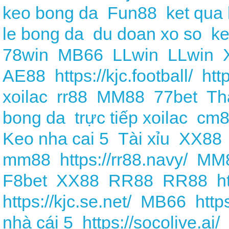
keo bong da
Fun88
ket qua
le bong da
du doan xo so
ke
78win
MB66
LLwin
LLwin
AE88
https://kjc.football/
htt
xoilac
rr88
MM88
77bet
Th
bong da
trực tiếp xoilac
cm8
Keo nha cai 5
Tài xỉu
XX88
mm88
https://rr88.navy/
MM
F8bet
XX88
RR88
RR88
h
https://kjc.se.net/
MB66
http
nhà cái 5
https://socolive.ai/