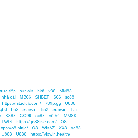
trực tiếp
sunwin
bk8
x88
MM88
 nhà cái
MB66
SHBET
S66
sc88
https://hitzclub.com/
789p.gg
U888
qbd
b52
Sunwin
B52
Sunwin
Tài
n
XX88
GO99
sc88
nổ hũ
MM88
LLWIN
https://gg88live.com/
O8
ttps://o8.ninja/
O8
WinAZ
XX8
ad88
U888
U888
https://vipwin.health/