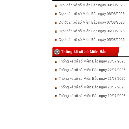
Dự đoán xổ số Miền Bắc ngày 09/08/2026
Dự đoán xổ số Miền Bắc ngày 08/08/2026
Dự đoán xổ số Miền Bắc ngày 07/08/2026
Dự đoán xổ số Miền Bắc ngày 06/08/2026
Dự đoán xổ số Miền Bắc ngày 05/08/2026
Thống kê xổ số Miền Bắc
Thống kê xổ số Miền Bắc ngày 23/07/2026
Thống kê xổ số Miền Bắc ngày 22/07/2026
Thống kê xổ số Miền Bắc ngày 21/07/2026
Thống kê xổ số Miền Bắc ngày 20/07/2026
Thống kê xổ số Miền Bắc ngày 19/07/2026