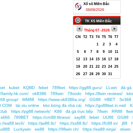
Xổ số Miền Bắc
08/08/2026
TK XS Miền Bắc
Tháng 07 -2026
CN
T2
T3
T4
T5
T6
T7
1
2
3
4
5
6
7
8
9
10
11
12
13
14
15
16
17
18
19
20
21
22
23
24
25
26
27
28
29
30
31
bet
kubet
KQBD
febet
789bet
https://gg88.guru/
LLwin
đá gà 
//family.hk.com/
ok8386
789win
79sodo
https://llwin.reviews/
kèo
f168.group/
MM88
https://www.ok8386a.org/
GG88
HBET
Sv368
8 COM
tài xỉu online
kèo bóng đá nhà cái
https://go88bet.in.net/
K
club
https://pg88.network/
K88
đá gà trực tiếp
78win
RR88
llwi
s666
789BET
https://cm88.fitness/
say88
febet
UU88
GG88
s://ea88.tech/
https://jw88.llc/
https://sx88.llc/
https://fc88.io/
j88
h
u888
Luckywin
ee88
https://98win.ch/
https://ea88.ninja/
okwin