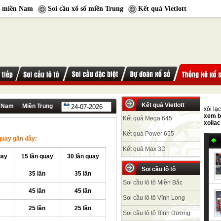
số miền Nam
Soi cầu xổ số miền Trung
Kết quả Vietlott
Kết quả Vietlott
 Nam
Miền Trung
xôi lạ
xem b
Kết quả Mega 645
xoilac
Kết quả Power 655
quay gần đây:
Kết quả Max 3D
uay
15 lần quay
30 lần quay
Soi cầu lô tô
35 lần
35 lần
Soi cầu lô tô Miền Bắc
45 lần
45 lần
Soi cầu lô tô Vĩnh Long
25 lần
25 lần
Soi cầu lô tô Bình Dương