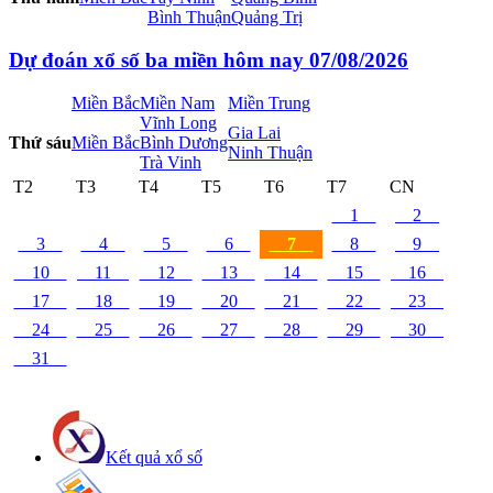
Bình Thuận
Quảng Trị
Dự đoán xổ số ba miền hôm nay 07/08/2026
Miền Bắc
Miền Nam
Miền Trung
Vĩnh Long
Gia Lai
Thứ sáu
Miền Bắc
Bình Dương
Ninh Thuận
Trà Vinh
T2
T3
T4
T5
T6
T7
CN
1
2
3
4
5
6
7
8
9
10
11
12
13
14
15
16
17
18
19
20
21
22
23
24
25
26
27
28
29
30
31
Kết quả xổ số