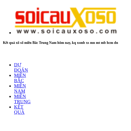
Kết quả xổ số miền Bắc Trung Nam hôm nay, kq xsmb xs mn mt mb hcm dn
DỰ
ĐOÁN
MIỀN
BẮC
MIỀN
NAM
MIỀN
TRUNG
KẾT
QUẢ