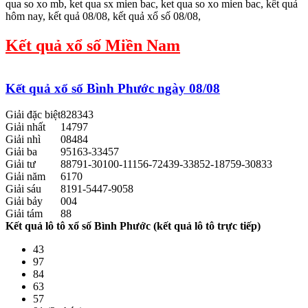
qua so xo mb, ket qua sx mien bac, ket qua so xo mien bac, kết quả
hôm nay, kết quả 08/08, kết quả xổ số 08/08,
Kết quả xổ số Miền Nam
Kết quả xổ số Bình Phước ngày 08/08
Giải đặc biệt
828343
Giải nhất
14797
Giải nhì
08484
Giải ba
95163-33457
Giải tư
88791-30100-11156-72439-33852-18759-30833
Giải năm
6170
Giải sáu
8191-5447-9058
Giải bảy
004
Giải tám
88
Kết quả lô tô xổ số Bình Phước (kết quả lô tô trực tiếp)
43
97
84
63
57