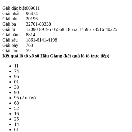
Giải đặc biệt
009611
Giải nhất
96474
Giải nhì
20196
Giải ba
32701-83338
Giải tư
12090-89195-05568-18552-14595-73516-40225
Giải năm
8814
Giải sáu
1861-6141-4198
Giải bảy
763
Giải tám
59
Kết quả lô tô xổ số Hậu Giang (kết quả lô tô trực tiếp)
11
74
96
01
38
90
95 (2 nháy)
68
52
16
25
14
61