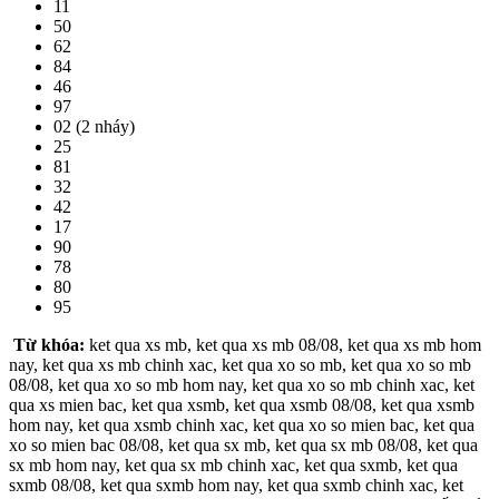
11
50
62
84
46
97
02 (2 nháy)
25
81
32
42
17
90
78
80
95
Từ khóa:
ket qua xs mb, ket qua xs mb 08/08, ket qua xs mb hom
nay, ket qua xs mb chinh xac, ket qua xo so mb, ket qua xo so mb
08/08, ket qua xo so mb hom nay, ket qua xo so mb chinh xac, ket
qua xs mien bac, ket qua xsmb, ket qua xsmb 08/08, ket qua xsmb
hom nay, ket qua xsmb chinh xac, ket qua xo so mien bac, ket qua
xo so mien bac 08/08, ket qua sx mb, ket qua sx mb 08/08, ket qua
sx mb hom nay, ket qua sx mb chinh xac, ket qua sxmb, ket qua
sxmb 08/08, ket qua sxmb hom nay, ket qua sxmb chinh xac, ket