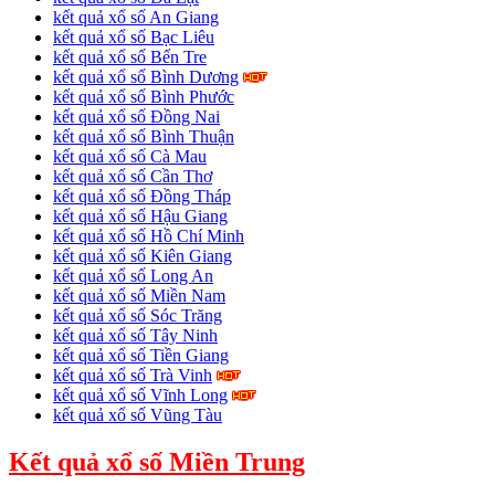
kết quả xổ số An Giang
kết quả xổ số Bạc Liêu
kết quả xổ số Bến Tre
kết quả xổ số Bình Dương
kết quả xổ số Bình Phước
kết quả xổ số Đồng Nai
kết quả xổ số Bình Thuận
kết quả xổ số Cà Mau
kết quả xổ số Cần Thơ
kết quả xổ số Đồng Tháp
kết quả xổ số Hậu Giang
kết quả xổ số Hồ Chí Minh
kết quả xổ số Kiên Giang
kết quả xổ số Long An
kết quả xổ số Miền Nam
kết quả xổ số Sóc Trăng
kết quả xổ số Tây Ninh
kết quả xổ số Tiền Giang
kết quả xổ số Trà Vinh
kết quả xổ số Vĩnh Long
kết quả xổ số Vũng Tàu
Kết quả xổ số Miền Trung