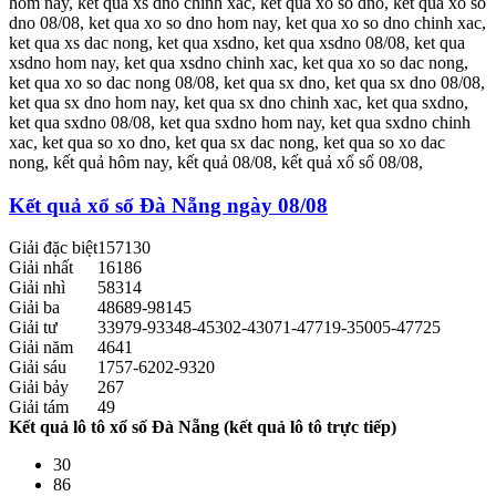
hom nay, ket qua xs dno chinh xac, ket qua xo so dno, ket qua xo so
dno 08/08, ket qua xo so dno hom nay, ket qua xo so dno chinh xac,
ket qua xs dac nong, ket qua xsdno, ket qua xsdno 08/08, ket qua
xsdno hom nay, ket qua xsdno chinh xac, ket qua xo so dac nong,
ket qua xo so dac nong 08/08, ket qua sx dno, ket qua sx dno 08/08,
ket qua sx dno hom nay, ket qua sx dno chinh xac, ket qua sxdno,
ket qua sxdno 08/08, ket qua sxdno hom nay, ket qua sxdno chinh
xac, ket qua so xo dno, ket qua sx dac nong, ket qua so xo dac
nong, kết quả hôm nay, kết quả 08/08, kết quả xổ số 08/08,
Kết quả xổ số Đà Nẵng ngày 08/08
Giải đặc biệt
157130
Giải nhất
16186
Giải nhì
58314
Giải ba
48689-98145
Giải tư
33979-93348-45302-43071-47719-35005-47725
Giải năm
4641
Giải sáu
1757-6202-9320
Giải bảy
267
Giải tám
49
Kết quả lô tô xổ số Đà Nẵng (kết quả lô tô trực tiếp)
30
86