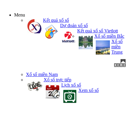
Menu
Kết quả xổ số
Dự đoán xổ số
Kết quả xổ số Vietlott
Xổ số miền Bắc
Xổ số
miền
Trung
Xổ số miền Nam
Xổ số trực tiếp
Lịch xổ số
Xem xổ số