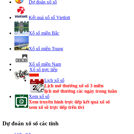
Dự đoán xổ số
Kết quả xổ số Vietlott
Xổ số miền Bắc
Xổ số miền Trung
Xổ số miền Nam
Xổ số trực tiếp
Lịch xổ số
Lịch mở thưởng xổ số 3 miền
lịch mở thưởng các ngày trong tuần
Xem xổ số
Xem truyền hình trực tiếp kết quả xổ số
xem xổ số trực tiếp trên tivi
Dự đoán xổ số các tỉnh