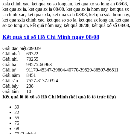
xsla chinh xac, ket qua xo so long an, ket qua xo so long an 08/08,
ket qua sx la, ket qua sx la 08/08, ket qua sx la hom nay, ket qua sx
la chinh xac, ket qua sxla, ket qua sxla 08/08, ket qua sxla hom nay,
ket qua sxla chinh xac, ket qua so xo la, ket qua sx long an, ket qua
so xo long an, kết quả hôm nay, kết quả 08/08, kết quả xổ số 08/08,
Kết quả xổ số Hồ Chí Minh ngày 08/08
Giải đặc biệt
209039
Giải nhất
69322
Giải nhì
70255
Giải ba
99575-66968
Giải tư
91170-45347-39604-40770-39529-86507-86511
Giải năm
8451
Giải sáu
7527-8137-9324
Giải bảy
238
Giải tám
10
Kết quả lô tô xổ số Hồ Chí Minh (kết quả lô tô trực tiếp)
39
22
55
75
68
70 (2 nháy)