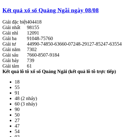
Kết quả xổ số Quảng Ngãi ngày 08/08
Giải đặc biệt
404418
Giải nhất
98155
Giải nhì
12091
Giải ba
91048-75760
Giải tư
44990-74850-63660-07248-29127-85247-63554
Giải năm
7302
Giải sáu
7660-8507-9184
Giải bảy
739
Giải tám
61
Kết quả lô tô xổ số Quảng Ngãi (kết quả lô tô trực tiếp)
18
55
91
48 (2 nháy)
60 (3 nháy)
90
50
27
47
54
02