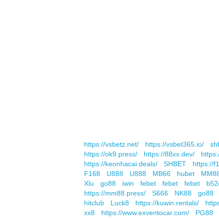
https://vsbetz.net/
https://vsbet365.io/
sh
https://ok9.press/
https://88xx.dev/
https:
https://keonhacai.deals/
SHBET
https://
F168
U888
U888
MB66
hubet
MM8
Xỉu
go88
iwin
febet
febet
febet
b52
https://mm88.press/
S666
NK88
go88
hitclub
Luck8
https://kuwin.rentals/
http
xx8
https://www.exventocar.com/
PG88