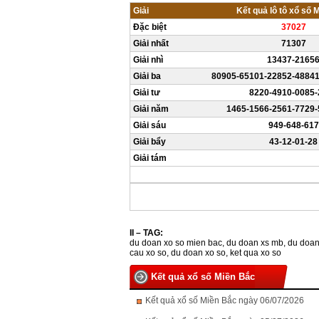
Giải
Kết quả lô tô xổ số 
Đặc biệt
37027
Giải nhất
71307
Giải nhì
13437-2165
Giải ba
80905-65101-22852-4884
Giải tư
8220-4910-0085-
Giải năm
1465-1566-2561-7729-
Giải sáu
949-648-617
Giải bẩy
43-12-01-28
Giải tám
II – TAG:
du doan xo so mien bac,
du doan xs mb,
du doan
cau xo so,
du doan xo so,
ket qua xo so
Kết quả xổ số Miền Bắc
Kết quả xổ số Miền Bắc ngày 06/07/2026