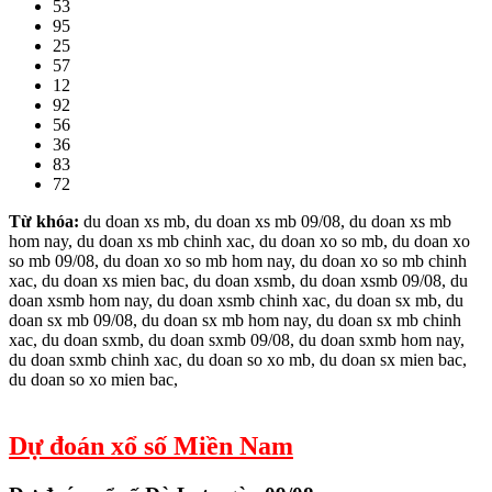
53
95
25
57
12
92
56
36
83
72
Từ khóa:
du doan xs mb, du doan xs mb 09/08, du doan xs mb
hom nay, du doan xs mb chinh xac, du doan xo so mb, du doan xo
so mb 09/08, du doan xo so mb hom nay, du doan xo so mb chinh
xac, du doan xs mien bac, du doan xsmb, du doan xsmb 09/08, du
doan xsmb hom nay, du doan xsmb chinh xac, du doan sx mb, du
doan sx mb 09/08, du doan sx mb hom nay, du doan sx mb chinh
xac, du doan sxmb, du doan sxmb 09/08, du doan sxmb hom nay,
du doan sxmb chinh xac, du doan so xo mb, du doan sx mien bac,
du doan so xo mien bac,
Dự đoán xổ số Miền Nam