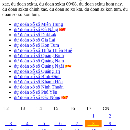
xac, du doan sxktu, du doan sxktu 09/08, du doan sxktu hom nay,
du doan sxktu chinh xac, du doan so xo ktu, du doan sx kon tum, du
doan so xo kon tum,
dự đoán xổ số Miền Trung
dự đoán xổ số Đà Nẵng
dự đoán xổ số DakLak
dự đoán xổ số Gia Lai
dự đoán xổ số Kon Tum
dự đoán xổ số Thừa Thiên Huế
dự đoán xổ số Quảng Bình
dự đoán xổ số Quảng Nam
dự đoán xổ số Quảng Ngãi
dự đoán xổ số Quảng Trị
dự đoán xổ số Bình Định
dự đoán xổ số Khánh Hòa
dự đoán xổ số Ninh Thuận
dự đoán xổ số Phú Yên
dự đoán xổ số Đắc Nông
T2
T3
T4
T5
T6
T7
CN
1
2
3
4
5
6
7
8
9