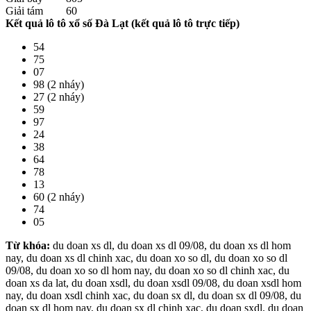
Giải tám
60
Kết quả lô tô xổ số Đà Lạt (kết quả lô tô trực tiếp)
54
75
07
98 (2 nháy)
27 (2 nháy)
59
97
24
38
64
78
13
60 (2 nháy)
74
05
Từ khóa:
du doan xs dl, du doan xs dl 09/08, du doan xs dl hom
nay, du doan xs dl chinh xac, du doan xo so dl, du doan xo so dl
09/08, du doan xo so dl hom nay, du doan xo so dl chinh xac, du
doan xs da lat, du doan xsdl, du doan xsdl 09/08, du doan xsdl hom
nay, du doan xsdl chinh xac, du doan sx dl, du doan sx dl 09/08, du
doan sx dl hom nay, du doan sx dl chinh xac, du doan sxdl, du doan