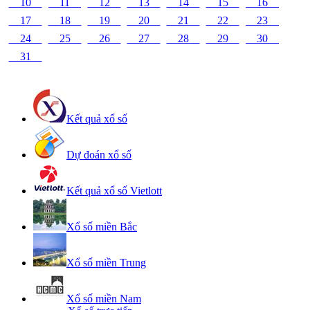
10
11
12
13
14
15
16
17
18
19
20
21
22
23
24
25
26
27
28
29
30
31
Kết quả xổ số
Dự đoán xổ số
Kết quả xổ số Vietlott
Xổ số miền Bắc
Xổ số miền Trung
Xổ số miền Nam