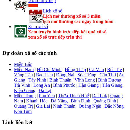
Xổ số trực tiếp
Lịch xổ số
Lịch mở thưởng xổ số 3 miền
lịch mở thưởng các ngày trong tuần
Xem xổ số
Xem truyền hình trực tiếp kết quả xổ số
xem xổ số trực tiếp trên tivi
Dự đoán xổ số các tỉnh
Miền Bắc
Miền Nam
|
Hồ Chí Minh
|
Đồng Tháp
|
Cà Mau
|
Bến Tre
|
Vũng Tàu
|
Bạc Liêu
|
Đồng Nai
|
Sóc Trăng
|
Cần Thơ
|
An
Giang
|
Tây Ninh
|
Bình Thuận
|
Vĩnh Long
|
Bình Dương
|
Trà Vinh
|
Long An
|
Bình Phước
|
Hậu Giang
|
Tiền Giang
|
Kiên Giang
|
Đà Lạt
Miền Trung
|
Phú Yên
|
Thừa Thiên Huế
|
DakLak
|
Quảng
Nam
|
Khánh Hòa
|
Đà Nẵng
|
Bình Định
|
Quảng Bình
|
Quảng Trị
|
Gia Lai
|
Ninh Thuận
|
Quảng Ngãi
|
Đắc Nông
|
Kon Tum
Link liên kết