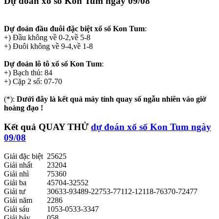
Dự đoán xổ số Kon Tum
ngày 09/08
Dự đoán đầu đuôi đặc biệt xổ số Kon Tum
:
+) Đầu không về 0-2,về 5-8
+) Đuôi không về 9-4,về 1-8
Dự đoán lô tô xổ số Kon Tum
:
+) Bạch thủ: 84
+) Cặp 2 số: 07-70
(*):
Dưới đây là kết quả máy tính quay số ngẫu nhiên vào giờ
hoàng đạo !
Kết quả
QUAY THỬ
dự đoán xổ số Kon Tum ngày
09/08
Giải đặc biệt
25625
Giải nhất
23204
Giải nhì
75360
Giải ba
45704-32552
Giải tư
30633-93489-22753-77112-12118-76370-72477
Giải năm
2286
Giải sáu
1053-0533-3347
Giải bảy
058