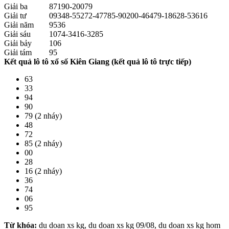
Giải ba
87190-20079
Giải tư
09348-55272-47785-90200-46479-18628-53616
Giải năm
9536
Giải sáu
1074-3416-3285
Giải bảy
106
Giải tám
95
Kết quả lô tô xổ số Kiên Giang (kết quả lô tô trực tiếp)
63
33
94
90
79 (2 nháy)
48
72
85 (2 nháy)
00
28
16 (2 nháy)
36
74
06
95
Từ khóa:
du doan xs kg, du doan xs kg 09/08, du doan xs kg hom