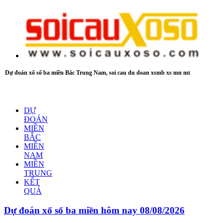
Dự đoán xổ số ba miền Bắc Trung Nam, soi cau du doan xsmb xs mn mt
DỰ
ĐOÁN
MIỀN
BẮC
MIỀN
NAM
MIỀN
TRUNG
KẾT
QUẢ
Dự đoán xổ số ba miền hôm nay 08/08/2026