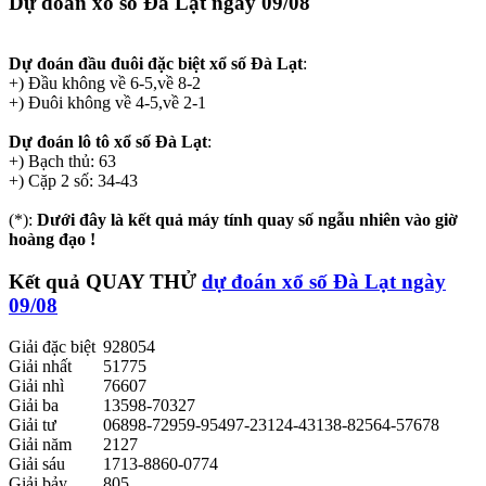
Dự đoán xổ số Đà Lạt
ngày 09/08
Dự đoán đầu đuôi đặc biệt xổ số Đà Lạt
:
+) Đầu không về 6-5,về 8-2
+) Đuôi không về 4-5,về 2-1
Dự đoán lô tô xổ số Đà Lạt
:
+) Bạch thủ: 63
+) Cặp 2 số: 34-43
(*):
Dưới đây là kết quả máy tính quay số ngẫu nhiên vào giờ
hoàng đạo !
Kết quả
QUAY THỬ
dự đoán xổ số Đà Lạt ngày
09/08
Giải đặc biệt
928054
Giải nhất
51775
Giải nhì
76607
Giải ba
13598-70327
Giải tư
06898-72959-95497-23124-43138-82564-57678
Giải năm
2127
Giải sáu
1713-8860-0774
Giải bảy
805