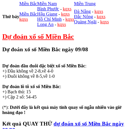
Miền Bắc
Miền Nam
Miền Trung
Bình Phước
-
kqxs
Đà Nẵng
-
kqxs
Miền Bắc
Hậu Giang
-
kqxs
Thứ bảy
Đắc Nông
-
kqxs
kqxs
Hồ Chí Minh
-
kqxs
Quảng Ngãi
-
kqxs
Long An
-
kqxs
Dự đoán xổ số Miền Bắc
Dự đoán xổ số Miền Bắc
ngày 09/08
Dự đoán đầu đuôi đặc biệt xổ số Miền Bắc
:
+) Đầu không về 2-8,về 4-0
+) Đuôi không về 8-5,về 1-0
Dự đoán lô tô xổ số Miền Bắc
:
+) Bạch thủ: 15
+) Cặp 2 số: 54-45
(*):
Dưới đây là kết quả máy tính quay số ngẫu nhiên vào giờ
hoàng đạo !
Kết quả
QUAY THỬ
dự đoán xổ số Miền Bắc ngày