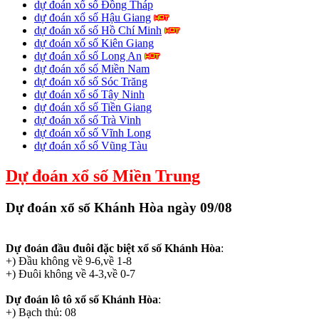
dự đoán xổ số Đồng Tháp
dự đoán xổ số Hậu Giang
dự đoán xổ số Hồ Chí Minh
dự đoán xổ số Kiên Giang
dự đoán xổ số Long An
dự đoán xổ số Miền Nam
dự đoán xổ số Sóc Trăng
dự đoán xổ số Tây Ninh
dự đoán xổ số Tiền Giang
dự đoán xổ số Trà Vinh
dự đoán xổ số Vĩnh Long
dự đoán xổ số Vũng Tàu
Dự đoán xổ số Miền Trung
Dự đoán xổ số Khánh Hòa
ngày 09/08
Dự đoán đầu đuôi đặc biệt xổ số Khánh Hòa
:
+) Đầu không về 9-6,về 1-8
+) Đuôi không về 4-3,về 0-7
Dự đoán lô tô xổ số Khánh Hòa
:
+) Bạch thủ: 08