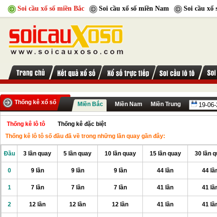
Soi cầu xổ số miền Bắc
Soi cầu xổ số miền Nam
Soi cầu xổ
Thống kê xổ số
Miền Bắc
Miền Nam
Miền Trung
Thống kê lô tô
Thống kê đặc biệt
Thống kê lô tô số đầu đã về trong những lần quay gần đây:
Đầu
3 lần quay
5 lần quay
10 lần quay
15 lần quay
30 lần 
0
9 lần
9 lần
9 lần
44 lần
44 lầ
1
7 lần
7 lần
7 lần
41 lần
41 lầ
2
12 lần
12 lần
12 lần
41 lần
41 lầ