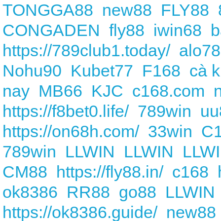
TONGGA88
new88
FLY88
CONGADEN
fly88
iwin68
b
https://789club1.today/
alo7
Nohu90
Kubet77
F168
cà k
nay
MB66
KJC
c168.com
https://f8bet0.life/
789win
uu
https://on68h.com/
33win
C
789win
LLWIN
LLWIN
LLW
CM88
https://fly88.in/
c168
ok8386
RR88
go88
LLWIN
https://ok8386.guide/
new88