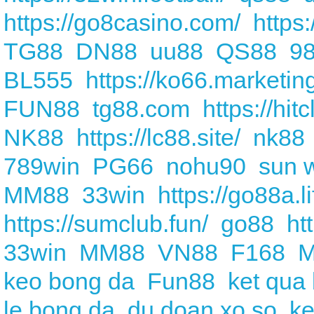
https://go8casino.com/
https:
TG88
DN88
uu88
QS88
9
BL555
https://ko66.marketin
FUN88
tg88.com
https://hit
NK88
https://lc88.site/
nk88
789win
PG66
nohu90
sun 
MM88
33win
https://go88a.li
https://sumclub.fun/
go88
ht
33win
MM88
VN88
F168
M
keo bong da
Fun88
ket qua
le bong da
du doan xo so
ke