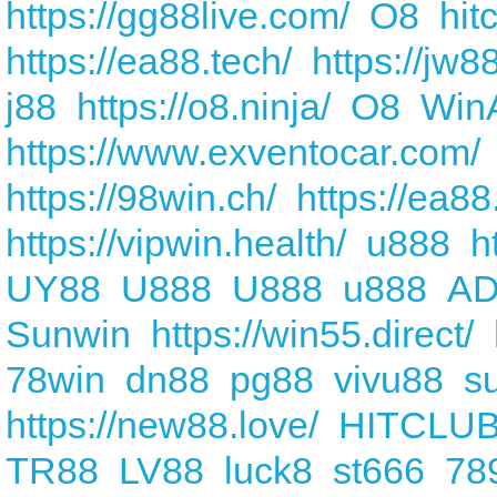
https://gg88live.com/
O8
hit
https://ea88.tech/
https://jw88
j88
https://o8.ninja/
O8
Win
https://www.exventocar.com/
https://98win.ch/
https://ea88
https://vipwin.health/
u888
h
UY88
U888
U888
u888
AD
Sunwin
https://win55.direct/
78win
dn88
pg88
vivu88
s
https://new88.love/
HITCLU
TR88
LV88
luck8
st666
78