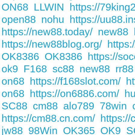
ON68
LLWIN
https://79king2
open88
nohu
https://uu88.ins
https://new88.today/
new88
https://new88blog.org/
https
OK8386
OK8386
https://soc
ok9
F168
sc88
new88
rr88
on68
https://f168slot.com/
ht
on68
https://on6886.com/
hu
SC88
cm88
alo789
78win
https://cm88.cn.com/
https:/
jw88
98Win
OK365
OK9
S