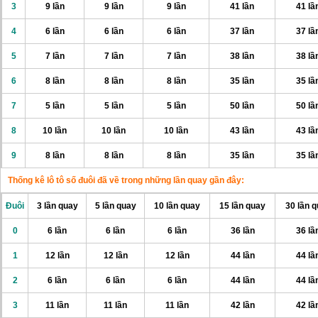
3
9 lần
9 lần
9 lần
41 lần
41 lầ
4
6 lần
6 lần
6 lần
37 lần
37 lầ
5
7 lần
7 lần
7 lần
38 lần
38 lầ
6
8 lần
8 lần
8 lần
35 lần
35 lầ
7
5 lần
5 lần
5 lần
50 lần
50 lầ
8
10 lần
10 lần
10 lần
43 lần
43 lầ
9
8 lần
8 lần
8 lần
35 lần
35 lầ
Thống kê lô tô số đuôi đã về trong những lần quay gần đây:
Đuôi
3 lần quay
5 lần quay
10 lần quay
15 lần quay
30 lần 
0
6 lần
6 lần
6 lần
36 lần
36 lầ
1
12 lần
12 lần
12 lần
44 lần
44 lầ
2
6 lần
6 lần
6 lần
44 lần
44 lầ
3
11 lần
11 lần
11 lần
42 lần
42 lầ