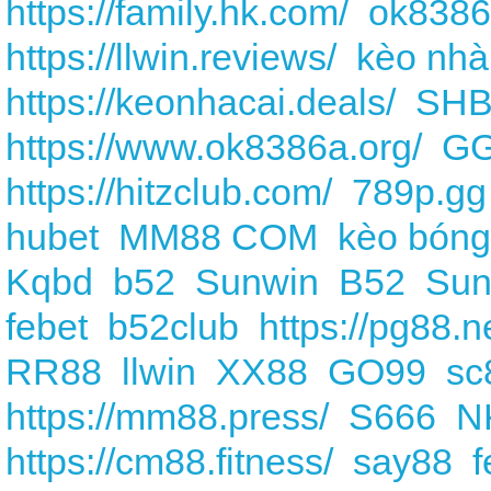
https://family.hk.com/
ok8386
https://llwin.reviews/
kèo nhà
https://keonhacai.deals/
SHB
https://www.ok8386a.org/
GG
https://hitzclub.com/
789p.gg
hubet
MM88 COM
kèo bóng
Kqbd
b52
Sunwin
B52
Sun
febet
b52club
https://pg88.n
RR88
llwin
XX88
GO99
sc
https://mm88.press/
S666
N
https://cm88.fitness/
say88
f