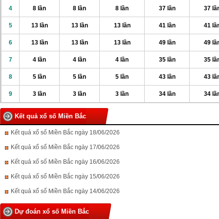
4
8 lần
8 lần
8 lần
37 lần
37 lầ
5
13 lần
13 lần
13 lần
41 lần
41 lầ
6
13 lần
13 lần
13 lần
49 lần
49 lầ
7
4 lần
4 lần
4 lần
35 lần
35 lầ
8
5 lần
5 lần
5 lần
43 lần
43 lầ
9
3 lần
3 lần
3 lần
34 lần
34 lầ
Kết quả xổ số Miền Bắc
Kết quả xổ số Miền Bắc ngày 18/06/2026
Kết quả xổ số Miền Bắc ngày 17/06/2026
Kết quả xổ số Miền Bắc ngày 16/06/2026
Kết quả xổ số Miền Bắc ngày 15/06/2026
Kết quả xổ số Miền Bắc ngày 14/06/2026
Dự đoán xổ số Miền Bắc