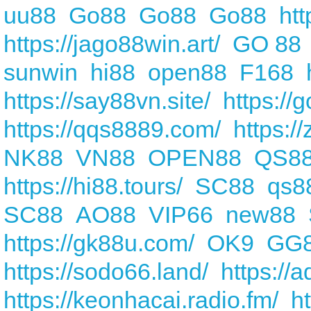
uu88
Go88
Go88
Go88
htt
https://jago88win.art/
GO 88
sunwin
hi88
open88
F168
https://say88vn.site/
https://g
https://qqs8889.com/
https://
NK88
VN88
OPEN88
QS8
https://hi88.tours/
SC88
qs8
SC88
AO88
VIP66
new88
https://gk88u.com/
OK9
GG
https://sodo66.land/
https://a
https://keonhacai.radio.fm/
h