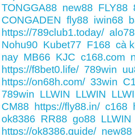
TONGGA88
new88
FLY88
CONGADEN
fly88
iwin68
b
https://789club1.today/
alo7
Nohu90
Kubet77
F168
cà k
nay
MB66
KJC
c168.com
https://f8bet0.life/
789win
uu
https://on68h.com/
33win
C
789win
LLWIN
LLWIN
LLW
CM88
https://fly88.in/
c168
ok8386
RR88
go88
LLWIN
https://ok8386.guide/
new88