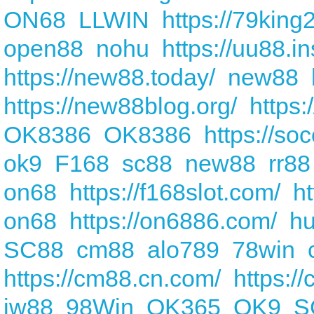
ON68
LLWIN
https://79king2
open88
nohu
https://uu88.ins
https://new88.today/
new88
https://new88blog.org/
https
OK8386
OK8386
https://soc
ok9
F168
sc88
new88
rr88
on68
https://f168slot.com/
ht
on68
https://on6886.com/
hu
SC88
cm88
alo789
78win
https://cm88.cn.com/
https:/
jw88
98Win
OK365
OK9
S