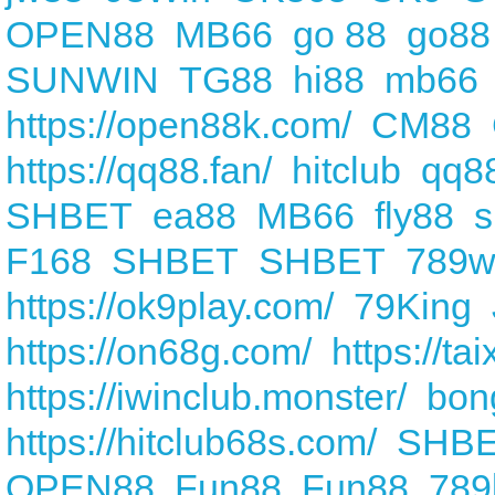
OPEN88
MB66
go 88
go88
SUNWIN
TG88
hi88
mb66
https://open88k.com/
CM88
https://qq88.fan/
hitclub
qq8
SHBET
ea88
MB66
fly88
s
F168
SHBET
SHBET
789w
https://ok9play.com/
79King
https://on68g.com/
https://ta
https://iwinclub.monster/
bon
https://hitclub68s.com/
SHB
OPEN88
Fun88
Fun88
789