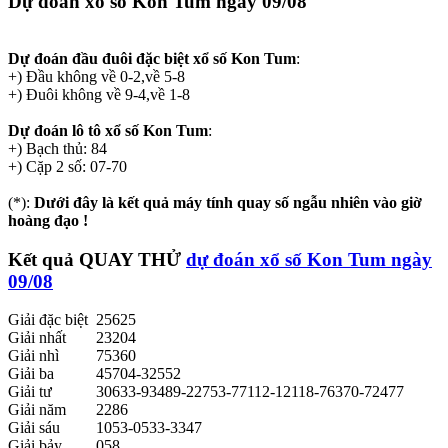
Dự đoán xổ số Kon Tum
ngày 09/08
Dự đoán đầu đuôi đặc biệt xổ số Kon Tum
:
+) Đầu không về 0-2,về 5-8
+) Đuôi không về 9-4,về 1-8
Dự đoán lô tô xổ số Kon Tum
:
+) Bạch thủ: 84
+) Cặp 2 số: 07-70
(*):
Dưới đây là kết quả máy tính quay số ngẫu nhiên vào giờ
hoàng đạo !
Kết quả
QUAY THỬ
dự đoán xổ số Kon Tum ngày
09/08
Giải đặc biệt
25625
Giải nhất
23204
Giải nhì
75360
Giải ba
45704-32552
Giải tư
30633-93489-22753-77112-12118-76370-72477
Giải năm
2286
Giải sáu
1053-0533-3347
Giải bảy
058