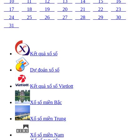
10
11
12
13
14
15
16
17
18
19
20
21
22
23
24
25
26
27
28
29
30
31
Kết quả xổ số
Dự đoán xổ số
Kết quả xổ số Vietlott
Xổ số miền Bắc
Xổ số miền Trung
Xổ số miền Nam