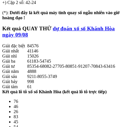
+) Cặp 2 số: 42-24
(*):
Dưới đây là kết quả máy tính quay số ngẫu nhiên vào giờ
hoàng đạo !
Kết quả
QUAY THỬ
dự đoán xổ số Khánh Hòa
ngày 09/08
Giải đặc biệt
84576
Giải nhất
41146
Giải nhì
15026
Giải ba
61183-54745
Giải tư
85354-68082-27705-80851-91207-70843-63416
Giải năm
4888
Giải sáu
9211-8055-3749
Giải bảy
998
Giải tám
61
Kết quả lô tô xổ số Khánh Hòa (kết quả lô tô trực tiếp)
76
46
26
83
45
54