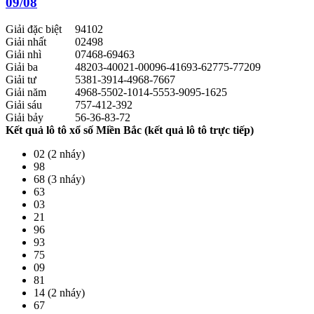
09/08
Giải đặc biệt
94102
Giải nhất
02498
Giải nhì
07468-69463
Giải ba
48203-40021-00096-41693-62775-77209
Giải tư
5381-3914-4968-7667
Giải năm
4968-5502-1014-5553-9095-1625
Giải sáu
757-412-392
Giải bảy
56-36-83-72
Kết quả lô tô xổ số Miền Bắc (kết quả lô tô trực tiếp)
02 (2 nháy)
98
68 (3 nháy)
63
03
21
96
93
75
09
81
14 (2 nháy)
67