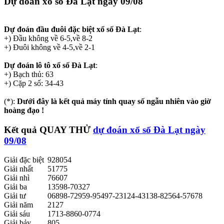
Dự đoán xổ số Đà Lạt
ngày 09/08
Dự đoán đầu đuôi đặc biệt xổ số Đà Lạt
:
+) Đầu không về 6-5,về 8-2
+) Đuôi không về 4-5,về 2-1
Dự đoán lô tô xổ số Đà Lạt
:
+) Bạch thủ: 63
+) Cặp 2 số: 34-43
(*):
Dưới đây là kết quả máy tính quay số ngẫu nhiên vào giờ
hoàng đạo !
Kết quả
QUAY THỬ
dự đoán xổ số Đà Lạt ngày
09/08
Giải đặc biệt
928054
Giải nhất
51775
Giải nhì
76607
Giải ba
13598-70327
Giải tư
06898-72959-95497-23124-43138-82564-57678
Giải năm
2127
Giải sáu
1713-8860-0774
Giải bảy
805