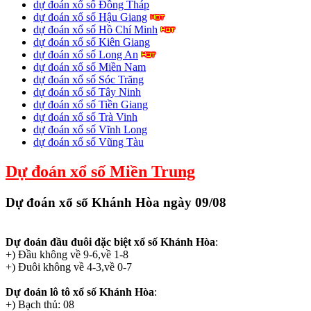
dự đoán xổ số Đồng Tháp
dự đoán xổ số Hậu Giang
dự đoán xổ số Hồ Chí Minh
dự đoán xổ số Kiên Giang
dự đoán xổ số Long An
dự đoán xổ số Miền Nam
dự đoán xổ số Sóc Trăng
dự đoán xổ số Tây Ninh
dự đoán xổ số Tiền Giang
dự đoán xổ số Trà Vinh
dự đoán xổ số Vĩnh Long
dự đoán xổ số Vũng Tàu
Dự đoán xổ số Miền Trung
Dự đoán xổ số Khánh Hòa
ngày 09/08
Dự đoán đầu đuôi đặc biệt xổ số Khánh Hòa
:
+) Đầu không về 9-6,về 1-8
+) Đuôi không về 4-3,về 0-7
Dự đoán lô tô xổ số Khánh Hòa
:
+) Bạch thủ: 08