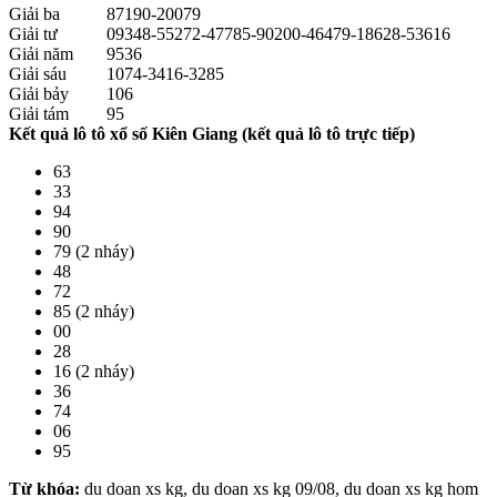
Giải ba
87190-20079
Giải tư
09348-55272-47785-90200-46479-18628-53616
Giải năm
9536
Giải sáu
1074-3416-3285
Giải bảy
106
Giải tám
95
Kết quả lô tô xổ số Kiên Giang (kết quả lô tô trực tiếp)
63
33
94
90
79 (2 nháy)
48
72
85 (2 nháy)
00
28
16 (2 nháy)
36
74
06
95
Từ khóa:
du doan xs kg, du doan xs kg 09/08, du doan xs kg hom