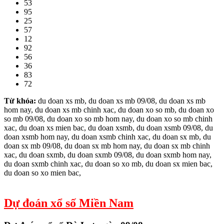
53
95
25
57
12
92
56
36
83
72
Từ khóa:
du doan xs mb, du doan xs mb 09/08, du doan xs mb
hom nay, du doan xs mb chinh xac, du doan xo so mb, du doan xo
so mb 09/08, du doan xo so mb hom nay, du doan xo so mb chinh
xac, du doan xs mien bac, du doan xsmb, du doan xsmb 09/08, du
doan xsmb hom nay, du doan xsmb chinh xac, du doan sx mb, du
doan sx mb 09/08, du doan sx mb hom nay, du doan sx mb chinh
xac, du doan sxmb, du doan sxmb 09/08, du doan sxmb hom nay,
du doan sxmb chinh xac, du doan so xo mb, du doan sx mien bac,
du doan so xo mien bac,
Dự đoán xổ số Miền Nam