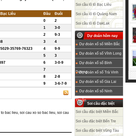
Soi cầu lô tô Bạc Liêu
ố Bạc Liêu
Đầu
Đuôi
Soi cầu lô tô Quảng Nam
0
2
Soi cầu lô tô DakLak
1
3-0
2
9-3
Dự đoán hôm nay
88
3
4
Dự đoán xổ số Miền Bắc
25029-35769-76323
4
9-9
Dự đoán xổ số Vĩnh Long
5
3
897
6
3-0-9
Dự đoán xổ số Bình
7
Dương
Dự đoán xổ số Trà Vinh
8
2-8
Dự đoán xổ số Gia Lai
9
3-6-7-9
Dự đoán xổ số Ninh
Thuận
Soi cầu đặc biệt
Soi cầu đặc biệt Miền Bắc
to bac lieu,
soi cau xo so bac lieu,
soi cau
Soi cầu đặc biệt Bến Tre
Soi cầu đặc biệt Vũng Tàu