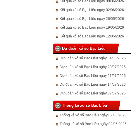
Kết quả xổ số Bạc Liêu ngày 09/06/2026
Kết quả xổ số Bạc Liêu ngày 02/06/2026
Kết quả xổ số Bạc Liêu ngày 26/05/2026
Kết quả xổ số Bạc Liêu ngày 19/05/2026
Kết quả xổ số Bạc Liêu ngày 12/05/2026
Dự đoán xổ số Bạc Liêu
Dự đoán xổ số Bạc Liêu ngày 04/08/2026
Dự đoán xổ số Bạc Liêu ngày 28/07/2026
Dự đoán xổ số Bạc Liêu ngày 21/07/2026
Dự đoán xổ số Bạc Liêu ngày 14/07/2026
Dự đoán xổ số Bạc Liêu ngày 07/07/2026
Thống kê xổ số Bạc Liêu
Thống kê xổ số Bạc Liêu ngày 09/06/2026
Thống kê xổ số Bạc Liêu ngày 02/06/2026