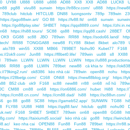
0
UY88
U888
U888
u888
AD88
XX8
XX8
AD88
LUCK8
n88
pg88
vivu88
sunwin
https://tr88cv.com/
u888
https://new8
789club
hitclub
HITCLUB
DN88
luongsontv
789p
789win
23
https://jago88win.art/
GO 88
https://lv88.fit/
on68
sunwin
sunwin
https://go88play.site/
SHBET
https://qqs8889.com/
https://zhi.in.ne
n68
https://hi88.tours/
SC88
qs88
https://qq88.cash/
28BET
O
OK9
GG88
sc88
JBO
789win
RR88
https://sodo66.land/
http
tech/
RR88
TONGGA88
new88
FLY88
8kbet
8kbet
alo789
alo789
win55
XX88
MB66
789BET
Nohu90
Kubet77
F168
ps://2ok9.com/
Jun88
https://f8bet0.life/
789win
uu88
s8
XX88
N
789win
LLWIN
LLWIN
LLWIN
LLWIN
https://u888.productions
386
RR88
go88
LLWIN
789bet
new88
cà khịa tv
https://ok83
s://79king2.run/
ok8386
kèo nhà cái
789win
open88
nohu
https
https://28betjp.com/
C168
ON68
https://new88blog.org/
https://t
m88
B52 club
ok9
F168
sc88
new88
rr88
on68
nổ hũ
789w
JC
CM88
cm88
on68
https://on6886.com/
hubet
Hi88
https:
https://cm88.cn.com/
https://cm88.dad/
hi88
https://sc88vn.com/
66
go 88
go88
SC88
https://gameb52.app/
SUNWIN
TG88
hi
8
FLY88
UU88
Hi88
https://qq88.fan/
hitclub
qq88
nohu90
uk.net/
F168
SHBET
SHBET
789win
on68
open88
GG88
ht
68g.com/
https://taixiumd5.social/
kèo nhà cái
go88
https://iwinclu
88.ac/
keo nha cai
OPEN88
Fun88
Fun88
789bet
https://rr88.s
78win
79king
789Win
BL555
sc88
new88
789bet
Luckywin