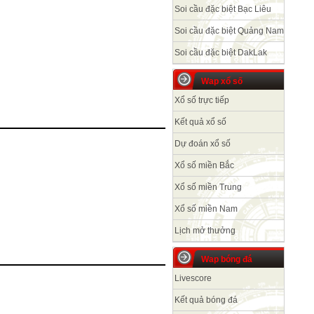
Soi cầu đặc biệt Bạc Liêu
Soi cầu đặc biệt Quảng Nam
Soi cầu đặc biệt DakLak
Wap xổ số
Xổ số trực tiếp
Kết quả xổ số
Dự đoán xổ số
Xổ số miền Bắc
Xổ số miền Trung
Xổ số miền Nam
Lịch mở thưởng
Wap bóng đá
Livescore
Kết quả bóng đá