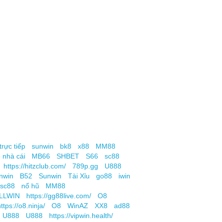
trực tiếp
sunwin
bk8
x88
MM88
 nhà cái
MB66
SHBET
S66
sc88
https://hitzclub.com/
789p.gg
U888
nwin
B52
Sunwin
Tài Xỉu
go88
iwin
sc88
nổ hũ
MM88
LLWIN
https://gg88live.com/
O8
ttps://o8.ninja/
O8
WinAZ
XX8
ad88
U888
U888
https://vipwin.health/