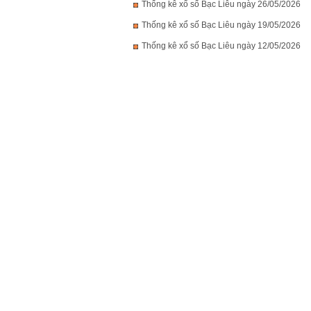
Thống kê xổ số Bạc Liêu ngày 26/05/2026
Thống kê xổ số Bạc Liêu ngày 19/05/2026
Thống kê xổ số Bạc Liêu ngày 12/05/2026