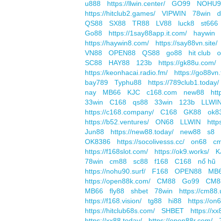
u888
https://llwin.center/
GO99
NOHU9
https://hitclub2.games/
VIPWIN
78win
d
QS88
SX88
TR88
LV88
luck8
st666
Go88
https://1say88app.it.com/
haywin
https://haywin8.com/
https://say88vn.site/
VN88
OPEN88
QS88
go88
hit club
o
SC88
HAY88
123b
https://gk88u.com/
https://keonhacai.radio.fm/
https://go88vn.
bay789
Typhu88
https://789club1.today/
nay
MB66
KJC
c168.com
new88
htt
33win
C168
qs88
33win
123b
LLWI
https://c168.company/
C168
GK88
ok8
https://b52.ventures/
ON68
LLWIN
http
Jun88
https://new88.today/
new88
s8
OK8386
https://socolivesss.cc/
on68
c
https://f168slot.com/
https://ok9.works/
K
78win
cm88
sc88
f168
C168
nổ hũ
https://nohu90.surf/
F168
OPEN88
MB
https://open88k.com/
CM88
Go99
CM8
MB66
fly88
shbet
78win
https://cm88.
https://f168.vision/
tg88
hi88
https://on
https://hitclub68s.com/
SHBET
https://xx
https://xx88.today/
https://open88r.com/