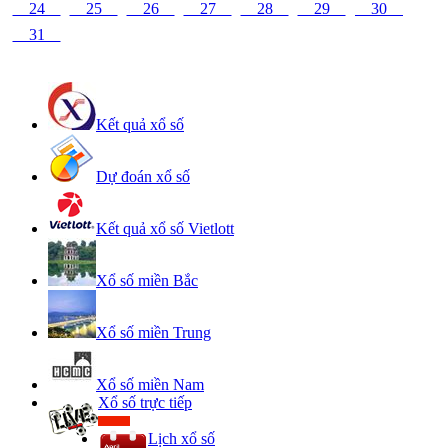
24
25
26
27
28
29
30
31
Kết quả xổ số
Dự đoán xổ số
Kết quả xổ số Vietlott
Xổ số miền Bắc
Xổ số miền Trung
Xổ số miền Nam
Xổ số trực tiếp
Lịch xổ số