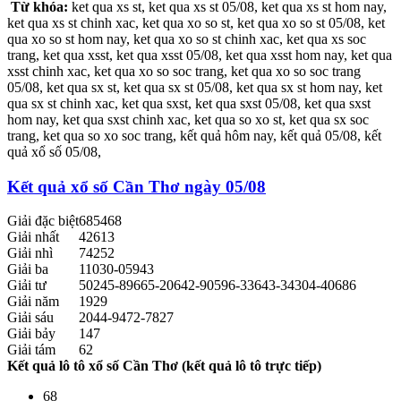
Từ khóa:
ket qua xs st, ket qua xs st 05/08, ket qua xs st hom nay,
ket qua xs st chinh xac, ket qua xo so st, ket qua xo so st 05/08, ket
qua xo so st hom nay, ket qua xo so st chinh xac, ket qua xs soc
trang, ket qua xsst, ket qua xsst 05/08, ket qua xsst hom nay, ket qua
xsst chinh xac, ket qua xo so soc trang, ket qua xo so soc trang
05/08, ket qua sx st, ket qua sx st 05/08, ket qua sx st hom nay, ket
qua sx st chinh xac, ket qua sxst, ket qua sxst 05/08, ket qua sxst
hom nay, ket qua sxst chinh xac, ket qua so xo st, ket qua sx soc
trang, ket qua so xo soc trang, kết quả hôm nay, kết quả 05/08, kết
quả xổ số 05/08,
Kết quả xổ số Cần Thơ ngày 05/08
Giải đặc biệt
685468
Giải nhất
42613
Giải nhì
74252
Giải ba
11030-05943
Giải tư
50245-89665-20642-90596-33643-34304-40686
Giải năm
1929
Giải sáu
2044-9472-7827
Giải bảy
147
Giải tám
62
Kết quả lô tô xổ số Cần Thơ (kết quả lô tô trực tiếp)
68