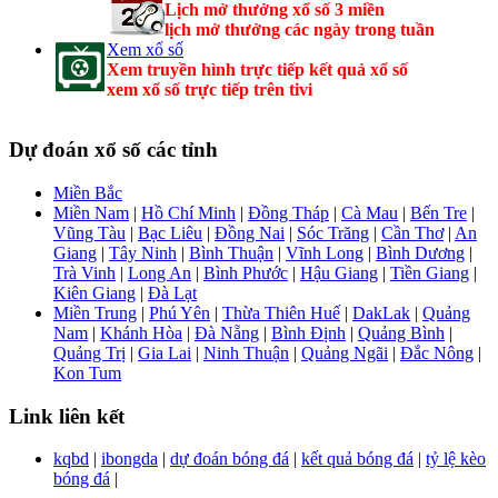
Lịch mở thưởng xổ số 3 miền
lịch mở thưởng các ngày trong tuần
Xem xổ số
Xem truyền hình trực tiếp kết quả xổ số
xem xổ số trực tiếp trên tivi
Dự đoán xổ số các tỉnh
Miền Bắc
Miền Nam
|
Hồ Chí Minh
|
Đồng Tháp
|
Cà Mau
|
Bến Tre
|
Vũng Tàu
|
Bạc Liêu
|
Đồng Nai
|
Sóc Trăng
|
Cần Thơ
|
An
Giang
|
Tây Ninh
|
Bình Thuận
|
Vĩnh Long
|
Bình Dương
|
Trà Vinh
|
Long An
|
Bình Phước
|
Hậu Giang
|
Tiền Giang
|
Kiên Giang
|
Đà Lạt
Miền Trung
|
Phú Yên
|
Thừa Thiên Huế
|
DakLak
|
Quảng
Nam
|
Khánh Hòa
|
Đà Nẵng
|
Bình Định
|
Quảng Bình
|
Quảng Trị
|
Gia Lai
|
Ninh Thuận
|
Quảng Ngãi
|
Đắc Nông
|
Kon Tum
Link liên kết
kqbd
|
ibongda
|
dự đoán bóng đá
|
kết quả bóng đá
|
tỷ lệ kèo
bóng đá
|