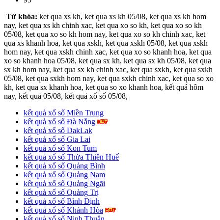
Từ khóa:
ket qua xs kh, ket qua xs kh 05/08, ket qua xs kh hom
nay, ket qua xs kh chinh xac, ket qua xo so kh, ket qua xo so kh
05/08, ket qua xo so kh hom nay, ket qua xo so kh chinh xac, ket
qua xs khanh hoa, ket qua xskh, ket qua xskh 05/08, ket qua xskh
hom nay, ket qua xskh chinh xac, ket qua xo so khanh hoa, ket qua
xo so khanh hoa 05/08, ket qua sx kh, ket qua sx kh 05/08, ket qua
sx kh hom nay, ket qua sx kh chinh xac, ket qua sxkh, ket qua sxkh
05/08, ket qua sxkh hom nay, ket qua sxkh chinh xac, ket qua so xo
kh, ket qua sx khanh hoa, ket qua so xo khanh hoa, kết quả hôm
nay, kết quả 05/08, kết quả xổ số 05/08,
kết quả xổ số Miền Trung
kết quả xổ số Đà Nẵng
kết quả xổ số DakLak
kết quả xổ số Gia Lai
kết quả xổ số Kon Tum
kết quả xổ số Thừa Thiên Huế
kết quả xổ số Quảng Bình
kết quả xổ số Quảng Nam
kết quả xổ số Quảng Ngãi
kết quả xổ số Quảng Trị
kết quả xổ số Bình Định
kết quả xổ số Khánh Hòa
kết quả xổ số Ninh Thuận