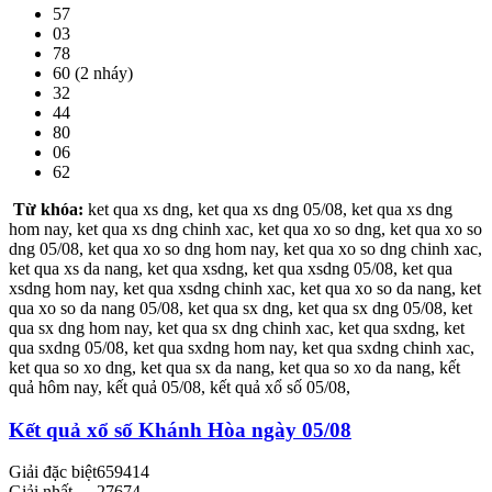
57
03
78
60 (2 nháy)
32
44
80
06
62
Từ khóa:
ket qua xs dng, ket qua xs dng 05/08, ket qua xs dng
hom nay, ket qua xs dng chinh xac, ket qua xo so dng, ket qua xo so
dng 05/08, ket qua xo so dng hom nay, ket qua xo so dng chinh xac,
ket qua xs da nang, ket qua xsdng, ket qua xsdng 05/08, ket qua
xsdng hom nay, ket qua xsdng chinh xac, ket qua xo so da nang, ket
qua xo so da nang 05/08, ket qua sx dng, ket qua sx dng 05/08, ket
qua sx dng hom nay, ket qua sx dng chinh xac, ket qua sxdng, ket
qua sxdng 05/08, ket qua sxdng hom nay, ket qua sxdng chinh xac,
ket qua so xo dng, ket qua sx da nang, ket qua so xo da nang, kết
quả hôm nay, kết quả 05/08, kết quả xổ số 05/08,
Kết quả xổ số Khánh Hòa ngày 05/08
Giải đặc biệt
659414
Giải nhất
27674