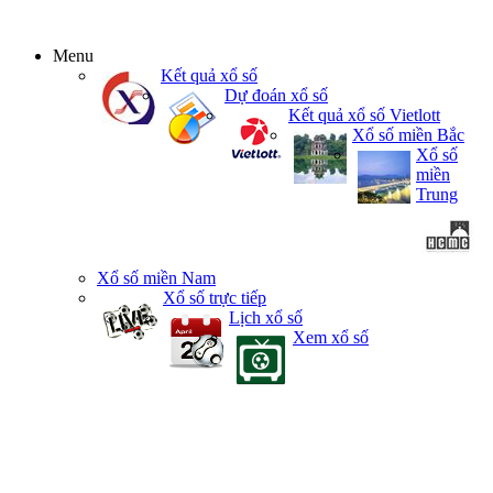
Menu
Kết quả xổ số
Dự đoán xổ số
Kết quả xổ số Vietlott
Xổ số miền Bắc
Xổ số
miền
Trung
Xổ số miền Nam
Xổ số trực tiếp
Lịch xổ số
Xem xổ số