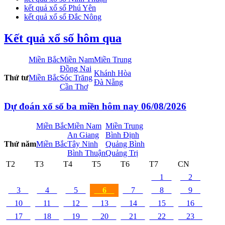
kết quả xổ số Phú Yên
kết quả xổ số Đắc Nông
Kết quả xổ số hôm qua
Miền Bắc
Miền Nam
Miền Trung
Đồng Nai
Khánh Hòa
Thứ tư
Miền Bắc
Sóc Trăng
Đà Nẵng
Cần Thơ
Dự đoán xổ số ba miền hôm nay 06/08/2026
Miền Bắc
Miền Nam
Miền Trung
An Giang
Bình Định
Thứ năm
Miền Bắc
Tây Ninh
Quảng Bình
Bình Thuận
Quảng Trị
T2
T3
T4
T5
T6
T7
CN
1
2
3
4
5
6
7
8
9
10
11
12
13
14
15
16
17
18
19
20
21
22
23