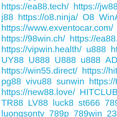
https://ea88.tech/
https://jw88
j88
https://o8.ninja/
O8
Win
https://www.exventocar.com/
https://98win.ch/
https://ea88
https://vipwin.health/
u888
h
UY88
U888
U888
u888
AD
https://win55.direct/
https://h
pg88
vivu88
sunwin
https:/
https://new88.love/
HITCLU
TR88
LV88
luck8
st666
78
luongsontv
789p
789win
23