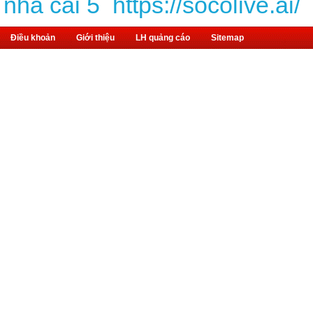
nhà cái 5
https://socolive.ai/
Điều khoản
Giới thiệu
LH quảng cáo
Sitemap