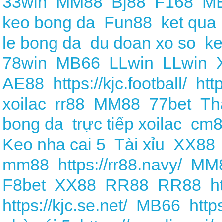
33win
MM88
Bj88
F168
M
keo bong da
Fun88
ket qua
le bong da
du doan xo so
ke
78win
MB66
LLwin
LLwin
AE88
https://kjc.football/
htt
xoilac
rr88
MM88
77bet
Th
bong da
trực tiếp xoilac
cm8
Keo nha cai 5
Tài xỉu
XX88
mm88
https://rr88.navy/
MM
F8bet
XX88
RR88
RR88
h
https://kjc.se.net/
MB66
http