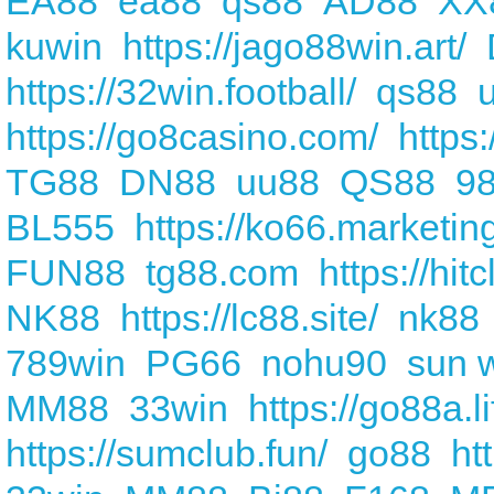
EA88
ea88
qs88
AD88
XX
kuwin
https://jago88win.art/
https://32win.football/
qs88
https://go8casino.com/
https:
TG88
DN88
uu88
QS88
9
BL555
https://ko66.marketin
FUN88
tg88.com
https://hit
NK88
https://lc88.site/
nk88
789win
PG66
nohu90
sun 
MM88
33win
https://go88a.li
https://sumclub.fun/
go88
ht