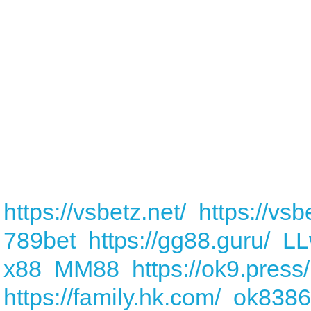
https://vsbetz.net/
https://vsb
789bet
https://gg88.guru/
LL
x88
MM88
https://ok9.press/
https://family.hk.com/
ok8386