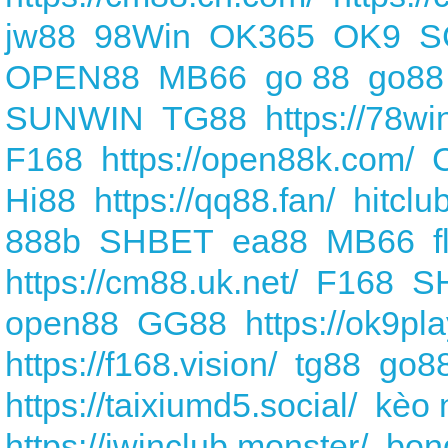
jw88
98Win
OK365
OK9
S
OPEN88
MB66
go 88
go88
SUNWIN
TG88
https://78w
F168
https://open88k.com/
Hi88
https://qq88.fan/
hitclu
888b
SHBET
ea88
MB66
f
https://cm88.uk.net/
F168
S
open88
GG88
https://ok9pl
https://f168.vision/
tg88
go8
https://taixiumd5.social/
kèo 
https://iwinclub.monster/
bon