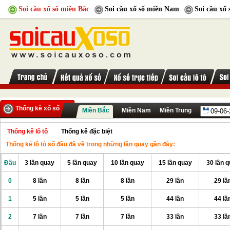
Soi cầu xổ số miền Bắc
Soi cầu xổ số miền Nam
Soi cầu xổ
Thống kê xổ số
Miền Bắc
Miền Nam
Miền Trung
Thống kê lô tô
Thống kê đặc biệt
Thống kê lô tô số đầu đã về trong những lần quay gần đây:
Đầu
3 lần quay
5 lần quay
10 lần quay
15 lần quay
30 lần 
0
8 lần
8 lần
8 lần
29 lần
29 lầ
1
5 lần
5 lần
5 lần
44 lần
44 lầ
2
7 lần
7 lần
7 lần
33 lần
33 lầ