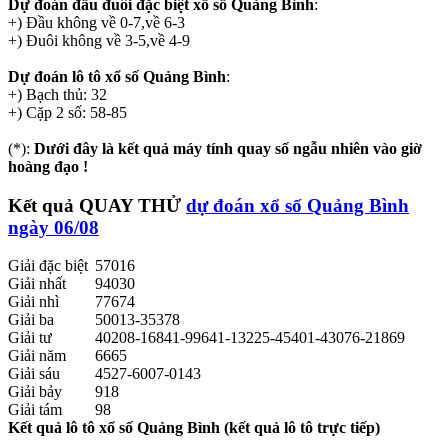
Dự đoán đầu đuôi đặc biệt xổ số Quảng Bình
:
+) Đầu không về 0-7,về 6-3
+) Đuôi không về 3-5,về 4-9
Dự đoán lô tô xổ số Quảng Bình
:
+) Bạch thủ: 32
+) Cặp 2 số: 58-85
(*):
Dưới đây là kết quả máy tính quay số ngẫu nhiên vào giờ
hoàng đạo !
Kết quả
QUAY THỬ
dự đoán xổ số Quảng Bình
ngày 06/08
Giải đặc biệt
57016
Giải nhất
94030
Giải nhì
77674
Giải ba
50013-35378
Giải tư
40208-16841-99641-13225-45401-43076-21869
Giải năm
6665
Giải sáu
4527-6007-0143
Giải bảy
918
Giải tám
98
Kết quả lô tô xổ số Quảng Bình (kết quả lô tô trực tiếp)