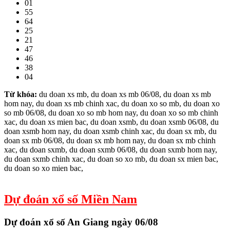
01
55
64
25
21
47
46
38
04
Từ khóa:
du doan xs mb, du doan xs mb 06/08, du doan xs mb
hom nay, du doan xs mb chinh xac, du doan xo so mb, du doan xo
so mb 06/08, du doan xo so mb hom nay, du doan xo so mb chinh
xac, du doan xs mien bac, du doan xsmb, du doan xsmb 06/08, du
doan xsmb hom nay, du doan xsmb chinh xac, du doan sx mb, du
doan sx mb 06/08, du doan sx mb hom nay, du doan sx mb chinh
xac, du doan sxmb, du doan sxmb 06/08, du doan sxmb hom nay,
du doan sxmb chinh xac, du doan so xo mb, du doan sx mien bac,
du doan so xo mien bac,
Dự đoán xổ số Miền Nam
Dự đoán xổ số An Giang
ngày 06/08