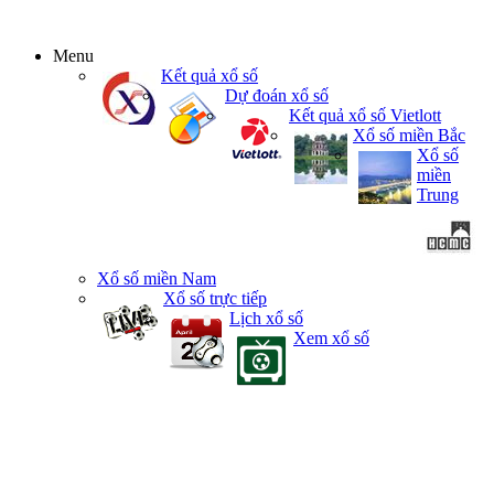
Menu
Kết quả xổ số
Dự đoán xổ số
Kết quả xổ số Vietlott
Xổ số miền Bắc
Xổ số
miền
Trung
Xổ số miền Nam
Xổ số trực tiếp
Lịch xổ số
Xem xổ số