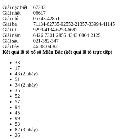
Giải đặc biệt
67333
Giải nhất
06617
Giải nhì
05743-42851
Giải ba
71134-62735-92552-21357-33994-41145
Giải tư
9299-4134-6253-6682
Giải năm
6426-7301-2855-4343-0864-2125
Giải sáu
021-382-347
Giải bảy
46-38-04-82
Kết quả lô tô xổ số Miền Bắc (kết quả lô tô trực tiếp)
33
17
43 (2 nháy)
51
34 (2 nháy)
35
52
57
94
45
99
53
82 (3 nháy)
26