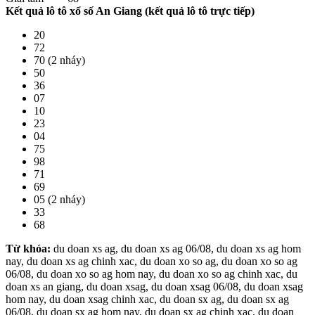
Kết quả lô tô xổ số An Giang (kết quả lô tô trực tiếp)
20
72
70 (2 nháy)
50
36
07
10
23
04
75
98
71
69
05 (2 nháy)
33
68
Từ khóa:
du doan xs ag, du doan xs ag 06/08, du doan xs ag hom
nay, du doan xs ag chinh xac, du doan xo so ag, du doan xo so ag
06/08, du doan xo so ag hom nay, du doan xo so ag chinh xac, du
doan xs an giang, du doan xsag, du doan xsag 06/08, du doan xsag
hom nay, du doan xsag chinh xac, du doan sx ag, du doan sx ag
06/08, du doan sx ag hom nay, du doan sx ag chinh xac, du doan