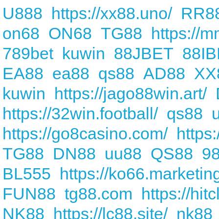
U888
https://xx88.uno/
RR8
on68
ON68
TG88
https://m
789bet
kuwin
88JBET
88I
EA88
ea88
qs88
AD88
XX
kuwin
https://jago88win.art/
https://32win.football/
qs88
https://go8casino.com/
https:
TG88
DN88
uu88
QS88
9
BL555
https://ko66.marketin
FUN88
tg88.com
https://hit
NK88
https://lc88.site/
nk88