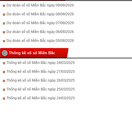
Dự đoán xổ số Miền Bắc ngày 09/08/2026
Dự đoán xổ số Miền Bắc ngày 08/08/2026
Dự đoán xổ số Miền Bắc ngày 07/08/2026
Dự đoán xổ số Miền Bắc ngày 06/08/2026
Dự đoán xổ số Miền Bắc ngày 05/08/2026
Thống kê xổ số Miền Bắc
Thống kê xổ số Miền Bắc ngày 28/03/2025
Thống kê xổ số Miền Bắc ngày 27/03/2025
Thống kê xổ số Miền Bắc ngày 26/03/2025
Thống kê xổ số Miền Bắc ngày 25/03/2025
Thống kê xổ số Miền Bắc ngày 24/03/2025