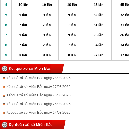
4
10 lần
10 lần
10 lần
45 lần
45 lầ
5
9 lần
9 lần
9 lần
32 lần
32 lầ
6
7 lần
7 lần
7 lần
31 lần
31 lầ
7
9 lần
9 lần
9 lần
26 lần
26 lầ
8
7 lần
7 lần
7 lần
34 lần
34 lầ
9
8 lần
8 lần
8 lần
37 lần
37 lầ
Kết quả xổ số Miền Bắc
Kết quả xổ số Miền Bắc ngày 28/03/2025
Kết quả xổ số Miền Bắc ngày 27/03/2025
Kết quả xổ số Miền Bắc ngày 26/03/2025
Kết quả xổ số Miền Bắc ngày 25/03/2025
Kết quả xổ số Miền Bắc ngày 24/03/2025
Dự đoán xổ số Miền Bắc