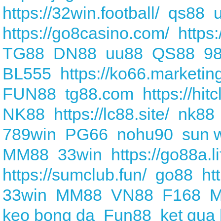
https://32win.football/
qs88
https://go8casino.com/
https:
TG88
DN88
uu88
QS88
9
BL555
https://ko66.marketin
FUN88
tg88.com
https://hit
NK88
https://lc88.site/
nk88
789win
PG66
nohu90
sun 
MM88
33win
https://go88a.li
https://sumclub.fun/
go88
ht
33win
MM88
VN88
F168
M
keo bong da
Fun88
ket qua