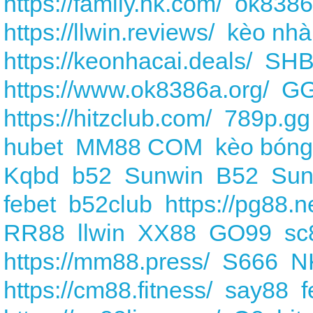
https://family.hk.com/
ok8386
https://llwin.reviews/
kèo nhà
https://keonhacai.deals/
SHB
https://www.ok8386a.org/
GG
https://hitzclub.com/
789p.gg
hubet
MM88 COM
kèo bóng
Kqbd
b52
Sunwin
B52
Sun
febet
b52club
https://pg88.n
RR88
llwin
XX88
GO99
sc
https://mm88.press/
S666
N
https://cm88.fitness/
say88
f