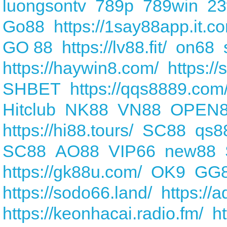
luongsontv
789p
789win
23
Go88
https://1say88app.it.c
GO 88
https://lv88.fit/
on68
https://haywin8.com/
https://
SHBET
https://qqs8889.com
Hitclub
NK88
VN88
OPEN
https://hi88.tours/
SC88
qs8
SC88
AO88
VIP66
new88
https://gk88u.com/
OK9
GG
https://sodo66.land/
https://a
https://keonhacai.radio.fm/
h