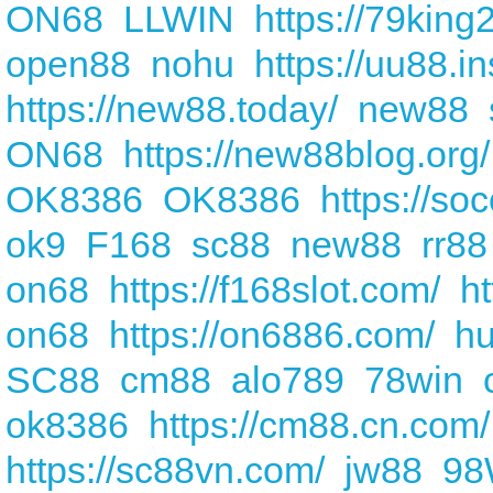
ON68
LLWIN
https://79king2
open88
nohu
https://uu88.ins
https://new88.today/
new88
ON68
https://new88blog.org/
OK8386
OK8386
https://soc
ok9
F168
sc88
new88
rr88
on68
https://f168slot.com/
ht
on68
https://on6886.com/
hu
SC88
cm88
alo789
78win
ok8386
https://cm88.cn.com/
https://sc88vn.com/
jw88
98