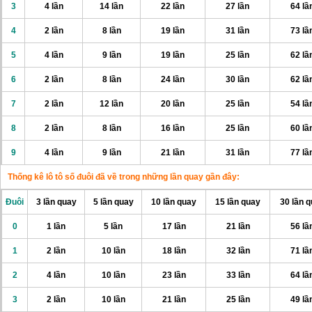
3
4 lần
14 lần
22 lần
27 lần
64 lầ
4
2 lần
8 lần
19 lần
31 lần
73 lầ
5
4 lần
9 lần
19 lần
25 lần
62 lầ
6
2 lần
8 lần
24 lần
30 lần
62 lầ
7
2 lần
12 lần
20 lần
25 lần
54 lầ
8
2 lần
8 lần
16 lần
25 lần
60 lầ
9
4 lần
9 lần
21 lần
31 lần
77 lầ
Thống kê lô tô số đuôi đã về trong những lần quay gần đây:
Đuôi
3 lần quay
5 lần quay
10 lần quay
15 lần quay
30 lần 
0
1 lần
5 lần
17 lần
21 lần
56 lầ
1
2 lần
10 lần
18 lần
32 lần
71 lầ
2
4 lần
10 lần
23 lần
33 lần
64 lầ
3
2 lần
10 lần
21 lần
25 lần
49 lầ