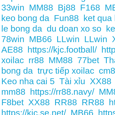
33win
MM88
Bj88
F168
M
keo bong da
Fun88
ket qua
le bong da
du doan xo so
ke
78win
MB66
LLwin
LLwin
AE88
https://kjc.football/
htt
xoilac
rr88
MM88
77bet
Th
bong da
trực tiếp xoilac
cm8
Keo nha cai 5
Tài xỉu
XX88
mm88
https://rr88.navy/
MM
F8bet
XX88
RR88
RR88
h
https://kjc.se.net/
MB66
http