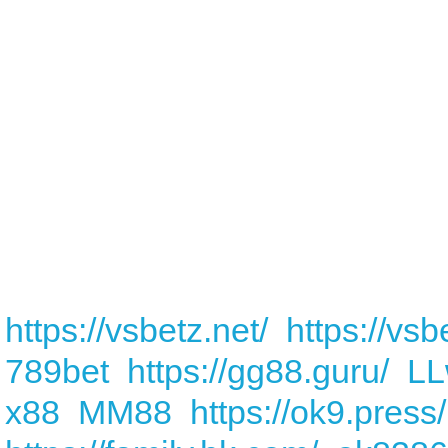
https://vsbetz.net/
https://vsb
789bet
https://gg88.guru/
LL
x88
MM88
https://ok9.press/