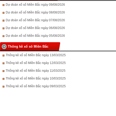
Dự đoán xổ số Miền Bắc ngày 09/08/2026
Dự đoán xổ số Miền Bắc ngày 08/08/2026
Dự đoán xổ số Miền Bắc ngày 07/08/2026
Dự đoán xổ số Miền Bắc ngày 06/08/2026
Dự đoán xổ số Miền Bắc ngày 05/08/2026
Thống kê xổ số Miền Bắc
Thống kê xổ số Miền Bắc ngày 13/03/2025
Thống kê xổ số Miền Bắc ngày 12/03/2025
Thống kê xổ số Miền Bắc ngày 11/03/2025
Thống kê xổ số Miền Bắc ngày 10/03/2025
Thống kê xổ số Miền Bắc ngày 09/03/2025