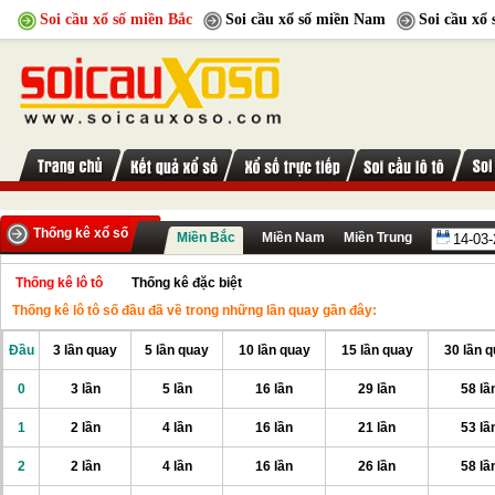
Soi cầu xổ số miền Bắc
Soi cầu xổ số miền Nam
Soi cầu xổ
Thống kê xổ số
Miền Bắc
Miền Nam
Miền Trung
Thống kê lô tô
Thống kê đặc biệt
Thống kê lô tô số đầu đã về trong những lần quay gần đây:
Đầu
3 lần quay
5 lần quay
10 lần quay
15 lần quay
30 lần 
0
3 lần
5 lần
16 lần
29 lần
58 lầ
1
2 lần
4 lần
16 lần
21 lần
53 lầ
2
2 lần
4 lần
16 lần
26 lần
58 lầ