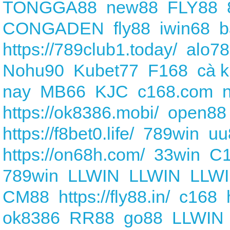
TONGGA88
new88
FLY88
CONGADEN
fly88
iwin68
b
https://789club1.today/
alo7
Nohu90
Kubet77
F168
cà k
nay
MB66
KJC
c168.com
https://ok8386.mobi/
open88
https://f8bet0.life/
789win
uu
https://on68h.com/
33win
C
789win
LLWIN
LLWIN
LLW
CM88
https://fly88.in/
c168
ok8386
RR88
go88
LLWIN