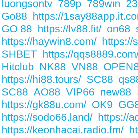
luongsontv
789p
789win
23
Go88
https://1say88app.it.c
GO 88
https://lv88.fit/
on68
https://haywin8.com/
https://
SHBET
https://qqs8889.com
Hitclub
NK88
VN88
OPEN
https://hi88.tours/
SC88
qs8
SC88
AO88
VIP66
new88
https://gk88u.com/
OK9
GG
https://sodo66.land/
https://a
https://keonhacai.radio.fm/
h