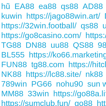
hũ
EA88
ea88
qs88
AD88
kuwin
https://jago88win.art/
https://32win.football/
qs88
https://go8casino.com/
https:
TG88
DN88
uu88
QS88
9
BL555
https://ko66.marketin
FUN88
tg88.com
https://hit
NK88
https://lc88.site/
nk88
789win
PG66
nohu90
sun 
MM88
33win
https://go88a.li
https://sumclub.fun/
go88
ht