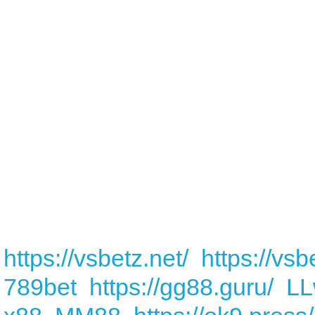
https://vsbetz.net/
https://vsb
789bet
https://gg88.guru/
LL