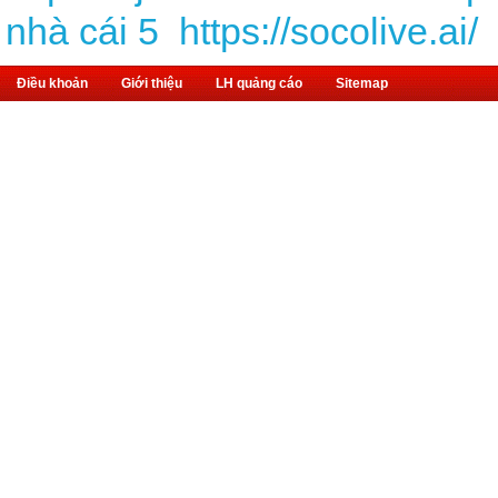
nhà cái 5
https://socolive.ai/
Điều khoản
Giới thiệu
LH quảng cáo
Sitemap