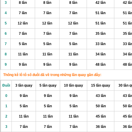
3
8 lần
8 lần
8 lần
42 lần
42 lầ
4
7 lần
7 lần
7 lần
51 lần
51 lầ
5
12 lần
12 lần
12 lần
51 lần
51 lầ
6
7 lần
7 lần
7 lần
35 lần
35 lầ
7
5 lần
5 lần
5 lần
33 lần
33 lầ
8
11 lần
11 lần
11 lần
34 lần
34 lầ
9
9 lần
9 lần
9 lần
48 lần
48 lầ
Thống kê lô tô số đuôi đã về trong những lần quay gần đây:
Đuôi
3 lần quay
5 lần quay
10 lần quay
15 lần quay
30 lần 
0
9 lần
9 lần
9 lần
43 lần
43 lầ
1
5 lần
5 lần
5 lần
50 lần
50 lầ
2
11 lần
11 lần
11 lần
45 lần
45 lầ
3
7 lần
7 lần
7 lần
36 lần
36 lầ