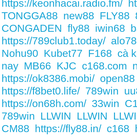
https://keonhacai.radio.fm/
h
TONGGA88
new88
FLY88
CONGADEN
fly88
iwin68
b
https://789club1.today/
alo7
Nohu90
Kubet77
F168
cà k
nay
MB66
KJC
c168.com
https://ok8386.mobi/
open88
https://f8bet0.life/
789win
uu
https://on68h.com/
33win
C
789win
LLWIN
LLWIN
LLW
CM88
https://fly88.in/
c168