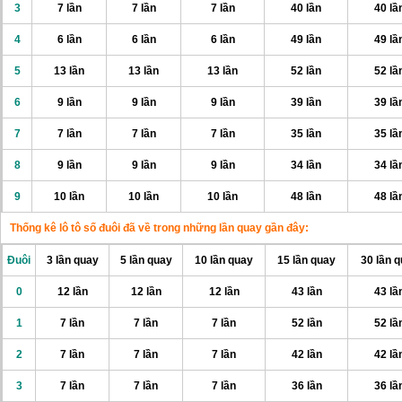
3
7 lần
7 lần
7 lần
40 lần
40 lầ
4
6 lần
6 lần
6 lần
49 lần
49 lầ
5
13 lần
13 lần
13 lần
52 lần
52 lầ
6
9 lần
9 lần
9 lần
39 lần
39 lầ
7
7 lần
7 lần
7 lần
35 lần
35 lầ
8
9 lần
9 lần
9 lần
34 lần
34 lầ
9
10 lần
10 lần
10 lần
48 lần
48 lầ
Thống kê lô tô số đuôi đã về trong những lần quay gần đây:
Đuôi
3 lần quay
5 lần quay
10 lần quay
15 lần quay
30 lần 
0
12 lần
12 lần
12 lần
43 lần
43 lầ
1
7 lần
7 lần
7 lần
52 lần
52 lầ
2
7 lần
7 lần
7 lần
42 lần
42 lầ
3
7 lần
7 lần
7 lần
36 lần
36 lầ