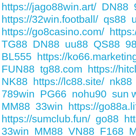
https://jago88win.art/
DN88
https://32win.football/
qs88
https://go8casino.com/
https:
TG88
DN88
uu88
QS88
9
BL555
https://ko66.marketin
FUN88
tg88.com
https://hit
NK88
https://lc88.site/
nk88
789win
PG66
nohu90
sun 
MM88
33win
https://go88a.li
https://sumclub.fun/
go88
ht
33win
MM88
VN88
F168
M