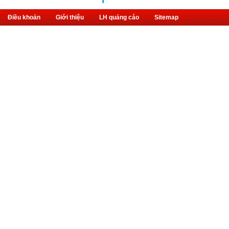
Điều khoản
Giới thiệu
LH quảng cáo
Sitemap