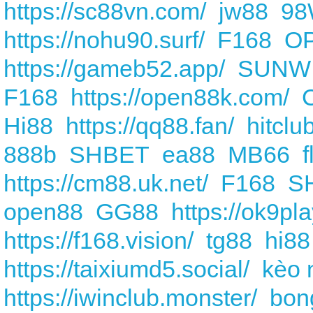
https://sc88vn.com/
jw88
98
https://nohu90.surf/
F168
O
https://gameb52.app/
SUNW
F168
https://open88k.com/
Hi88
https://qq88.fan/
hitclu
888b
SHBET
ea88
MB66
f
https://cm88.uk.net/
F168
S
open88
GG88
https://ok9pl
https://f168.vision/
tg88
hi88
https://taixiumd5.social/
kèo 
https://iwinclub.monster/
bon