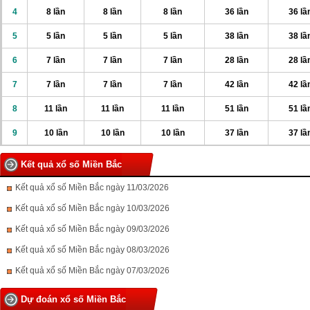
4
8 lần
8 lần
8 lần
36 lần
36 lầ
5
5 lần
5 lần
5 lần
38 lần
38 lầ
6
7 lần
7 lần
7 lần
28 lần
28 lầ
7
7 lần
7 lần
7 lần
42 lần
42 lầ
8
11 lần
11 lần
11 lần
51 lần
51 lầ
9
10 lần
10 lần
10 lần
37 lần
37 lầ
Kết quả xổ số Miền Bắc
Kết quả xổ số Miền Bắc ngày 11/03/2026
Kết quả xổ số Miền Bắc ngày 10/03/2026
Kết quả xổ số Miền Bắc ngày 09/03/2026
Kết quả xổ số Miền Bắc ngày 08/03/2026
Kết quả xổ số Miền Bắc ngày 07/03/2026
Dự đoán xổ số Miền Bắc