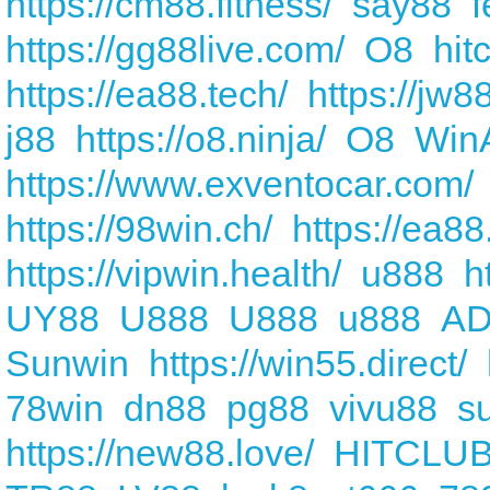
https://cm88.fitness/
say88
f
https://gg88live.com/
O8
hit
https://ea88.tech/
https://jw88
j88
https://o8.ninja/
O8
Win
https://www.exventocar.com/
https://98win.ch/
https://ea88
https://vipwin.health/
u888
h
UY88
U888
U888
u888
AD
Sunwin
https://win55.direct/
78win
dn88
pg88
vivu88
s
https://new88.love/
HITCLU