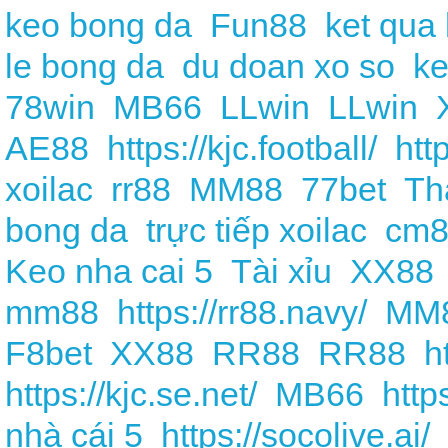
keo bong da
Fun88
ket qua
le bong da
du doan xo so
ke
78win
MB66
LLwin
LLwin
AE88
https://kjc.football/
htt
xoilac
rr88
MM88
77bet
Th
bong da
trực tiếp xoilac
cm8
Keo nha cai 5
Tài xỉu
XX88
mm88
https://rr88.navy/
MM
F8bet
XX88
RR88
RR88
h
https://kjc.se.net/
MB66
http
nhà cái 5
https://socolive.ai/