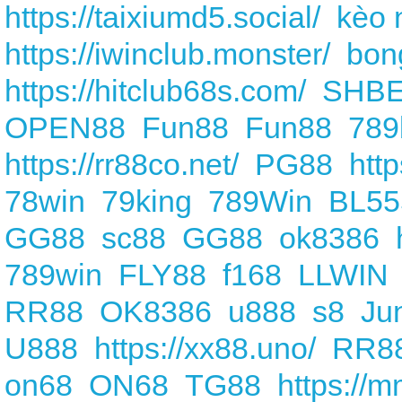
https://taixiumd5.social/
kèo 
https://iwinclub.monster/
bon
https://hitclub68s.com/
SHB
OPEN88
Fun88
Fun88
789
https://rr88co.net/
PG88
http
78win
79king
789Win
BL55
GG88
sc88
GG88
ok8386
789win
FLY88
f168
LLWIN
RR88
OK8386
u888
s8
Ju
U888
https://xx88.uno/
RR8
on68
ON68
TG88
https://