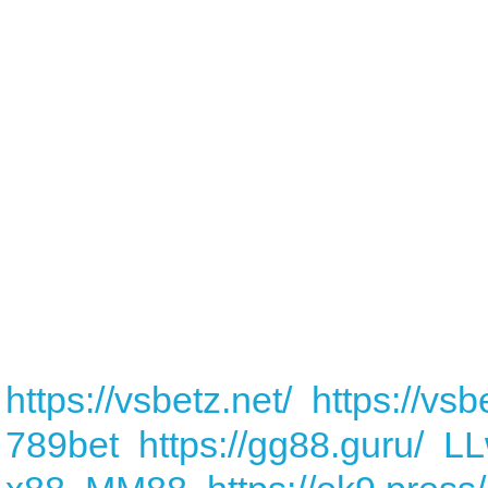
https://vsbetz.net/
https://vsb
789bet
https://gg88.guru/
LL