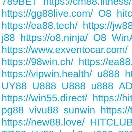
789BET
https://cm88.fitness/
https://gg88live.com/
O8
hit
https://ea88.tech/
https://jw88
j88
https://o8.ninja/
O8
Win
https://www.exventocar.com/
https://98win.ch/
https://ea88
https://vipwin.health/
u888
h
UY88
U888
U888
u888
AD
https://win55.direct/
https://h
pg88
vivu88
sunwin
https:/
https://new88.love/
HITCLU