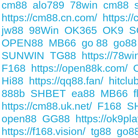
cm88
alo789
78win
cm88
https://cm88.cn.com/
https:/
jw88
98Win
OK365
OK9
S
OPEN88
MB66
go 88
go88
SUNWIN
TG88
https://78w
F168
https://open88k.com/
Hi88
https://qq88.fan/
hitclu
888b
SHBET
ea88
MB66
f
https://cm88.uk.net/
F168
S
open88
GG88
https://ok9pl
https://f168.vision/
tg88
go8