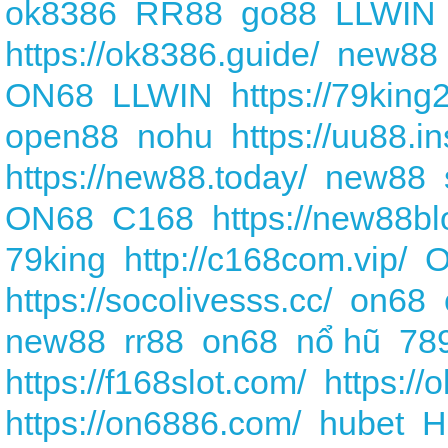
ok8386
RR88
go88
LLWIN
https://ok8386.guide/
new88
ON68
LLWIN
https://79king2
open88
nohu
https://uu88.ins
https://new88.today/
new88
ON68
C168
https://new88bl
79king
http://c168com.vip/
O
https://socolivesss.cc/
on68
new88
rr88
on68
nổ hũ
78
https://f168slot.com/
https://
https://on6886.com/
hubet
H