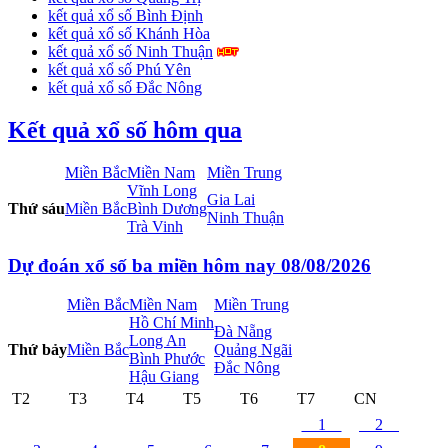
kết quả xổ số Bình Định
kết quả xổ số Khánh Hòa
kết quả xổ số Ninh Thuận
kết quả xổ số Phú Yên
kết quả xổ số Đắc Nông
Kết quả xổ số hôm qua
Miền Bắc
Miền Nam
Miền Trung
Vĩnh Long
Gia Lai
Thứ sáu
Miền Bắc
Bình Dương
Ninh Thuận
Trà Vinh
Dự đoán xổ số ba miền hôm nay 08/08/2026
Miền Bắc
Miền Nam
Miền Trung
Hồ Chí Minh
Đà Nẵng
Long An
Thứ bảy
Miền Bắc
Quảng Ngãi
Bình Phước
Đắc Nông
Hậu Giang
T2
T3
T4
T5
T6
T7
CN
1
2