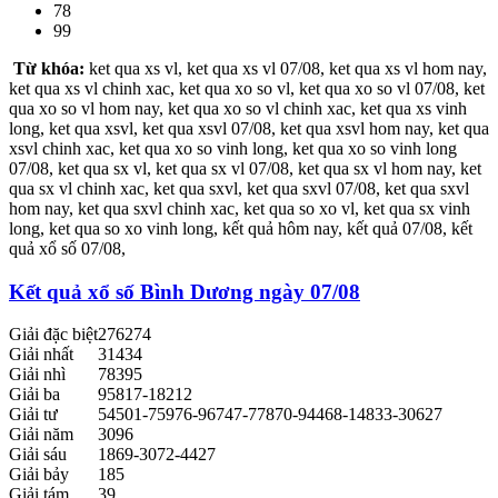
78
99
Từ khóa:
ket qua xs vl, ket qua xs vl 07/08, ket qua xs vl hom nay,
ket qua xs vl chinh xac, ket qua xo so vl, ket qua xo so vl 07/08, ket
qua xo so vl hom nay, ket qua xo so vl chinh xac, ket qua xs vinh
long, ket qua xsvl, ket qua xsvl 07/08, ket qua xsvl hom nay, ket qua
xsvl chinh xac, ket qua xo so vinh long, ket qua xo so vinh long
07/08, ket qua sx vl, ket qua sx vl 07/08, ket qua sx vl hom nay, ket
qua sx vl chinh xac, ket qua sxvl, ket qua sxvl 07/08, ket qua sxvl
hom nay, ket qua sxvl chinh xac, ket qua so xo vl, ket qua sx vinh
long, ket qua so xo vinh long, kết quả hôm nay, kết quả 07/08, kết
quả xổ số 07/08,
Kết quả xổ số Bình Dương ngày 07/08
Giải đặc biệt
276274
Giải nhất
31434
Giải nhì
78395
Giải ba
95817-18212
Giải tư
54501-75976-96747-77870-94468-14833-30627
Giải năm
3096
Giải sáu
1869-3072-4427
Giải bảy
185
Giải tám
39