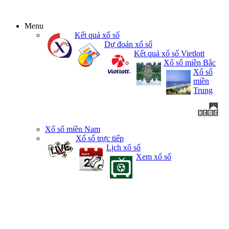
Menu
Kết quả xổ số
Dự đoán xổ số
Kết quả xổ số Vietlott
Xổ số miền Bắc
Xổ số
miền
Trung
Xổ số miền Nam
Xổ số trực tiếp
Lịch xổ số
Xem xổ số