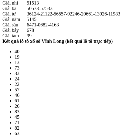
Giải nhì
51513
Giải ba
50573-57533
Giải tư
36124-21122-56557-92246-20661-13926-11983
Giải năm
5145
Giải sáu
6471-0682-4163
Giải bảy
678
Giải tám
99
Kết quả lô tô xổ số Vĩnh Long (kết quả lô tô trực tiếp)
40
19
13
73
33
24
22
57
46
61
26
83
45
71
82
63