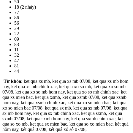
50
18 (2 nháy)
77
86
56
29
22
09
83
11
32
47
81
44
Từ khóa:
ket qua xs mb, ket qua xs mb 07/08, ket qua xs mb hom
nay, ket qua xs mb chinh xac, ket qua xo so mb, ket qua xo so mb
07/08, ket qua xo so mb hom nay, ket qua xo so mb chinh xac, ket
qua xs mien bac, ket qua xsmb, ket qua xsmb 07/08, ket qua xsmb
hom nay, ket qua xsmb chinh xac, ket qua xo so mien bac, ket qua
xo so mien bac 07/08, ket qua sx mb, ket qua sx mb 07/08, ket qua
sx mb hom nay, ket qua sx mb chinh xac, ket qua sxmb, ket qua
sxmb 07/08, ket qua sxmb hom nay, ket qua sxmb chinh xac, ket
qua so xo mb, ket qua sx mien bac, ket qua so xo mien bac, kết quả
hôm nay, kết quả 07/08, kết quả xổ số 07/08,