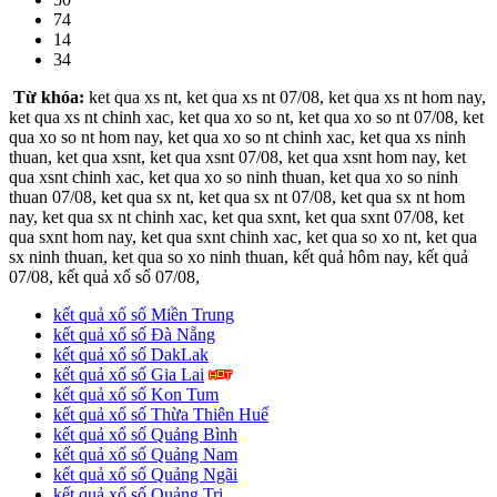
74
14
34
Từ khóa:
ket qua xs nt, ket qua xs nt 07/08, ket qua xs nt hom nay,
ket qua xs nt chinh xac, ket qua xo so nt, ket qua xo so nt 07/08, ket
qua xo so nt hom nay, ket qua xo so nt chinh xac, ket qua xs ninh
thuan, ket qua xsnt, ket qua xsnt 07/08, ket qua xsnt hom nay, ket
qua xsnt chinh xac, ket qua xo so ninh thuan, ket qua xo so ninh
thuan 07/08, ket qua sx nt, ket qua sx nt 07/08, ket qua sx nt hom
nay, ket qua sx nt chinh xac, ket qua sxnt, ket qua sxnt 07/08, ket
qua sxnt hom nay, ket qua sxnt chinh xac, ket qua so xo nt, ket qua
sx ninh thuan, ket qua so xo ninh thuan, kết quả hôm nay, kết quả
07/08, kết quả xổ số 07/08,
kết quả xổ số Miền Trung
kết quả xổ số Đà Nẵng
kết quả xổ số DakLak
kết quả xổ số Gia Lai
kết quả xổ số Kon Tum
kết quả xổ số Thừa Thiên Huế
kết quả xổ số Quảng Bình
kết quả xổ số Quảng Nam
kết quả xổ số Quảng Ngãi
kết quả xổ số Quảng Trị