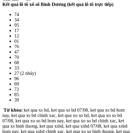
Kết quả lô tô xổ số Bình Dương (kết quả lô tô trực tiếp)
74
34
95
17
12
01
76
47
70
68
33
27 (2 nháy)
96
69
72
85
39
Từ khóa:
ket qua xs bd, ket qua xs bd 07/08, ket qua xs bd hom
nay, ket qua xs bd chinh xac, ket qua xo so bd, ket qua xo so bd
07/08, ket qua xo so bd hom nay, ket qua xo so bd chinh xac, ket
qua xs binh duong, ket qua xsbd, ket qua xsbd 07/08, ket qua xsbd
hom nay, ket qua xsbd chinh xac, ket qua xo so binh duong, ket qua