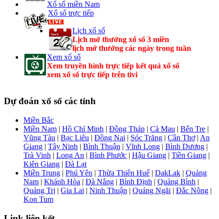
Xổ số miền Nam
Xổ số trực tiếp
Lịch xổ số
Lịch mở thưởng xổ số 3 miền
lịch mở thưởng các ngày trong tuần
Xem xổ số
Xem truyền hình trực tiếp kết quả xổ số
xem xổ số trực tiếp trên tivi
Dự đoán xổ số các tỉnh
Miền Bắc
Miền Nam
|
Hồ Chí Minh
|
Đồng Tháp
|
Cà Mau
|
Bến Tre
|
Vũng Tàu
|
Bạc Liêu
|
Đồng Nai
|
Sóc Trăng
|
Cần Thơ
|
An
Giang
|
Tây Ninh
|
Bình Thuận
|
Vĩnh Long
|
Bình Dương
|
Trà Vinh
|
Long An
|
Bình Phước
|
Hậu Giang
|
Tiền Giang
|
Kiên Giang
|
Đà Lạt
Miền Trung
|
Phú Yên
|
Thừa Thiên Huế
|
DakLak
|
Quảng
Nam
|
Khánh Hòa
|
Đà Nẵng
|
Bình Định
|
Quảng Bình
|
Quảng Trị
|
Gia Lai
|
Ninh Thuận
|
Quảng Ngãi
|
Đắc Nông
|
Kon Tum
Link liên kết