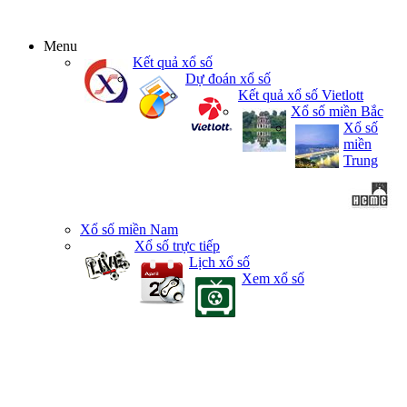
Menu
Kết quả xổ số
Dự đoán xổ số
Kết quả xổ số Vietlott
Xổ số miền Bắc
Xổ số
miền
Trung
Xổ số miền Nam
Xổ số trực tiếp
Lịch xổ số
Xem xổ số