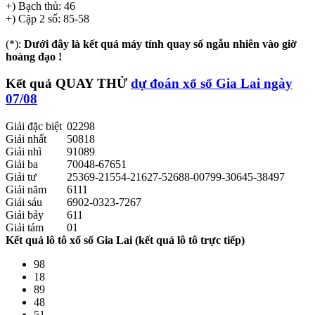
+) Bạch thủ: 46
+) Cặp 2 số: 85-58
(*):
Dưới đây là kết quả máy tính quay số ngẫu nhiên vào giờ
hoàng đạo !
Kết quả
QUAY THỬ
dự đoán xổ số Gia Lai ngày
07/08
Giải đặc biệt
02298
Giải nhất
50818
Giải nhì
91089
Giải ba
70048-67651
Giải tư
25369-21554-21627-52688-00799-30645-38497
Giải năm
6111
Giải sáu
6902-0323-7267
Giải bảy
611
Giải tám
01
Kết quả lô tô xổ số Gia Lai (kết quả lô tô trực tiếp)
98
18
89
48
51