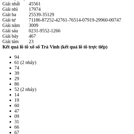
Giải nhất
45561
Giải nhì
17974
Giải ba
25539-35129
Giải tư
71186-87252-42761-76514-07919-29960-00747
Giải năm
3009
Giải sáu
0231-9552-1266
Giải bảy
467
Giải tám
23
Kết quả lô tô xổ số Trà Vinh (kết quả lô tô trực tiếp)
94
61 (2 nháy)
74
39
29
86
52 (2 nháy)
14
19
60
47
09
31
66
67