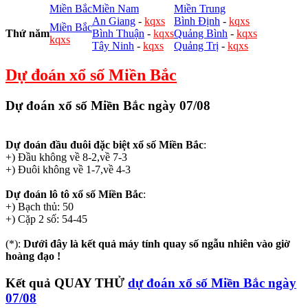
Miền Bắc
Miền Nam
Miền Trung
An Giang
-
kqxs
Bình Định
-
kqxs
Miền Bắc
Thứ năm
Bình Thuận
-
kqxs
Quảng Bình
-
kqxs
kqxs
Tây Ninh
-
kqxs
Quảng Trị
-
kqxs
Dự đoán xổ số Miền Bắc
Dự đoán xổ số Miền Bắc
ngày 07/08
Dự đoán đầu đuôi đặc biệt xổ số Miền Bắc
:
+) Đầu không về 8-2,về 7-3
+) Đuôi không về 1-7,về 4-3
Dự đoán lô tô xổ số Miền Bắc
:
+) Bạch thủ: 50
+) Cặp 2 số: 54-45
(*):
Dưới đây là kết quả máy tính quay số ngẫu nhiên vào giờ
hoàng đạo !
Kết quả
QUAY THỬ
dự đoán xổ số Miền Bắc ngày
07/08