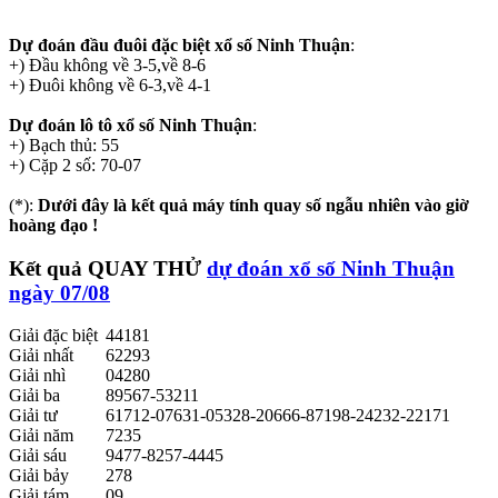
Dự đoán đầu đuôi đặc biệt xổ số Ninh Thuận
:
+) Đầu không về 3-5,về 8-6
+) Đuôi không về 6-3,về 4-1
Dự đoán lô tô xổ số Ninh Thuận
:
+) Bạch thủ: 55
+) Cặp 2 số: 70-07
(*):
Dưới đây là kết quả máy tính quay số ngẫu nhiên vào giờ
hoàng đạo !
Kết quả
QUAY THỬ
dự đoán xổ số Ninh Thuận
ngày 07/08
Giải đặc biệt
44181
Giải nhất
62293
Giải nhì
04280
Giải ba
89567-53211
Giải tư
61712-07631-05328-20666-87198-24232-22171
Giải năm
7235
Giải sáu
9477-8257-4445
Giải bảy
278
Giải tám
09