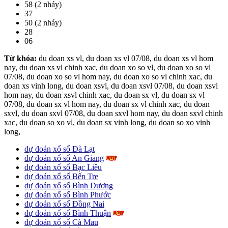
58 (2 nháy)
37
50 (2 nháy)
28
06
Từ khóa:
du doan xs vl, du doan xs vl 07/08, du doan xs vl hom
nay, du doan xs vl chinh xac, du doan xo so vl, du doan xo so vl
07/08, du doan xo so vl hom nay, du doan xo so vl chinh xac, du
doan xs vinh long, du doan xsvl, du doan xsvl 07/08, du doan xsvl
hom nay, du doan xsvl chinh xac, du doan sx vl, du doan sx vl
07/08, du doan sx vl hom nay, du doan sx vl chinh xac, du doan
sxvl, du doan sxvl 07/08, du doan sxvl hom nay, du doan sxvl chinh
xac, du doan so xo vl, du doan sx vinh long, du doan so xo vinh
long,
dự đoán xổ số Đà Lạt
dự đoán xổ số An Giang
dự đoán xổ số Bạc Liêu
dự đoán xổ số Bến Tre
dự đoán xổ số Bình Dương
dự đoán xổ số Bình Phước
dự đoán xổ số Đồng Nai
dự đoán xổ số Bình Thuận
dự đoán xổ số Cà Mau