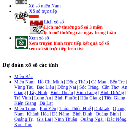
Xổ số miền Nam
Xổ số trực tiếp
Lịch xổ số
Lịch mở thưởng xổ số 3 miền
lịch mở thưởng các ngày trong tuần
Xem xổ số
Xem truyền hình trực tiếp kết quả xổ số
xem xổ số trực tiếp trên tivi
Dự đoán xổ số các tỉnh
Miền Bắc
Miền Nam
|
Hồ Chí Minh
|
Đồng Tháp
|
Cà Mau
|
Bến Tre
|
Vũng Tàu
|
Bạc Liêu
|
Đồng Nai
|
Sóc Trăng
|
Cần Thơ
|
An
Giang
|
Tây Ninh
|
Bình Thuận
|
Vĩnh Long
|
Bình Dương
|
Trà Vinh
|
Long An
|
Bình Phước
|
Hậu Giang
|
Tiền Giang
|
Kiên Giang
|
Đà Lạt
Miền Trung
|
Phú Yên
|
Thừa Thiên Huế
|
DakLak
|
Quảng
Nam
|
Khánh Hòa
|
Đà Nẵng
|
Bình Định
|
Quảng Bình
|
Quảng Trị
|
Gia Lai
|
Ninh Thuận
|
Quảng Ngãi
|
Đắc Nông
|
Kon Tum