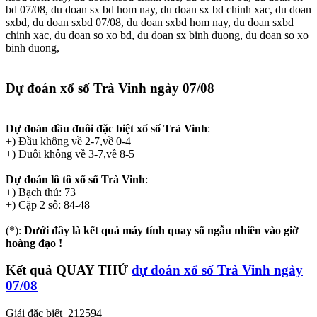
bd 07/08, du doan sx bd hom nay, du doan sx bd chinh xac, du doan
sxbd, du doan sxbd 07/08, du doan sxbd hom nay, du doan sxbd
chinh xac, du doan so xo bd, du doan sx binh duong, du doan so xo
binh duong,
Dự đoán xổ số Trà Vinh
ngày 07/08
Dự đoán đầu đuôi đặc biệt xổ số Trà Vinh
:
+) Đầu không về 2-7,về 0-4
+) Đuôi không về 3-7,về 8-5
Dự đoán lô tô xổ số Trà Vinh
:
+) Bạch thủ: 73
+) Cặp 2 số: 84-48
(*):
Dưới đây là kết quả máy tính quay số ngẫu nhiên vào giờ
hoàng đạo !
Kết quả
QUAY THỬ
dự đoán xổ số Trà Vinh ngày
07/08
Giải đặc biệt
212594