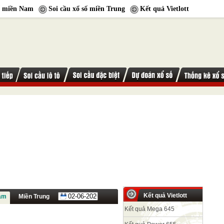
số miền Nam
Soi cầu xổ số miền Trung
Kết quả Vietlott
Kết quả Vietlott
am
Miền Trung
Kết quả Mega 645