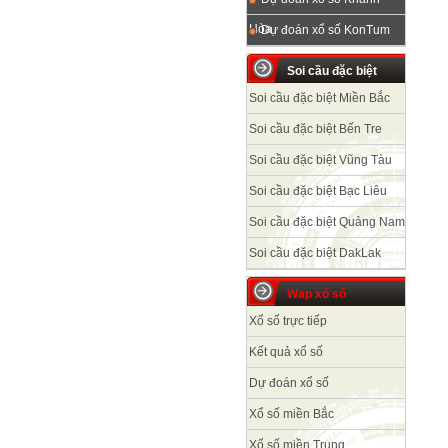
Hòa
Dự đoán xổ số KonTum
Soi cầu đặc biệt
Soi cầu đặc biệt Miền Bắc
Soi cầu đặc biệt Bến Tre
Soi cầu đặc biệt Vũng Tàu
Soi cầu đặc biệt Bạc Liêu
Soi cầu đặc biệt Quảng Nam
Soi cầu đặc biệt DakLak
Wap xổ số
Xổ số trực tiếp
Kết quả xổ số
Dự đoán xổ số
Xổ số miền Bắc
Xổ số miền Trung