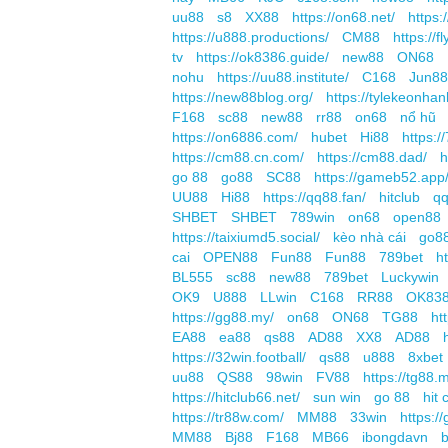
uu88
s8
XX88
https://on68.net/
https:
https://u888.productions/
CM88
https://fl
tv
https://ok8386.guide/
new88
ON68
nohu
https://uu88.institute/
C168
Jun88
https://new88blog.org/
https://tylekeonha
F168
sc88
new88
rr88
on68
nổ hũ
https://on6886.com/
hubet
Hi88
https:
https://cm88.cn.com/
https://cm88.dad/
h
go 88
go88
SC88
https://gameb52.app
UU88
Hi88
https://qq88.fan/
hitclub
q
SHBET
SHBET
789win
on68
open88
https://taixiumd5.social/
kèo nhà cái
go8
cai
OPEN88
Fun88
Fun88
789bet
ht
BL555
sc88
new88
789bet
Luckywin
OK9
U888
LLwin
C168
RR88
OK83
https://gg88.my/
on68
ON68
TG88
ht
EA88
ea88
qs88
AD88
XX8
AD88
https://32win.football/
qs88
u888
8xbet
uu88
QS88
98win
FV88
https://tg88.
https://hitclub66.net/
sun win
go 88
hit 
https://tr88w.com/
MM88
33win
https://
MM88
Bj88
F168
MB66
ibongdavn