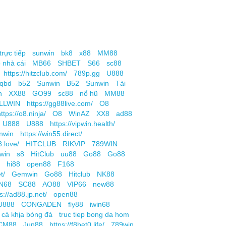
trực tiếp
sunwin
bk8
x88
MM88
 nhà cái
MB66
SHBET
S66
sc88
https://hitzclub.com/
789p.gg
U888
qbd
b52
Sunwin
B52
Sunwin
Tài
n
XX88
GO99
sc88
nổ hũ
MM88
LLWIN
https://gg88live.com/
O8
ttps://o8.ninja/
O8
WinAZ
XX8
ad88
U888
U888
https://vipwin.health/
nwin
https://win55.direct/
8.love/
HITCLUB
RIKVIP
789WIN
win
s8
HitClub
uu88
Go88
Go88
hi88
open88
F168
t/
Gemwin
Go88
Hitclub
NK88
N68
SC88
AO88
VIP66
new88
s://ad88.jp.net/
open88
U888
CONGADEN
fly88
iwin68
cà khịa bóng đá
truc tiep bong da hom
CM88
Jun88
https://f8bet0.life/
789win