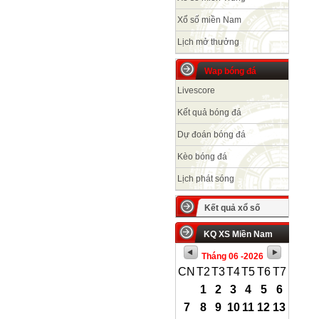
Xổ số miền Nam
Lịch mở thưởng
Wap bóng đá
Livescore
Kết quả bóng đá
Dự đoán bóng đá
Kèo bóng đá
Lịch phát sóng
Kết quả xổ số
KQ XS Miền Nam
Tháng 06 -2026
CN
T2
T3
T4
T5
T6
T7
1
2
3
4
5
6
7
8
9
10
11
12
13