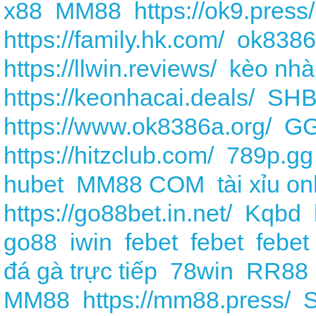
x88
MM88
https://ok9.press/
https://family.hk.com/
ok8386
https://llwin.reviews/
kèo nhà
https://keonhacai.deals/
SHB
https://www.ok8386a.org/
GG
https://hitzclub.com/
789p.gg
hubet
MM88 COM
tài xỉu on
https://go88bet.in.net/
Kqbd
go88
iwin
febet
febet
febet
đá gà trực tiếp
78win
RR88
MM88
https://mm88.press/