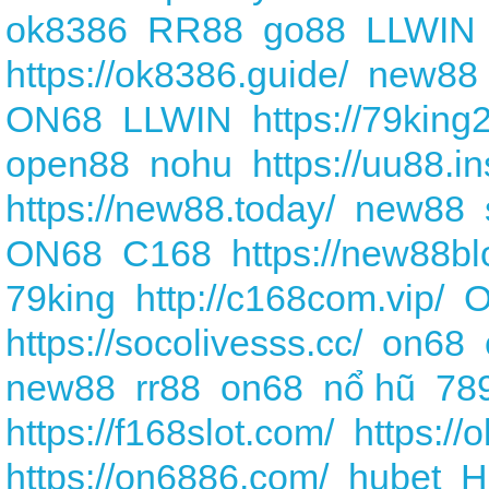
ok8386
RR88
go88
LLWIN
https://ok8386.guide/
new88
ON68
LLWIN
https://79king2
open88
nohu
https://uu88.ins
https://new88.today/
new88
ON68
C168
https://new88bl
79king
http://c168com.vip/
O
https://socolivesss.cc/
on68
new88
rr88
on68
nổ hũ
78
https://f168slot.com/
https://
https://on6886.com/
hubet
H