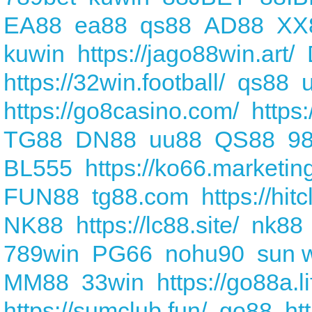
EA88
ea88
qs88
AD88
XX
kuwin
https://jago88win.art/
https://32win.football/
qs88
https://go8casino.com/
https:
TG88
DN88
uu88
QS88
9
BL555
https://ko66.marketin
FUN88
tg88.com
https://hit
NK88
https://lc88.site/
nk88
789win
PG66
nohu90
sun 
MM88
33win
https://go88a.li
https://sumclub.fun/
go88
ht