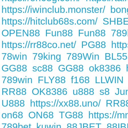
https://iwinclub.monster/
bon
https://hitclub68s.com/
SHB
OPEN88
Fun88
Fun88
789
https://rr88co.net/
PG88
http
78win
79king
789Win
BL55
GG88
sc88
GG88
ok8386
789win
FLY88
f168
LLWIN
RR88
OK8386
u888
s8
Ju
U888
https://xx88.uno/
RR8
on68
ON68
TG88
https://m
789bet
kuwin
88JBET
88I