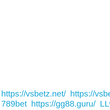
https://vsbetz.net/
https://vsb
789bet
https://gg88.guru/
LL