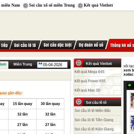
số miền Nam
Soi cầu xổ số miền Trung
Kết quả Vietlott
Kết quả Vietlott
Nam
Miền Trung
xôi lạ
xem b
Kết quả Mega 645
xoilac
Kết quả Power 655
Kết quả Max 3D
quay gần đây:
Soi cầu lô tô
uay
15 lần quay
30 lần quay
Soi cầu lô tô Miền Bắc
32 lần
32 lần
Soi cầu lô tô Tiền Giang
27 lần
27 lần
Soi cầu lô tô Kiên Giang