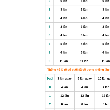
2
6 lần
6 lần
6 lần
3
3 lần
3 lần
3 lần
4
4 lần
4 lần
4 lần
5
3 lần
3 lần
3 lần
6
4 lần
4 lần
4 lần
7
5 lần
5 lần
5 lần
8
6 lần
6 lần
6 lần
9
11 lần
11 lần
11 lần
Thống kê lô tô số đuôi đã về trong những lần
Đuôi
3 lần quay
5 lần quay
10 lần q
0
4 lần
4 lần
4 lần
1
12 lần
12 lần
12 lầ
2
6 lần
6 lần
6 lần