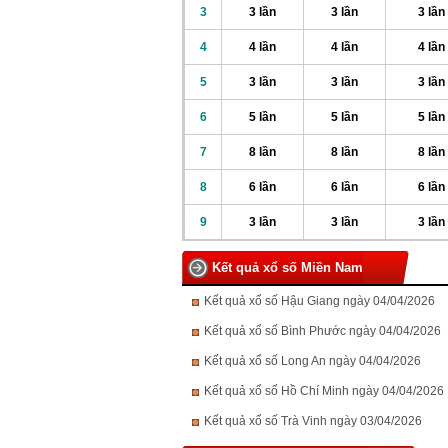
3
3 lần
3 lần
3 lần
4
4 lần
4 lần
4 lần
5
3 lần
3 lần
3 lần
6
5 lần
5 lần
5 lần
7
8 lần
8 lần
8 lần
8
6 lần
6 lần
6 lần
9
3 lần
3 lần
3 lần
Kết quả xổ số Miền Nam
Kết quả xổ số Hậu Giang ngày 04/04/2026
Kết quả xổ số Bình Phước ngày 04/04/2026
Kết quả xổ số Long An ngày 04/04/2026
Kết quả xổ số Hồ Chí Minh ngày 04/04/2026
Kết quả xổ số Trà Vinh ngày 03/04/2026