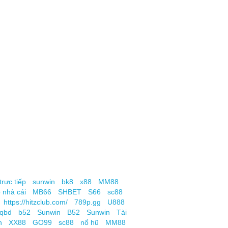
trực tiếp
sunwin
bk8
x88
MM88
 nhà cái
MB66
SHBET
S66
sc88
https://hitzclub.com/
789p.gg
U888
qbd
b52
Sunwin
B52
Sunwin
Tài
n
XX88
GO99
sc88
nổ hũ
MM88