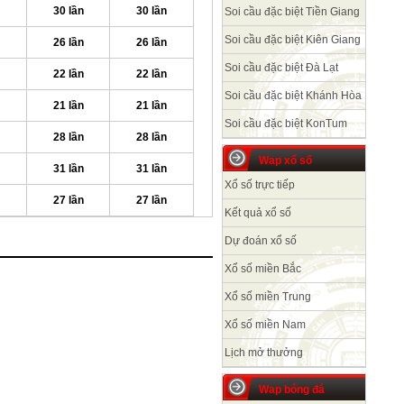
30 lần
30 lần
Soi cầu đặc biệt Tiền Giang
Soi cầu đặc biệt Kiên Giang
26 lần
26 lần
Soi cầu đặc biệt Đà Lạt
22 lần
22 lần
Soi cầu đặc biệt Khánh Hòa
21 lần
21 lần
Soi cầu đặc biệt KonTum
28 lần
28 lần
Wap xổ số
31 lần
31 lần
Xổ số trực tiếp
27 lần
27 lần
Kết quả xổ số
Dự đoán xổ số
Xổ số miền Bắc
Xổ số miền Trung
Xổ số miền Nam
Lịch mở thưởng
Wap bóng đá