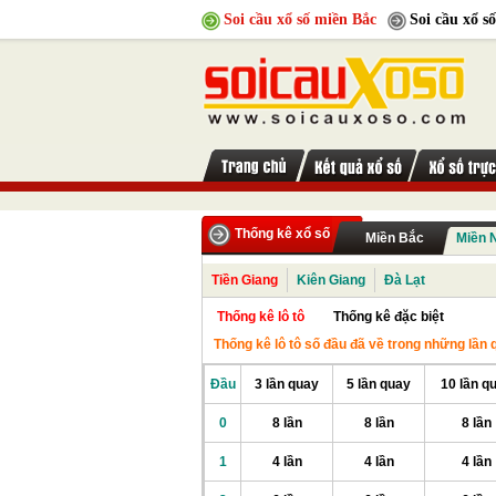
Soi cầu xổ số miền Bắc
Soi cầu xổ 
Thống kê xổ số
Miền Bắc
Miền 
Tiền Giang
Kiên Giang
Đà Lạt
Thống kê lô tô
Thống kê đặc biệt
Thống kê lô tô số đầu đã về trong những lần 
Đầu
3 lần quay
5 lần quay
10 lần q
0
8 lần
8 lần
8 lần
1
4 lần
4 lần
4 lần