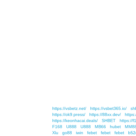
https://vsbetz.net/
https://vsbet365.io/
sh
https://ok9.press/
https://88xx.dev/
https:
https://keonhacai.deals/
SHBET
https://
F168
U888
U888
MB66
hubet
MM8
Xỉu
go88
iwin
febet
febet
febet
b52