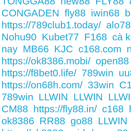
TONGGA88
new88
FLY88
CONGADEN
fly88
iwin68
b
https://789club1.today/
alo7
Nohu90
Kubet77
F168
cà k
nay
MB66
KJC
c168.com
https://ok8386.mobi/
open88
https://f8bet0.life/
789win
uu
https://on68h.com/
33win
C
789win
LLWIN
LLWIN
LLW
CM88
https://fly88.in/
c168
ok8386
RR88
go88
LLWIN