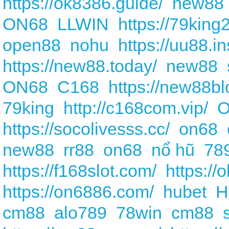
https://ok8386.guide/
new88
ON68
LLWIN
https://79king2
open88
nohu
https://uu88.ins
https://new88.today/
new88
ON68
C168
https://new88bl
79king
http://c168com.vip/
O
https://socolivesss.cc/
on68
new88
rr88
on68
nổ hũ
78
https://f168slot.com/
https://
https://on6886.com/
hubet
H
cm88
alo789
78win
cm88