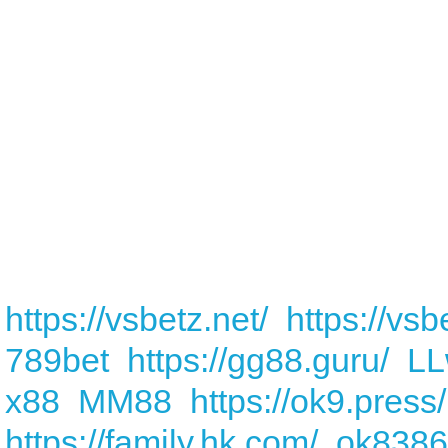
https://vsbetz.net/
https://vsb
789bet
https://gg88.guru/
LL
x88
MM88
https://ok9.press/
https://family.hk.com/
ok8386