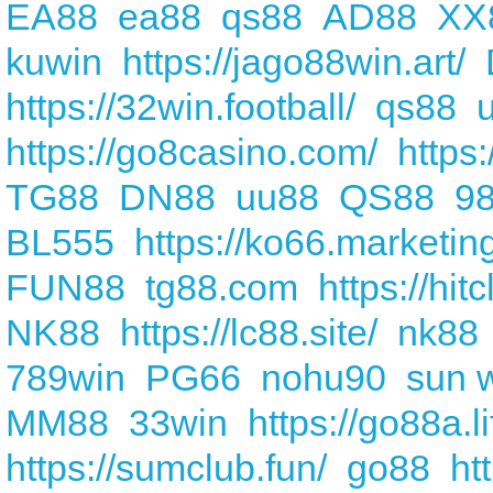
EA88
ea88
qs88
AD88
XX
kuwin
https://jago88win.art/
https://32win.football/
qs88
https://go8casino.com/
https:
TG88
DN88
uu88
QS88
9
BL555
https://ko66.marketin
FUN88
tg88.com
https://hit
NK88
https://lc88.site/
nk88
789win
PG66
nohu90
sun 
MM88
33win
https://go88a.li
https://sumclub.fun/
go88
ht