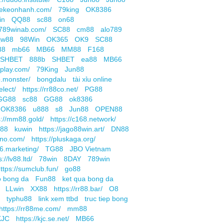
ylekeonhanh.com/
79king
OK8386
in
QQ88
sc88
on68
//789winab.com/
SC88
cm88
alo789
jw88
98Win
OK365
OK9
SC88
88
mb66
MB66
MM88
F168
SHBET
888b
SHBET
ea88
MB66
9play.com/
79King
Jun88
b.monster/
bongdalu
tài xỉu online
elect/
https://rr88co.net/
PG88
GG88
sc88
GG88
ok8386
OK8386
u888
s8
Jun88
OPEN88
s://mm88.gold/
https://c168.network/
v88
kuwin
https://jago88win.art/
DN88
ino.com/
https://pluskaga.org/
66.marketing/
TG88
JBO Vietnam
s://lv88.ltd/
78win
8DAY
789win
ttps://sumclub.fun/
go88
eo bong da
Fun88
ket qua bong da
LLwin
XX88
https://rr88.bar/
O8
typhu88
link xem ttbd
truc tiep bong
https://rr88me.com/
mm88
KJC
https://kjc.se.net/
MB66