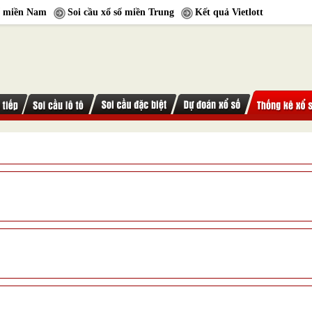
số miền Nam
Soi cầu xổ số miền Trung
Kết quả Vietlott