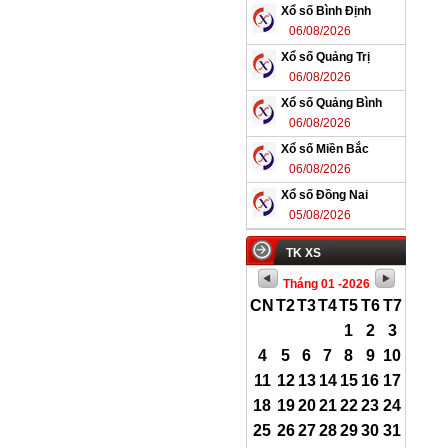
Xổ số Bình Định
06/08/2026
Xổ số Quảng Trị
06/08/2026
Xổ số Quảng Bình
06/08/2026
Xổ số Miền Bắc
06/08/2026
Xổ số Đồng Nai
05/08/2026
TK XS
Tháng 01 -2026
CN
T2
T3
T4
T5
T6
T7
1
2
3
4
5
6
7
8
9
10
11
12
13
14
15
16
17
18
19
20
21
22
23
24
25
26
27
28
29
30
31