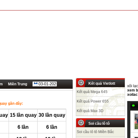
Kết quả Vietlott
am
Miền Trung
xôi lạ
xem b
Kết quả Mega 645
xoilac
Kết quả Power 655
quay gần đây:
Kết quả Max 3D
quay
15 lần quay
30 lần quay
Soi cầu lô tô
6 lần
6 lần
Soi cầu lô tô Miền Bắc