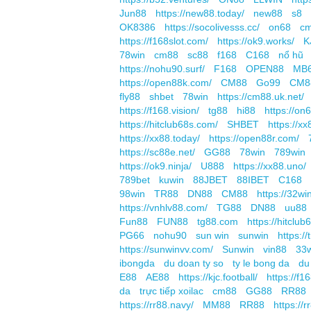
Jun88
https://new88.today/
new88
s8
OK8386
https://socolivesss.cc/
on68
c
https://f168slot.com/
https://ok9.works/
K
78win
cm88
sc88
f168
C168
nổ hũ
https://nohu90.surf/
F168
OPEN88
MB
https://open88k.com/
CM88
Go99
CM8
fly88
shbet
78win
https://cm88.uk.net/
https://f168.vision/
tg88
hi88
https://on
https://hitclub68s.com/
SHBET
https://xx
https://xx88.today/
https://open88r.com/
https://sc88e.net/
GG88
78win
789win
https://ok9.ninja/
U888
https://xx88.uno/
789bet
kuwin
88JBET
88IBET
C168
98win
TR88
DN88
CM88
https://32win
https://vnhlv88.com/
TG88
DN88
uu88
Fun88
FUN88
tg88.com
https://hitclub
PG66
nohu90
sun win
sunwin
https:/
https://sunwinvv.com/
Sunwin
vin88
33
ibongda
du doan ty so
ty le bong da
du
E88
AE88
https://kjc.football/
https://f1
da
trực tiếp xoilac
cm88
GG88
RR88
https://rr88.navy/
MM88
RR88
https://r