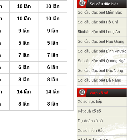
Thuận
Soi cầu đặc biệt
n
10 lần
10 lần
Soi cầu đặc biệt Miền Bắc
n
10 lần
10 lần
Soi cầu đặc biệt Hồ Chí
n
9 lần
9 lần
Minh
Soi cầu đặc biệt Long An
Soi cầu đặc biệt Hậu Giang
n
5 lần
5 lần
Soi cầu đặc biệt Bình Phước
n
7 lần
7 lần
Soi cầu đặc biệt Quảng Ngãi
n
6 lần
6 lần
Soi cầu đặc biệt Đắc Nông
n
8 lần
8 lần
Soi cầu đặc biệt Đà Nẵng
n
14 lần
14 lần
Wap xổ số
Xổ số trực tiếp
n
8 lần
8 lần
Kết quả xổ số
Dự đoán xổ số
Xổ số miền Bắc