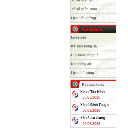
Xổ số miền Trung
Xổ số miền Nam
Lịch mở thưởng
Wap bóng đá
Livescore
Kết quả bóng đá
Dự đoán bóng đá
Kèo bóng đá
Lịch phát sóng
Kết quả xổ số
Xổ số Tây Ninh
06/08/2026
Xổ số Bình Thuận
06/08/2026
Xổ số An Giang
06/08/2026