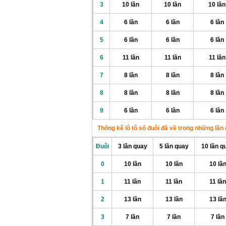
3
10 lần
10 lần
10 lần
4
6 lần
6 lần
6 lần
5
6 lần
6 lần
6 lần
6
11 lần
11 lần
11 lần
7
8 lần
8 lần
8 lần
8
8 lần
8 lần
8 lần
9
6 lần
6 lần
6 lần
Thống kê lô tô số đuôi đã về trong những lần
Đuôi
3 lần quay
5 lần quay
10 lần q
0
10 lần
10 lần
10 lầ
1
11 lần
11 lần
11 lần
2
13 lần
13 lần
13 lầ
3
7 lần
7 lần
7 lần