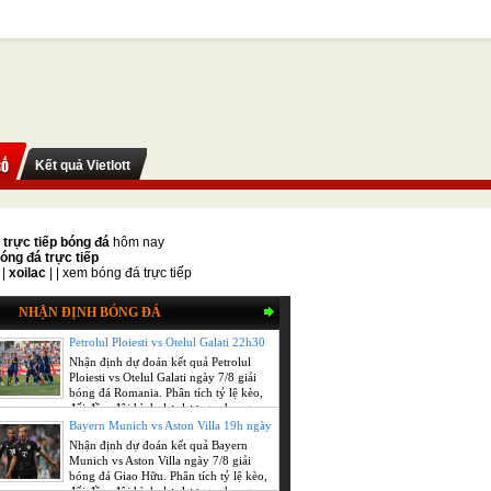
Kết quả Vietlott
c
trực tiếp bóng đá
hôm nay
óng đá trực tiếp
|
xoilac
|
|
xem bóng đá trực tiếp