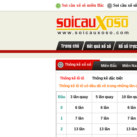
Soi cầu xổ số miền Bắc
Soi cầu xổ 
Thống kê xổ số
Miền Bắc
Miền N
Thống kê lô tô
Thống kê đặc biệt
Thống kê lô tô số đầu đã về trong những lần 
Đầu
3 lần quay
5 lần quay
10 lần q
0
6 lần
6 lần
6 lần
1
7 lần
7 lần
7 lần
2
13 lần
13 lần
13 lần