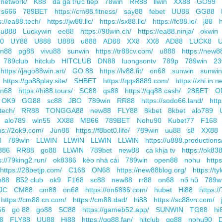
.network/
K88
đá gà trực tiếp
78win
RR88
llwin
XX88
GO99
s666
789BET
https://cm88.fitness/
say88
febet
UU88
GG88
s://ea88.tech/
https://jw88.llc/
https://sx88.llc/
https://fc88.io/
j88
h
u888
Luckywin
ee88
https://98win.ch/
https://ea88.ninja/
okwin
0
UY88
U888
U888
u888
AD88
XX8
XX8
AD88
LUCK8
n88
pg88
vivu88
sunwin
https://tr88cv.com/
u888
https://new8
789club
hitclub
HITCLUB
DN88
luongsontv
789p
789win
23
https://jago88win.art/
GO 88
https://lv88.fit/
on68
sunwin
sunwin
https://go88play.site/
SHBET
https://qqs8889.com/
https://zhi.in.ne
n68
https://hi88.tours/
SC88
qs88
https://qq88.cash/
28BET
O
OK9
GG88
sc88
JBO
789win
RR88
https://sodo66.land/
http
tech/
RR88
TONGGA88
new88
FLY88
8kbet
8kbet
alo789
alo789
win55
XX88
MB66
789BET
Nohu90
Kubet77
F168
ps://2ok9.com/
Jun88
https://f8bet0.life/
789win
uu88
s8
XX88
N
789win
LLWIN
LLWIN
LLWIN
LLWIN
https://u888.productions
386
RR88
go88
LLWIN
789bet
new88
cà khịa tv
https://ok83
s://79king2.run/
ok8386
kèo nhà cái
789win
open88
nohu
https
https://28betjp.com/
C168
ON68
https://new88blog.org/
https://t
m88
B52 club
ok9
F168
sc88
new88
rr88
on68
nổ hũ
789w
JC
CM88
cm88
on68
https://on6886.com/
hubet
Hi88
https:
https://cm88.cn.com/
https://cm88.dad/
hi88
https://sc88vn.com/
66
go 88
go88
SC88
https://gameb52.app/
SUNWIN
TG88
hi
8
FLY88
UU88
Hi88
https://qq88.fan/
hitclub
qq88
nohu90