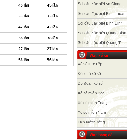
Soi cầu đặc biệt An Giang
45 lần
45 lần
Soi cầu đặc biệt Bình Thuận
33 lần
33 lần
Soi cầu đặc biệt Bình Định
42 lần
42 lần
Soi cầu đặc biệt Quảng Bình
38 lần
38 lần
Soi cầu đặc biệt Quảng Trị
27 lần
27 lần
Wap xổ số
56 lần
56 lần
Xổ số trực tiếp
Kết quả xổ số
Dự đoán xổ số
Xổ số miền Bắc
Xổ số miền Trung
Xổ số miền Nam
Lịch mở thưởng
Wap bóng đá