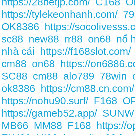
https://28betjp.com/
C168
O
https://tylekeonhanh.com/
79
OK8386
https://socolivesss.c
sc88
new88
rr88
on68
nổ 
nhà cái
https://f168slot.com/
cm88
on68
https://on6886.
SC88
cm88
alo789
78win
ok8386
https://cm88.cn.com/
https://nohu90.surf/
F168
O
https://gameb52.app/
SUNW
MB66
MM88
F168
https://