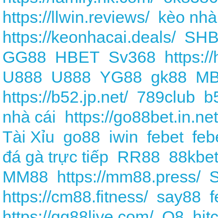
https://llwin.reviews/
kèo nhà
https://keonhacai.deals/
SHB
GG88
HBET
Sv368
https:/
U888
U888
YG88
gk88
MB
https://b52.jp.net/
789club
b
nhà cái
https://go88bet.in.net
Tài Xỉu
go88
iwin
febet
feb
đá gà trực tiếp
RR88
88kbet
MM88
https://mm88.press/
https://cm88.fitness/
say88
f
https://gg88live.com/
O8
hit