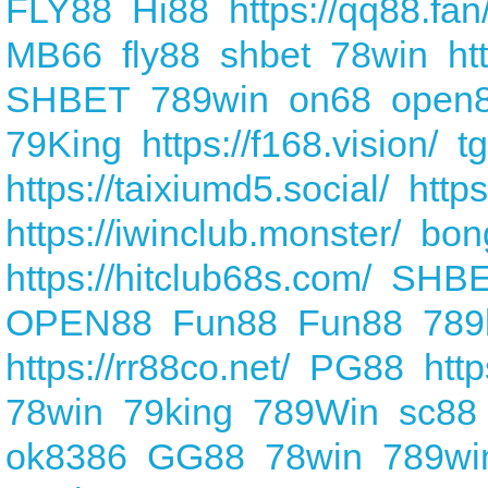
FLY88
Hi88
https://qq88.fan
MB66
fly88
shbet
78win
ht
SHBET
789win
on68
open
79King
https://f168.vision/
t
https://taixiumd5.social/
https
https://iwinclub.monster/
bon
https://hitclub68s.com/
SHB
OPEN88
Fun88
Fun88
789
https://rr88co.net/
PG88
http
78win
79king
789Win
sc88
ok8386
GG88
78win
789wi