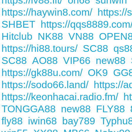
https://lv88.fit/
on68
sunwin
https://haywin8.com/
https://
SHBET
https://qqs8889.com
Hitclub
NK88
VN88
OPEN
https://hi88.tours/
SC88
qs8
SC88
AO88
VIP66
new88
https://gk88u.com/
OK9
GG
https://sodo66.land/
https://a
https://keonhacai.radio.fm/
h
TONGGA88
new88
FLY88
fly88
iwin68
bay789
Typhu