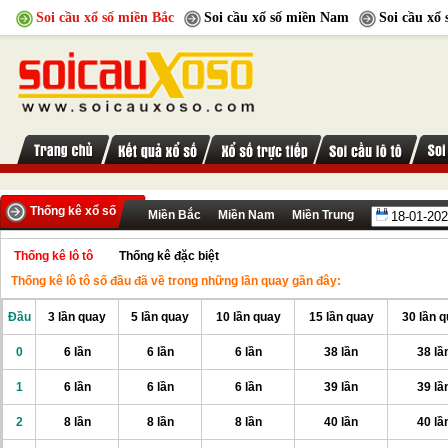
Soi cầu xổ số miền Bắc
Soi cầu xổ số miền Nam
Soi cầu xổ
Thống kê xổ số
Miền Bắc
Miền Nam
Miền Trung
Thống kê lô tô
Thống kê đặc biệt
Thống kê lô tô số đầu đã về trong những lần quay gần đây:
Đầu
3 lần quay
5 lần quay
10 lần quay
15 lần quay
30 lần 
0
6 lần
6 lần
6 lần
38 lần
38 lầ
1
6 lần
6 lần
6 lần
39 lần
39 lầ
2
8 lần
8 lần
8 lần
40 lần
40 lầ