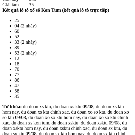
Giải tám
35
Kết quả lô tô xổ số Kon Tum (kết quả lô tô trực tiếp)
25
04 (2 nháy)
60
52
33 (2 nháy)
89
53 (2 nháy)
12
18
70
77
86
47
58
35
Từ khóa:
du doan xs ktu, du doan xs ktu 09/08, du doan xs ktu
hom nay, du doan xs ktu chinh xac, du doan xo so ktu, du doan xo
so ktu 09/08, du doan xo so ktu hom nay, du doan xo so ktu chinh
xac, du doan xs kon tum, du doan xsktu, du doan xsktu 09/08, du
doan xsktu hom nay, du doan xsktu chinh xac, du doan sx ktu, du
doan sx ktu 09/08, du doan sx ktu hom nay, du doan sx ktu chinh