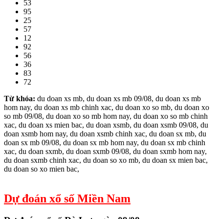
53
95
25
57
12
92
56
36
83
72
Từ khóa:
du doan xs mb, du doan xs mb 09/08, du doan xs mb
hom nay, du doan xs mb chinh xac, du doan xo so mb, du doan xo
so mb 09/08, du doan xo so mb hom nay, du doan xo so mb chinh
xac, du doan xs mien bac, du doan xsmb, du doan xsmb 09/08, du
doan xsmb hom nay, du doan xsmb chinh xac, du doan sx mb, du
doan sx mb 09/08, du doan sx mb hom nay, du doan sx mb chinh
xac, du doan sxmb, du doan sxmb 09/08, du doan sxmb hom nay,
du doan sxmb chinh xac, du doan so xo mb, du doan sx mien bac,
du doan so xo mien bac,
Dự đoán xổ số Miền Nam