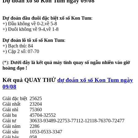
Dự đoán xổ số Kon Tum
ngày 09/08
Dự đoán đầu đuôi đặc biệt xổ số Kon Tum
:
+) Đầu không về 0-2,về 5-8
+) Đuôi không về 9-4,về 1-8
Dự đoán lô tô xổ số Kon Tum
:
+) Bạch thủ: 84
+) Cặp 2 số: 07-70
(*):
Dưới đây là kết quả máy tính quay số ngẫu nhiên vào giờ
hoàng đạo !
Kết quả
QUAY THỬ
dự đoán xổ số Kon Tum ngày
09/08
Giải đặc biệt
25625
Giải nhất
23204
Giải nhì
75360
Giải ba
45704-32552
Giải tư
30633-93489-22753-77112-12118-76370-72477
Giải năm
2286
Giải sáu
1053-0533-3347
Giải bảy
058