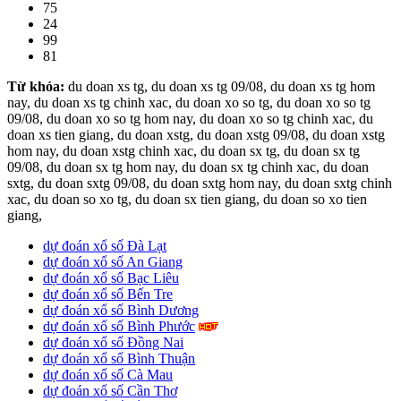
75
24
99
81
Từ khóa:
du doan xs tg, du doan xs tg 09/08, du doan xs tg hom
nay, du doan xs tg chinh xac, du doan xo so tg, du doan xo so tg
09/08, du doan xo so tg hom nay, du doan xo so tg chinh xac, du
doan xs tien giang, du doan xstg, du doan xstg 09/08, du doan xstg
hom nay, du doan xstg chinh xac, du doan sx tg, du doan sx tg
09/08, du doan sx tg hom nay, du doan sx tg chinh xac, du doan
sxtg, du doan sxtg 09/08, du doan sxtg hom nay, du doan sxtg chinh
xac, du doan so xo tg, du doan sx tien giang, du doan so xo tien
giang,
dự đoán xổ số Đà Lạt
dự đoán xổ số An Giang
dự đoán xổ số Bạc Liêu
dự đoán xổ số Bến Tre
dự đoán xổ số Bình Dương
dự đoán xổ số Bình Phước
dự đoán xổ số Đồng Nai
dự đoán xổ số Bình Thuận
dự đoán xổ số Cà Mau
dự đoán xổ số Cần Thơ