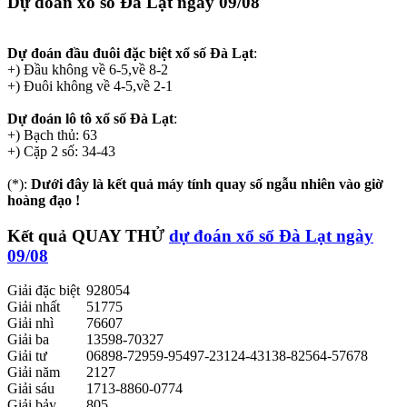
Dự đoán xổ số Đà Lạt
ngày 09/08
Dự đoán đầu đuôi đặc biệt xổ số Đà Lạt
:
+) Đầu không về 6-5,về 8-2
+) Đuôi không về 4-5,về 2-1
Dự đoán lô tô xổ số Đà Lạt
:
+) Bạch thủ: 63
+) Cặp 2 số: 34-43
(*):
Dưới đây là kết quả máy tính quay số ngẫu nhiên vào giờ
hoàng đạo !
Kết quả
QUAY THỬ
dự đoán xổ số Đà Lạt ngày
09/08
Giải đặc biệt
928054
Giải nhất
51775
Giải nhì
76607
Giải ba
13598-70327
Giải tư
06898-72959-95497-23124-43138-82564-57678
Giải năm
2127
Giải sáu
1713-8860-0774
Giải bảy
805