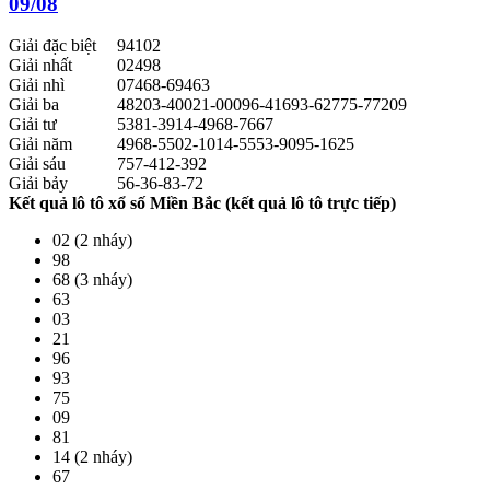
09/08
Giải đặc biệt
94102
Giải nhất
02498
Giải nhì
07468-69463
Giải ba
48203-40021-00096-41693-62775-77209
Giải tư
5381-3914-4968-7667
Giải năm
4968-5502-1014-5553-9095-1625
Giải sáu
757-412-392
Giải bảy
56-36-83-72
Kết quả lô tô xổ số Miền Bắc (kết quả lô tô trực tiếp)
02 (2 nháy)
98
68 (3 nháy)
63
03
21
96
93
75
09
81
14 (2 nháy)
67