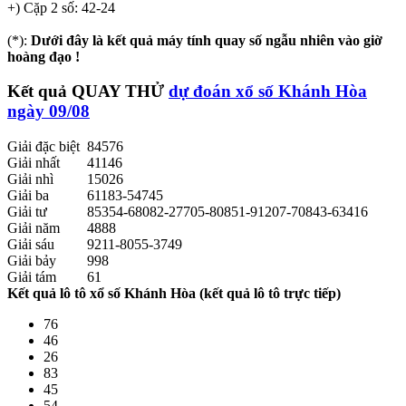
+) Cặp 2 số: 42-24
(*):
Dưới đây là kết quả máy tính quay số ngẫu nhiên vào giờ
hoàng đạo !
Kết quả
QUAY THỬ
dự đoán xổ số Khánh Hòa
ngày 09/08
Giải đặc biệt
84576
Giải nhất
41146
Giải nhì
15026
Giải ba
61183-54745
Giải tư
85354-68082-27705-80851-91207-70843-63416
Giải năm
4888
Giải sáu
9211-8055-3749
Giải bảy
998
Giải tám
61
Kết quả lô tô xổ số Khánh Hòa (kết quả lô tô trực tiếp)
76
46
26
83
45
54