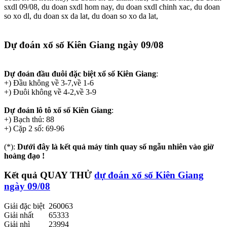
sxdl 09/08, du doan sxdl hom nay, du doan sxdl chinh xac, du doan
so xo dl, du doan sx da lat, du doan so xo da lat,
Dự đoán xổ số Kiên Giang
ngày 09/08
Dự đoán đầu đuôi đặc biệt xổ số Kiên Giang
:
+) Đầu không về 3-7,về 1-6
+) Đuôi không về 4-2,về 3-9
Dự đoán lô tô xổ số Kiên Giang
:
+) Bạch thủ: 88
+) Cặp 2 số: 69-96
(*):
Dưới đây là kết quả máy tính quay số ngẫu nhiên vào giờ
hoàng đạo !
Kết quả
QUAY THỬ
dự đoán xổ số Kiên Giang
ngày 09/08
Giải đặc biệt
260063
Giải nhất
65333
Giải nhì
23994