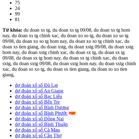
75
24
99
81
Từ khóa:
du doan xs tg, du doan xs tg 09/08, du doan xs tg hom
nay, du doan xs tg chinh xac, du doan xo so tg, du doan xo so tg
09/08, du doan xo so tg hom nay, du doan xo so tg chinh xac, du
doan xs tien giang, du doan xstg, du doan xstg 09/08, du doan xstg
hom nay, du doan xstg chinh xac, du doan sx tg, du doan sx tg
09/08, du doan sx tg hom nay, du doan sx tg chinh xac, du doan
sxtg, du doan sxtg 09/08, du doan sxtg hom nay, du doan sxtg chinh
xac, du doan so xo tg, du doan sx tien giang, du doan so xo tien
giang,
dự đoán xổ số Đà Lạt
dự đoán xổ số An Giang
dự đoán xổ số Bạc Liêu
dự đoán xổ số Bến Tre
dự đoán xổ số Bình Dương
dự đoán xổ số Bình Phước
dự đoán xổ số Đồng Nai
dự đoán xổ số Bình Thuận
dự đoán xổ số Cà Mau
dự đoán xổ số Cần Thơ