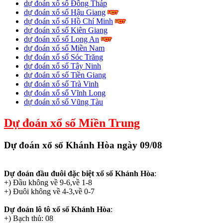
dự đoán xổ số Đồng Tháp
dự đoán xổ số Hậu Giang
dự đoán xổ số Hồ Chí Minh
dự đoán xổ số Kiên Giang
dự đoán xổ số Long An
dự đoán xổ số Miền Nam
dự đoán xổ số Sóc Trăng
dự đoán xổ số Tây Ninh
dự đoán xổ số Tiền Giang
dự đoán xổ số Trà Vinh
dự đoán xổ số Vĩnh Long
dự đoán xổ số Vũng Tàu
Dự đoán xổ số Miền Trung
Dự đoán xổ số Khánh Hòa
ngày 09/08
Dự đoán đầu đuôi đặc biệt xổ số Khánh Hòa
:
+) Đầu không về 9-6,về 1-8
+) Đuôi không về 4-3,về 0-7
Dự đoán lô tô xổ số Khánh Hòa
:
+) Bạch thủ: 08