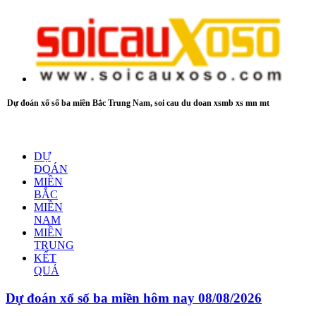
Dự đoán xổ số ba miền Bắc Trung Nam, soi cau du doan xsmb xs mn mt
DỰ
ĐOÁN
MIỀN
BẮC
MIỀN
NAM
MIỀN
TRUNG
KẾT
QUẢ
Dự đoán xổ số ba miền hôm nay 08/08/2026