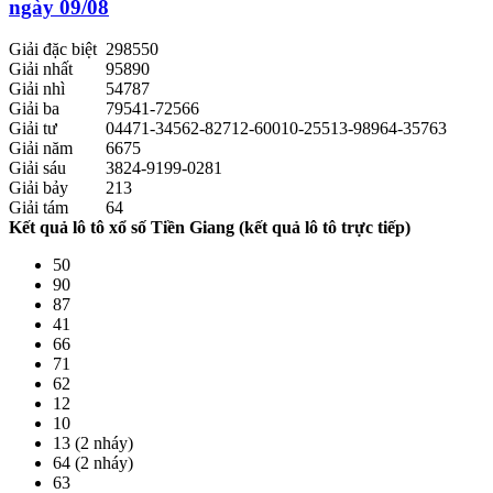
ngày 09/08
Giải đặc biệt
298550
Giải nhất
95890
Giải nhì
54787
Giải ba
79541-72566
Giải tư
04471-34562-82712-60010-25513-98964-35763
Giải năm
6675
Giải sáu
3824-9199-0281
Giải bảy
213
Giải tám
64
Kết quả lô tô xổ số Tiền Giang (kết quả lô tô trực tiếp)
50
90
87
41
66
71
62
12
10
13 (2 nháy)
64 (2 nháy)
63