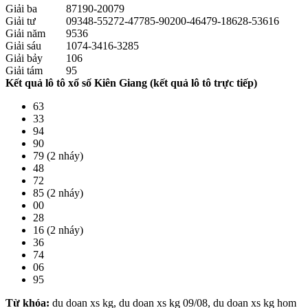
Giải ba
87190-20079
Giải tư
09348-55272-47785-90200-46479-18628-53616
Giải năm
9536
Giải sáu
1074-3416-3285
Giải bảy
106
Giải tám
95
Kết quả lô tô xổ số Kiên Giang (kết quả lô tô trực tiếp)
63
33
94
90
79 (2 nháy)
48
72
85 (2 nháy)
00
28
16 (2 nháy)
36
74
06
95
Từ khóa:
du doan xs kg, du doan xs kg 09/08, du doan xs kg hom