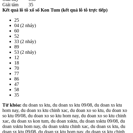
Giải tám
35
Kết quả lô tô xổ số Kon Tum (kết quả lô tô trực tiếp)
25
04 (2 nháy)
60
52
33 (2 nháy)
89
53 (2 nháy)
12
18
70
77
86
47
58
35
Từ khóa:
du doan xs ktu, du doan xs ktu 09/08, du doan xs ktu
hom nay, du doan xs ktu chinh xac, du doan xo so ktu, du doan xo
so ktu 09/08, du doan xo so ktu hom nay, du doan xo so ktu chinh
xac, du doan xs kon tum, du doan xsktu, du doan xsktu 09/08, du
doan xsktu hom nay, du doan xsktu chinh xac, du doan sx ktu, du
doan sx ktu 09/08, du doan sx ktu hom nay, du doan sx ktu chinh