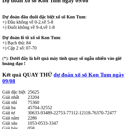
Dự đoán xổ số Kon Tum
ngày 09/08
Dự đoán đầu đuôi đặc biệt xổ số Kon Tum
:
+) Đầu không về 0-2,về 5-8
+) Đuôi không về 9-4,về 1-8
Dự đoán lô tô xổ số Kon Tum
:
+) Bạch thủ: 84
+) Cặp 2 số: 07-70
(*):
Dưới đây là kết quả máy tính quay số ngẫu nhiên vào giờ
hoàng đạo !
Kết quả
QUAY THỬ
dự đoán xổ số Kon Tum ngày
09/08
Giải đặc biệt
25625
Giải nhất
23204
Giải nhì
75360
Giải ba
45704-32552
Giải tư
30633-93489-22753-77112-12118-76370-72477
Giải năm
2286
Giải sáu
1053-0533-3347
Giải bảy
058