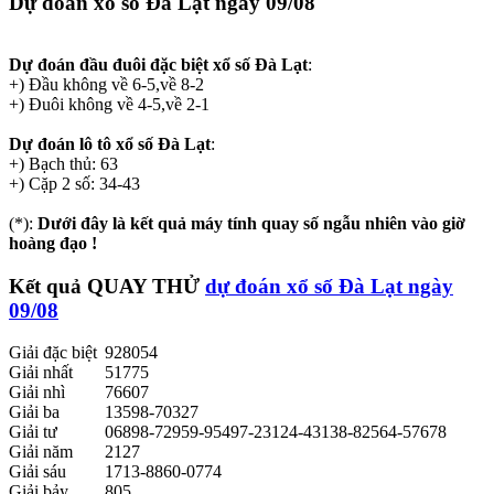
Dự đoán xổ số Đà Lạt
ngày 09/08
Dự đoán đầu đuôi đặc biệt xổ số Đà Lạt
:
+) Đầu không về 6-5,về 8-2
+) Đuôi không về 4-5,về 2-1
Dự đoán lô tô xổ số Đà Lạt
:
+) Bạch thủ: 63
+) Cặp 2 số: 34-43
(*):
Dưới đây là kết quả máy tính quay số ngẫu nhiên vào giờ
hoàng đạo !
Kết quả
QUAY THỬ
dự đoán xổ số Đà Lạt ngày
09/08
Giải đặc biệt
928054
Giải nhất
51775
Giải nhì
76607
Giải ba
13598-70327
Giải tư
06898-72959-95497-23124-43138-82564-57678
Giải năm
2127
Giải sáu
1713-8860-0774
Giải bảy
805