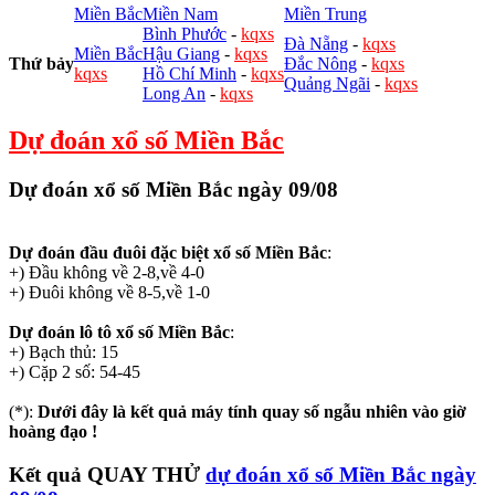
Miền Bắc
Miền Nam
Miền Trung
Bình Phước
-
kqxs
Đà Nẵng
-
kqxs
Miền Bắc
Hậu Giang
-
kqxs
Thứ bảy
Đắc Nông
-
kqxs
kqxs
Hồ Chí Minh
-
kqxs
Quảng Ngãi
-
kqxs
Long An
-
kqxs
Dự đoán xổ số Miền Bắc
Dự đoán xổ số Miền Bắc
ngày 09/08
Dự đoán đầu đuôi đặc biệt xổ số Miền Bắc
:
+) Đầu không về 2-8,về 4-0
+) Đuôi không về 8-5,về 1-0
Dự đoán lô tô xổ số Miền Bắc
:
+) Bạch thủ: 15
+) Cặp 2 số: 54-45
(*):
Dưới đây là kết quả máy tính quay số ngẫu nhiên vào giờ
hoàng đạo !
Kết quả
QUAY THỬ
dự đoán xổ số Miền Bắc ngày