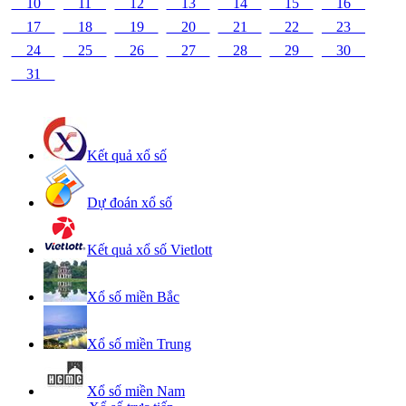
10
11
12
13
14
15
16
17
18
19
20
21
22
23
24
25
26
27
28
29
30
31
Kết quả xổ số
Dự đoán xổ số
Kết quả xổ số Vietlott
Xổ số miền Bắc
Xổ số miền Trung
Xổ số miền Nam