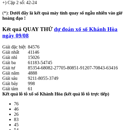
+) Cặp 2 số: 42-24
(*):
Dưới đây là kết quả máy tính quay số ngẫu nhiên vào giờ
hoàng đạo !
Kết quả
QUAY THỬ
dự đoán xổ số Khánh Hòa
ngày 09/08
Giải đặc biệt
84576
Giải nhất
41146
Giải nhì
15026
Giải ba
61183-54745
Giải tư
85354-68082-27705-80851-91207-70843-63416
Giải năm
4888
Giải sáu
9211-8055-3749
Giải bảy
998
Giải tám
61
Kết quả lô tô xổ số Khánh Hòa (kết quả lô tô trực tiếp)
76
46
26
83
45
54