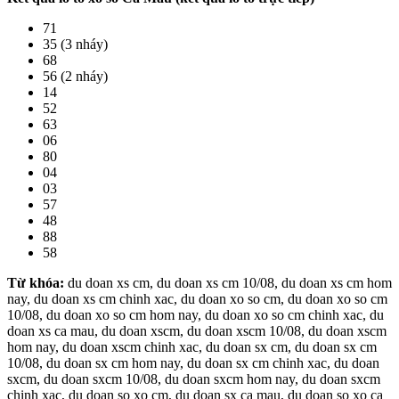
71
35 (3 nháy)
68
56 (2 nháy)
14
52
63
06
80
04
03
57
48
88
58
Từ khóa:
du doan xs cm, du doan xs cm 10/08, du doan xs cm hom
nay, du doan xs cm chinh xac, du doan xo so cm, du doan xo so cm
10/08, du doan xo so cm hom nay, du doan xo so cm chinh xac, du
doan xs ca mau, du doan xscm, du doan xscm 10/08, du doan xscm
hom nay, du doan xscm chinh xac, du doan sx cm, du doan sx cm
10/08, du doan sx cm hom nay, du doan sx cm chinh xac, du doan
sxcm, du doan sxcm 10/08, du doan sxcm hom nay, du doan sxcm
chinh xac, du doan so xo cm, du doan sx ca mau, du doan so xo ca