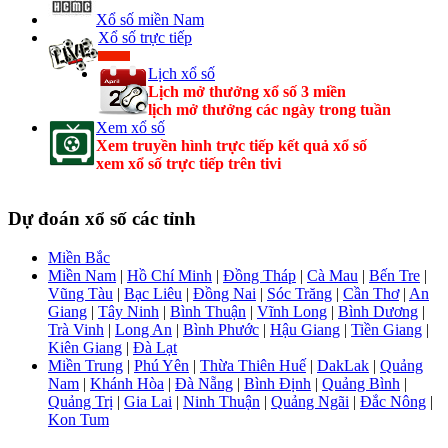
Xổ số miền Nam
Xổ số trực tiếp
Lịch xổ số
Lịch mở thưởng xổ số 3 miền
lịch mở thưởng các ngày trong tuần
Xem xổ số
Xem truyền hình trực tiếp kết quả xổ số
xem xổ số trực tiếp trên tivi
Dự đoán xổ số các tỉnh
Miền Bắc
Miền Nam
|
Hồ Chí Minh
|
Đồng Tháp
|
Cà Mau
|
Bến Tre
|
Vũng Tàu
|
Bạc Liêu
|
Đồng Nai
|
Sóc Trăng
|
Cần Thơ
|
An
Giang
|
Tây Ninh
|
Bình Thuận
|
Vĩnh Long
|
Bình Dương
|
Trà Vinh
|
Long An
|
Bình Phước
|
Hậu Giang
|
Tiền Giang
|
Kiên Giang
|
Đà Lạt
Miền Trung
|
Phú Yên
|
Thừa Thiên Huế
|
DakLak
|
Quảng
Nam
|
Khánh Hòa
|
Đà Nẵng
|
Bình Định
|
Quảng Bình
|
Quảng Trị
|
Gia Lai
|
Ninh Thuận
|
Quảng Ngãi
|
Đắc Nông
|
Kon Tum