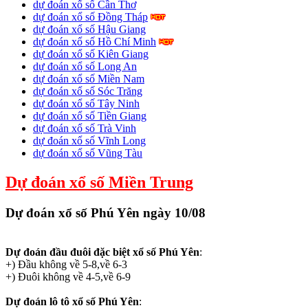
dự đoán xổ số Cần Thơ
dự đoán xổ số Đồng Tháp
dự đoán xổ số Hậu Giang
dự đoán xổ số Hồ Chí Minh
dự đoán xổ số Kiên Giang
dự đoán xổ số Long An
dự đoán xổ số Miền Nam
dự đoán xổ số Sóc Trăng
dự đoán xổ số Tây Ninh
dự đoán xổ số Tiền Giang
dự đoán xổ số Trà Vinh
dự đoán xổ số Vĩnh Long
dự đoán xổ số Vũng Tàu
Dự đoán xổ số Miền Trung
Dự đoán xổ số Phú Yên
ngày 10/08
Dự đoán đầu đuôi đặc biệt xổ số Phú Yên
:
+) Đầu không về 5-8,về 6-3
+) Đuôi không về 4-5,về 6-9
Dự đoán lô tô xổ số Phú Yên
: