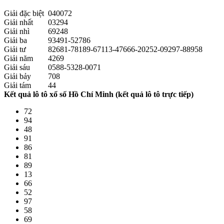
Giải đặc biệt
040072
Giải nhất
03294
Giải nhì
69248
Giải ba
93491-52786
Giải tư
82681-78189-67113-47666-20252-09297-88958
Giải năm
4269
Giải sáu
0588-5328-0071
Giải bảy
708
Giải tám
44
Kết quả lô tô xổ số Hồ Chí Minh (kết quả lô tô trực tiếp)
72
94
48
91
86
81
89
13
66
52
97
58
69