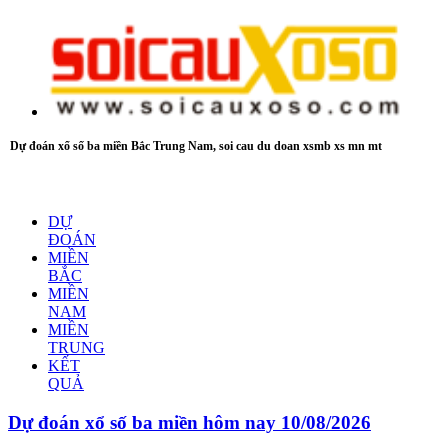
Dự đoán xổ số ba miền Bắc Trung Nam, soi cau du doan xsmb xs mn mt
DỰ
ĐOÁN
MIỀN
BẮC
MIỀN
NAM
MIỀN
TRUNG
KẾT
QUẢ
Dự đoán xổ số ba miền hôm nay 10/08/2026