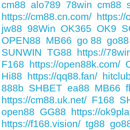
cm88
alo789
78win
cm88
https://cm88.cn.com/
https:/
jw88
98Win
OK365
OK9
S
OPEN88
MB66
go 88
go88
SUNWIN
TG88
https://78w
F168
https://open88k.com/
Hi88
https://qq88.fan/
hitclu
888b
SHBET
ea88
MB66
f
https://cm88.uk.net/
F168
S
open88
GG88
https://ok9pl
https://f168.vision/
tg88
go8