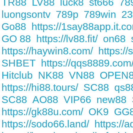
TR88
LV88
luck8
st666
78
luongsontv
789p
789win
23
Go88
https://1say88app.it.c
GO 88
https://lv88.fit/
on68
https://haywin8.com/
https://
SHBET
https://qqs8889.com
Hitclub
NK88
VN88
OPEN
https://hi88.tours/
SC88
qs8
SC88
AO88
VIP66
new88
https://gk88u.com/
OK9
GG
https://sodo66.land/
https://a