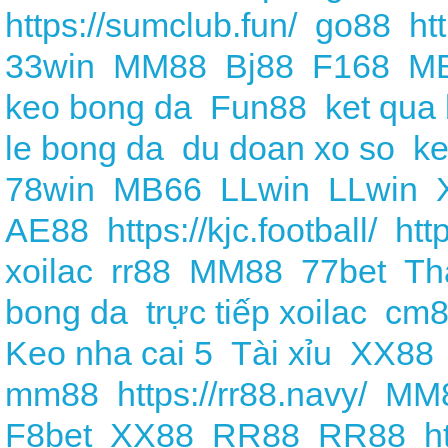
https://sumclub.fun/
go88
ht
33win
MM88
Bj88
F168
M
keo bong da
Fun88
ket qua
le bong da
du doan xo so
ke
78win
MB66
LLwin
LLwin
AE88
https://kjc.football/
htt
xoilac
rr88
MM88
77bet
Th
bong da
trực tiếp xoilac
cm8
Keo nha cai 5
Tài xỉu
XX88
mm88
https://rr88.navy/
MM
F8bet
XX88
RR88
RR88
h