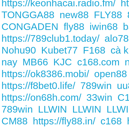
https://keonhacai.radio.fm/
h
TONGGA88
new88
FLY88
CONGADEN
fly88
iwin68
b
https://789club1.today/
alo7
Nohu90
Kubet77
F168
cà k
nay
MB66
KJC
c168.com
https://ok8386.mobi/
open88
https://f8bet0.life/
789win
uu
https://on68h.com/
33win
C
789win
LLWIN
LLWIN
LLW
CM88
https://fly88.in/
c168