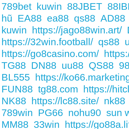
789bet
kuwin
88JBET
88I
hũ
EA88
ea88
qs88
AD88
kuwin
https://jago88win.art/
https://32win.football/
qs88
https://go8casino.com/
https:
TG88
DN88
uu88
QS88
9
BL555
https://ko66.marketin
FUN88
tg88.com
https://hit
NK88
https://lc88.site/
nk88
789win
PG66
nohu90
sun 
MM88
33win
https://go88a.li