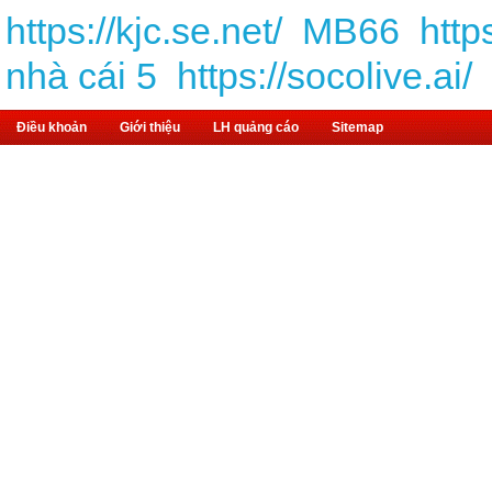
https://kjc.se.net/
MB66
http
nhà cái 5
https://socolive.ai/
Điều khoản
Giới thiệu
LH quảng cáo
Sitemap