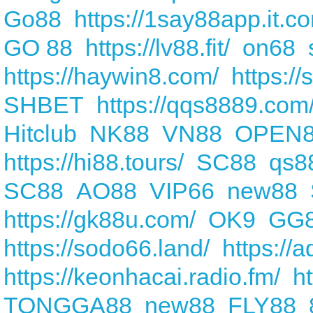
Go88
https://1say88app.it.c
GO 88
https://lv88.fit/
on68
https://haywin8.com/
https://
SHBET
https://qqs8889.com
Hitclub
NK88
VN88
OPEN
https://hi88.tours/
SC88
qs8
SC88
AO88
VIP66
new88
https://gk88u.com/
OK9
GG
https://sodo66.land/
https://a
https://keonhacai.radio.fm/
h
TONGGA88
new88
FLY88