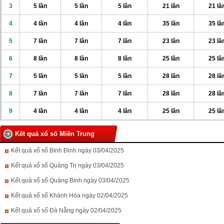
3
5 lần
5 lần
5 lần
21 lần
21 lầ
4
4 lần
4 lần
4 lần
35 lần
35 lầ
5
7 lần
7 lần
7 lần
23 lần
23 lầ
6
8 lần
8 lần
8 lần
25 lần
25 lầ
7
5 lần
5 lần
5 lần
28 lần
28 lầ
8
7 lần
7 lần
7 lần
28 lần
28 lầ
9
4 lần
4 lần
4 lần
25 lần
25 lầ
Kết quả xổ số Miền Trung
Kết quả xổ số Bình Định ngày 03/04/2025
Kết quả xổ số Quảng Trị ngày 03/04/2025
Kết quả xổ số Quảng Bình ngày 03/04/2025
Kết quả xổ số Khánh Hòa ngày 02/04/2025
Kết quả xổ số Đà Nẵng ngày 02/04/2025