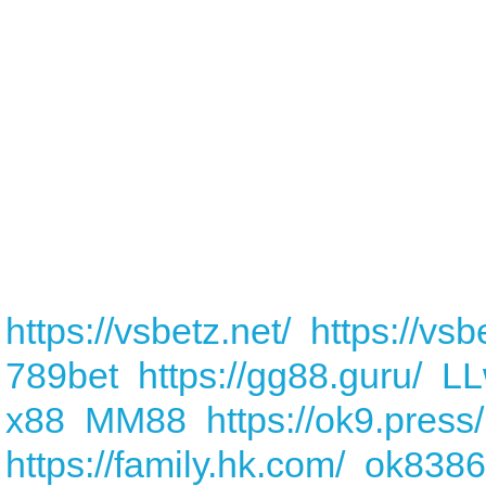
https://vsbetz.net/
https://vsb
789bet
https://gg88.guru/
LL
x88
MM88
https://ok9.press/
https://family.hk.com/
ok8386