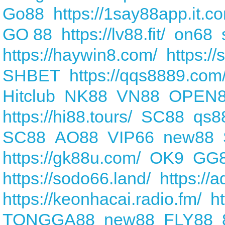
Go88
https://1say88app.it.c
GO 88
https://lv88.fit/
on68
https://haywin8.com/
https://
SHBET
https://qqs8889.com
Hitclub
NK88
VN88
OPEN
https://hi88.tours/
SC88
qs8
SC88
AO88
VIP66
new88
https://gk88u.com/
OK9
GG
https://sodo66.land/
https://a
https://keonhacai.radio.fm/
h
TONGGA88
new88
FLY88