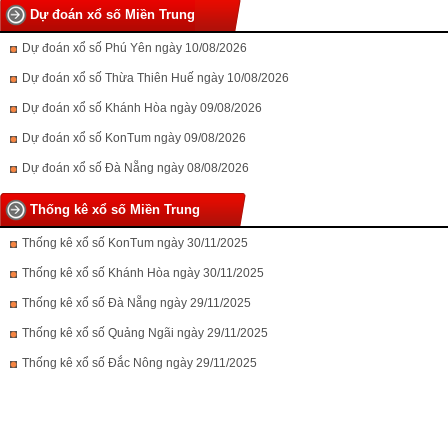
Dự đoán xổ số Miền Trung
Dự đoán xổ số Phú Yên ngày 10/08/2026
Dự đoán xổ số Thừa Thiên Huế ngày 10/08/2026
Dự đoán xổ số Khánh Hòa ngày 09/08/2026
Dự đoán xổ số KonTum ngày 09/08/2026
Dự đoán xổ số Đà Nẵng ngày 08/08/2026
Thống kê xổ số Miền Trung
Thống kê xổ số KonTum ngày 30/11/2025
Thống kê xổ số Khánh Hòa ngày 30/11/2025
Thống kê xổ số Đà Nẵng ngày 29/11/2025
Thống kê xổ số Quảng Ngãi ngày 29/11/2025
Thống kê xổ số Đắc Nông ngày 29/11/2025