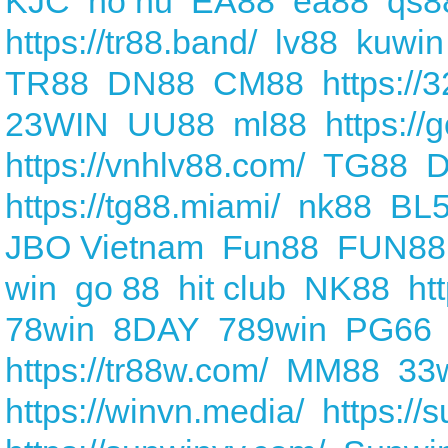
KJC
nổ hũ
EA88
ea88
qs8
https://tr88.band/
lv88
kuwin
TR88
DN88
CM88
https://3
23WIN
UU88
ml88
https://
https://vnhlv88.com/
TG88
D
https://tg88.miami/
nk88
BL
JBO Vietnam
Fun88
FUN88
win
go 88
hit club
NK88
htt
78win
8DAY
789win
PG66
https://tr88w.com/
MM88
33
https://winvn.media/
https://