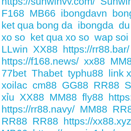
https://sunwinvv.com/
Sunwi
F168
MB66
ibongdavn
bon
ket qua bong da
ibongda
du
xo so
ket qua xo so
wap soi
LLwin
XX88
https://rr88.bar/
https://f168.news/
xx88
MM8
77bet
Thabet
typhu88
link 
xoilac
cm88
GG88
RR88
S
xỉu
XX88
MM88
fly88
https
https://rr88.navy/
MM88
RR
RR88
RR88
https://xx88.xyz