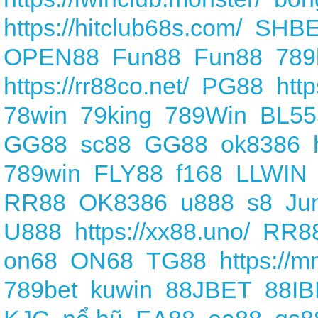
https://hitclub68s.com/
SHB
OPEN88
Fun88
Fun88
789
https://rr88co.net/
PG88
http
78win
79king
789Win
BL55
GG88
sc88
GG88
ok8386
789win
FLY88
f168
LLWIN
RR88
OK8386
u888
s8
Ju
U888
https://xx88.uno/
RR8
on68
ON68
TG88
https://
789bet
kuwin
88JBET
88I