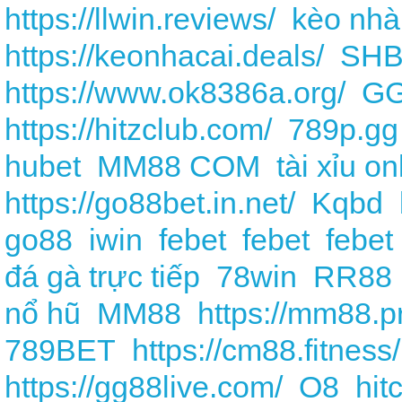
https://llwin.reviews/
kèo nhà
https://keonhacai.deals/
SHB
https://www.ok8386a.org/
GG
https://hitzclub.com/
789p.gg
hubet
MM88 COM
tài xỉu on
https://go88bet.in.net/
Kqbd
go88
iwin
febet
febet
febet
đá gà trực tiếp
78win
RR88
nổ hũ
MM88
https://mm88.p
789BET
https://cm88.fitness/
https://gg88live.com/
O8
hit