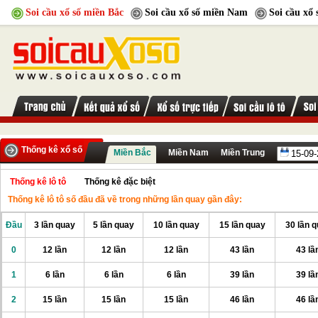
Soi cầu xổ số miền Bắc
Soi cầu xổ số miền Nam
Soi cầu xổ
Thống kê xổ số
Miền Bắc
Miền Nam
Miền Trung
Thống kê lô tô
Thống kê đặc biệt
Thống kê lô tô số đầu đã về trong những lần quay gần đây:
Đầu
3 lần quay
5 lần quay
10 lần quay
15 lần quay
30 lần 
0
12 lần
12 lần
12 lần
43 lần
43 lầ
1
6 lần
6 lần
6 lần
39 lần
39 lầ
2
15 lần
15 lần
15 lần
46 lần
46 lầ