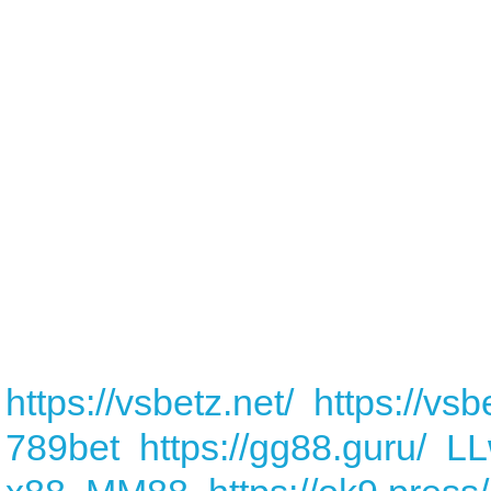
https://vsbetz.net/
https://vsb
789bet
https://gg88.guru/
LL