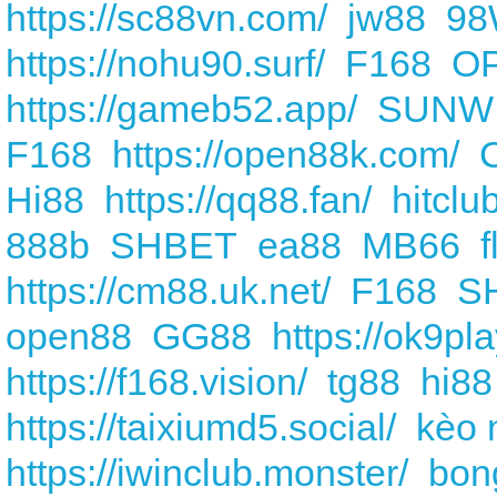
https://sc88vn.com/
jw88
98
https://nohu90.surf/
F168
O
https://gameb52.app/
SUNW
F168
https://open88k.com/
Hi88
https://qq88.fan/
hitclu
888b
SHBET
ea88
MB66
f
https://cm88.uk.net/
F168
S
open88
GG88
https://ok9pl
https://f168.vision/
tg88
hi88
https://taixiumd5.social/
kèo 
https://iwinclub.monster/
bon