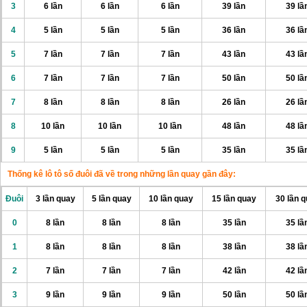
3
6 lần
6 lần
6 lần
39 lần
39 lầ
4
5 lần
5 lần
5 lần
36 lần
36 lầ
5
7 lần
7 lần
7 lần
43 lần
43 lầ
6
7 lần
7 lần
7 lần
50 lần
50 lầ
7
8 lần
8 lần
8 lần
26 lần
26 lầ
8
10 lần
10 lần
10 lần
48 lần
48 lầ
9
5 lần
5 lần
5 lần
35 lần
35 lầ
Thống kê lô tô số đuôi đã về trong những lần quay gần đây:
Đuôi
3 lần quay
5 lần quay
10 lần quay
15 lần quay
30 lần 
0
8 lần
8 lần
8 lần
35 lần
35 lầ
1
8 lần
8 lần
8 lần
38 lần
38 lầ
2
7 lần
7 lần
7 lần
42 lần
42 lầ
3
9 lần
9 lần
9 lần
50 lần
50 lầ